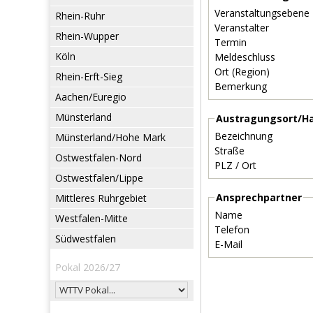
Veranstaltungsebene
Rhein-Ruhr
Veranstalter
Rhein-Wupper
Termin
Köln
Meldeschluss
Ort (Region)
Rhein-Erft-Sieg
Bemerkung
Aachen/Euregio
Münsterland
Austragungsort/Ha
Bezeichnung
Münsterland/Hohe Mark
Straße
Ostwestfalen-Nord
PLZ / Ort
Ostwestfalen/Lippe
Ansprechpartner
Mittleres Ruhrgebiet
Name
Westfalen-Mitte
Telefon
Südwestfalen
E-Mail
Pokal 2026/27