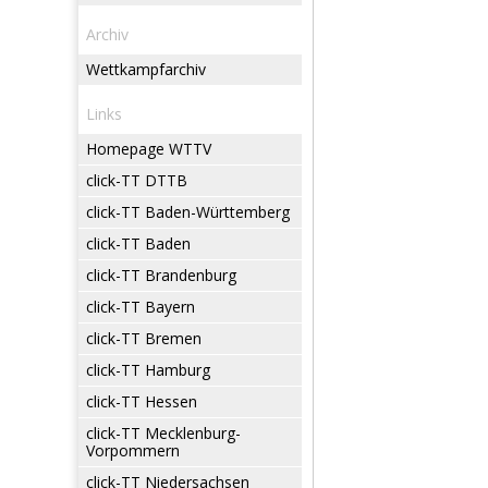
Archiv
Wettkampfarchiv
Links
Homepage WTTV
click-TT DTTB
click-TT Baden-Württemberg
click-TT Baden
click-TT Brandenburg
click-TT Bayern
click-TT Bremen
click-TT Hamburg
click-TT Hessen
click-TT Mecklenburg-
Vorpommern
click-TT Niedersachsen