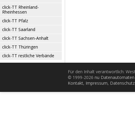
click-TT Rheinland-
Rheinhessen
click-TT Pfalz
click-TT Saarland
click-TT Sachsen-Anhalt
click-TT Thüringen
click-TT restliche Verbände
Für den Inhalt verantwortlich: Wes
© 1999-2026
nu Datenautomaten 
Kontakt
,
Impressum
,
Datenschutz