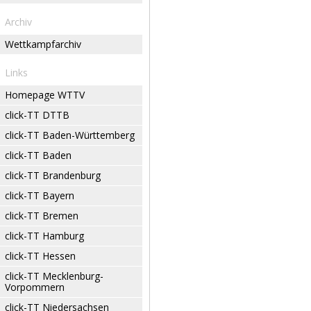
Archiv
Wettkampfarchiv
Links
Homepage WTTV
click-TT DTTB
click-TT Baden-Württemberg
click-TT Baden
click-TT Brandenburg
click-TT Bayern
click-TT Bremen
click-TT Hamburg
click-TT Hessen
click-TT Mecklenburg-
Vorpommern
click-TT Niedersachsen