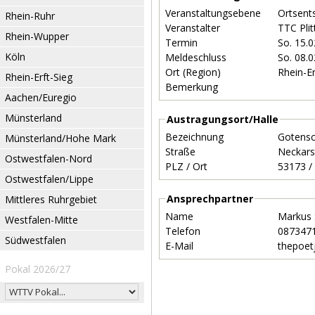
Veranstaltungsebene
Ortsent
Rhein-Ruhr
Veranstalter
TTC Plit
Rhein-Wupper
Termin
So. 15.
Köln
Meldeschluss
So. 08.
Ort (Region)
Rhein-E
Rhein-Erft-Sieg
Bemerkung
Aachen/Euregio
Münsterland
Austragungsort/Halle
Bezeichnung
Gotens
Münsterland/Hohe Mark
Straße
Neckars
Ostwestfalen-Nord
PLZ / Ort
Ostwestfalen/Lippe
Ansprechpartner
Mittleres Ruhrgebiet
Name
Markus
Westfalen-Mitte
Telefon
087347
Südwestfalen
E-Mail
thepoet
Pokal 2026/27