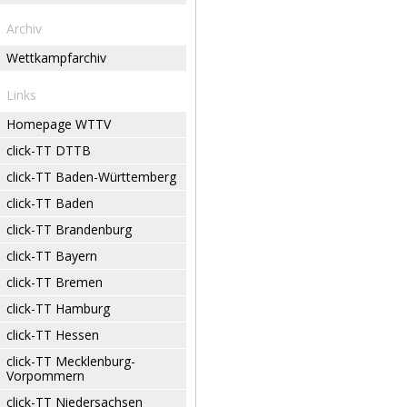
Archiv
Wettkampfarchiv
Links
Homepage WTTV
click-TT DTTB
click-TT Baden-Württemberg
click-TT Baden
click-TT Brandenburg
click-TT Bayern
click-TT Bremen
click-TT Hamburg
click-TT Hessen
click-TT Mecklenburg-
Vorpommern
click-TT Niedersachsen