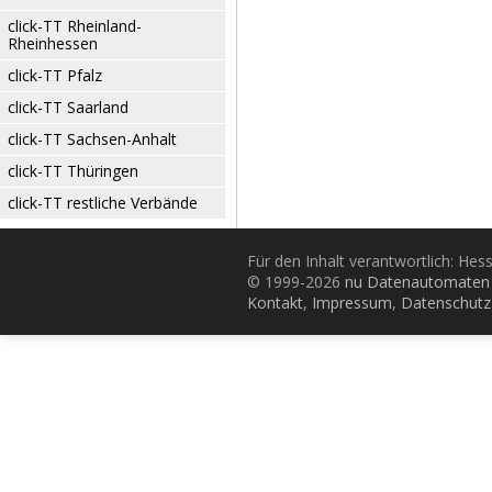
click-TT Rheinland-
Rheinhessen
click-TT Pfalz
click-TT Saarland
click-TT Sachsen-Anhalt
click-TT Thüringen
click-TT restliche Verbände
Für den Inhalt verantwortlich: Hes
© 1999-2026
nu Datenautomaten 
Kontakt
,
Impressum
,
Datenschutz