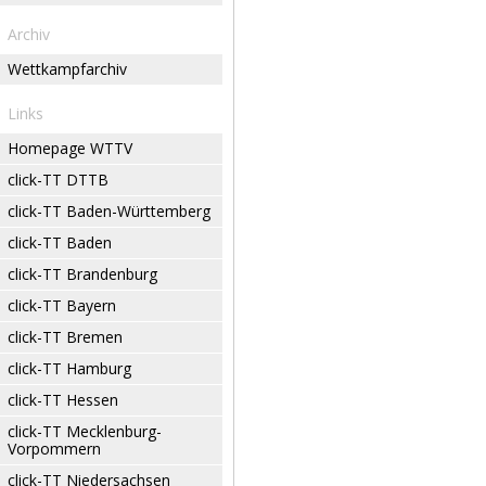
Archiv
Wettkampfarchiv
Links
Homepage WTTV
click-TT DTTB
click-TT Baden-Württemberg
click-TT Baden
click-TT Brandenburg
click-TT Bayern
click-TT Bremen
click-TT Hamburg
click-TT Hessen
click-TT Mecklenburg-
Vorpommern
click-TT Niedersachsen