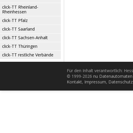
click-TT Rheinland-
Rheinhessen
click-TT Pfalz
click-TT Saarland
click-TT Sachsen-Anhalt
click-TT Thüringen
click-TT restliche Verbände
Für den Inhalt verantwortlich: Hes
© 1999-2026
nu Datenautomaten 
Kontakt
,
Impressum
,
Datenschutz