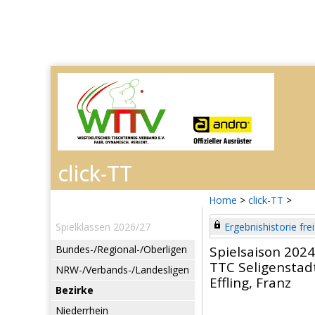
Home
>
click-TT
>
Spielklassen 2026/27
Ergebnishistorie frei
Bundes-/Regional-/Oberligen
Spielsaison 202
TTC Seligenstad
NRW-/Verbands-/Landesligen
Effling, Franz
Bezirke
Niederrhein