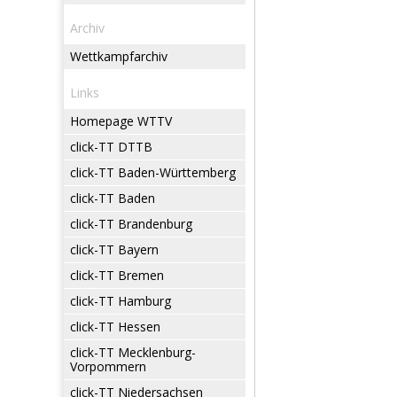
Archiv
Wettkampfarchiv
Links
Homepage WTTV
click-TT DTTB
click-TT Baden-Württemberg
click-TT Baden
click-TT Brandenburg
click-TT Bayern
click-TT Bremen
click-TT Hamburg
click-TT Hessen
click-TT Mecklenburg-
Vorpommern
click-TT Niedersachsen