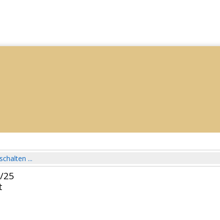
schalten ...
4/25
t