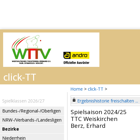
Home
>
click-TT
>
Spielklassen 2026/27
Ergebnishistorie freischalten ...
Bundes-/Regional-/Oberligen
Spielsaison 2024/25
TTC Weiskirchen
NRW-/Verbands-/Landesligen
Berz, Erhard
Bezirke
Niederrhein