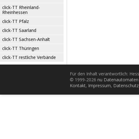
click-TT Rheinland-
Rheinhessen
click-TT Pfalz
click-TT Saarland
click-TT Sachsen-Anhalt
click-TT Thüringen
click-TT restliche Verbände
Für den Inhalt verantwortlich: Hes
© 1999-2026
nu Datenautomaten 
Kontakt
,
Impressum
,
Datenschutz