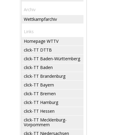
Archiv
Wettkampfarchiv
Links
Homepage WTTV
click-TT DTTB
click-TT Baden-Württemberg
click-TT Baden
click-TT Brandenburg
click-TT Bayern
click-TT Bremen
click-TT Hamburg
click-TT Hessen
click-TT Mecklenburg-
Vorpommern
click-TT Niedersachsen