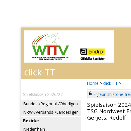
Home
>
click-TT
>
Spielklassen 2026/27
Ergebnishistorie frei
Bundes-/Regional-/Oberligen
Spielsaison 202
TSG Nordwest Fr
NRW-/Verbands-/Landesligen
Gerjets, Redelf
Bezirke
Niederrhein