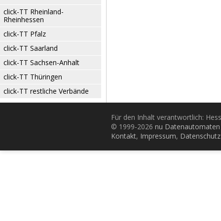
click-TT Rheinland-
Rheinhessen
click-TT Pfalz
click-TT Saarland
click-TT Sachsen-Anhalt
click-TT Thüringen
click-TT restliche Verbände
Für den Inhalt verantwortlich: Hes
© 1999-2026
nu Datenautomaten 
Kontakt
,
Impressum
,
Datenschutz