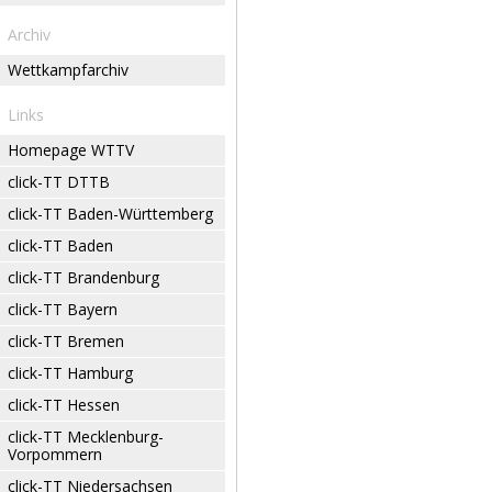
Archiv
Wettkampfarchiv
Links
Homepage WTTV
click-TT DTTB
click-TT Baden-Württemberg
click-TT Baden
click-TT Brandenburg
click-TT Bayern
click-TT Bremen
click-TT Hamburg
click-TT Hessen
click-TT Mecklenburg-
Vorpommern
click-TT Niedersachsen