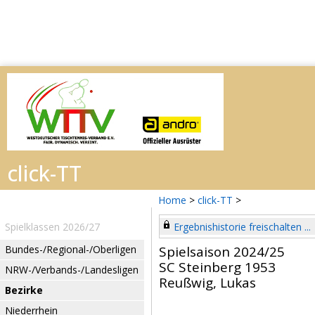
Home
>
click-TT
>
Spielklassen 2026/27
Ergebnishistorie freischalten ...
Bundes-/Regional-/Oberligen
Spielsaison 2024/25
SC Steinberg 1953
NRW-/Verbands-/Landesligen
Reußwig, Lukas
Bezirke
Niederrhein