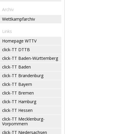
Archiv
Wettkampfarchiv
Links
Homepage WTTV
click-TT DTTB
click-TT Baden-Württemberg
click-TT Baden
click-TT Brandenburg
click-TT Bayern
click-TT Bremen
click-TT Hamburg
click-TT Hessen
click-TT Mecklenburg-
Vorpommern
click-TT Niedersachsen