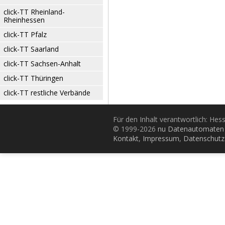
click-TT Rheinland-
Rheinhessen
click-TT Pfalz
click-TT Saarland
click-TT Sachsen-Anhalt
click-TT Thüringen
click-TT restliche Verbände
Für den Inhalt verantwortlich: Hes
© 1999-2026
nu Datenautomaten 
Kontakt
,
Impressum
,
Datenschutz