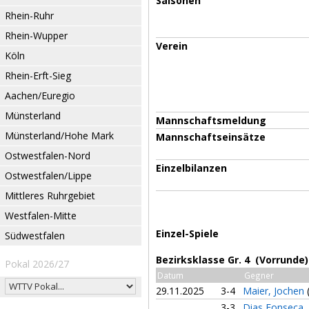
Saisonen
Rhein-Ruhr
Rhein-Wupper
Verein
Köln
Rhein-Erft-Sieg
Aachen/Euregio
Münsterland
Mannschaftsmeldung
Münsterland/Hohe Mark
Mannschaftseinsätze
Ostwestfalen-Nord
Einzelbilanzen
Ostwestfalen/Lippe
Mittleres Ruhrgebiet
Westfalen-Mitte
Einzel-Spiele
Südwestfalen
Bezirksklasse Gr. 4 (Vorrunde)
Pokal 2026/27
Datum
Gegner
29.11.2025
3-4
Maier, Jochen
3-3
Dias Fonseca,