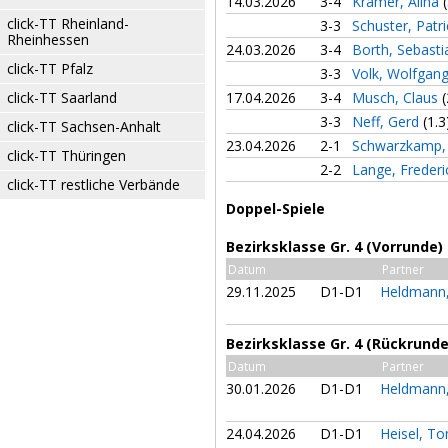
14.03.2026
3-4
Krämer, Alina
click-TT Rheinland-
3-3
Schuster, Patr
Rheinhessen
24.03.2026
3-4
Borth, Sebast
click-TT Pfalz
3-3
Volk, Wolfgan
click-TT Saarland
17.04.2026
3-4
Musch, Claus
(
3-3
Neff, Gerd
(1.3
click-TT Sachsen-Anhalt
23.04.2026
2-1
Schwarzkamp,
click-TT Thüringen
2-2
Lange, Freder
click-TT restliche Verbände
Doppel-Spiele
Bezirksklasse Gr. 4 (Vorrunde)
Datum
Partner
29.11.2025
D1-D1
Heldmann
Bezirksklasse Gr. 4 (Rückrunde
Datum
Partner
30.01.2026
D1-D1
Heldmann
24.04.2026
D1-D1
Heisel, T