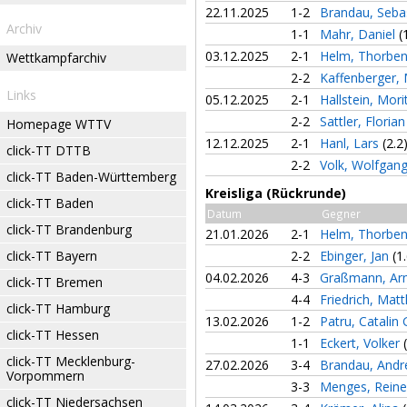
22.11.2025
1-2
Brandau, Seba
Archiv
1-1
Mahr, Daniel
(
03.12.2025
2-1
Helm, Thorbe
Wettkampfarchiv
2-2
Kaffenberger,
Links
05.12.2025
2-1
Hallstein, Mor
2-2
Sattler, Floria
Homepage WTTV
12.12.2025
2-1
Hanl, Lars
(2.2
click-TT DTTB
2-2
Volk, Wolfgan
click-TT Baden-Württemberg
Kreisliga (Rückrunde)
click-TT Baden
Datum
Gegner
click-TT Brandenburg
21.01.2026
2-1
Helm, Thorbe
click-TT Bayern
2-2
Ebinger, Jan
(1
04.02.2026
4-3
Graßmann, Ar
click-TT Bremen
4-4
Friedrich, Mat
click-TT Hamburg
13.02.2026
1-2
Patru, Catalin
click-TT Hessen
1-1
Eckert, Volker
click-TT Mecklenburg-
27.02.2026
3-4
Brandau, And
Vorpommern
3-3
Menges, Rein
click-TT Niedersachsen