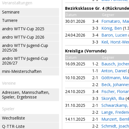
Veranstaltungen
Bezirksklasse Gr. 4 (Rückrunde
Seminare
Datum
Gegner
Turniere
30.01.2026
3-4
Fornataro, M
3-3
König, Ben
(1.
andro WTTV-Cup 2025
24.04.2026
3-4
Baron, Lucien
andro WTTV-Cup 2026
3-3
Keil, Horst-We
andro WTTV-Jugend-Cup
2025/26
Kreisliga (Vorrunde)
Datum
Gegner
andro WTTV-Jugend-Cup
2026/27
16.09.2025
1-2
Bausch, Joch
1-1
Anton, Daniel
mini-Meisterschaften
10.10.2025
2-1
Göttmann, Ma
Vereine
2-2
Beck, Johann
24.10.2025
3-4
Fischer, Floria
Adressen, Mannschaften,
Spieler, Ergebnisse
3-3
Skorykh, Illia
(4
31.10.2025
2-1
Schwarzkamp,
Spieler
2-2
Lange, Freder
Wechselliste
14.11.2025
2-1
Munzert, Ber
2-2
Schmidt, Joac
Q-TTR-Liste