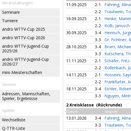
Veranstaltungen
11.09.2025
2-1
Fahning, Alin
2-2
Trautwein, T
Seminare
16.09.2025
2-1
Henke, Marie
Turniere
2-2
Kolb, Janusch
andro WTTV-Cup 2025
30.09.2025
3-4
Heinisch, Jür
andro WTTV-Cup 2026
3-3
Dr. Fichtner, 
andro WTTV-Jugend-Cup
28.10.2025
3-4
Brum, Michae
2025/26
3-3
Kutschera, 
andro WTTV-Jugend-Cup
11.11.2025
2-1
Schäfer, Fritz
2026/27
2-2
Bollenbach, J
mini-Meisterschaften
14.11.2025
2-1
Hosseini, Sa
2-2
Frankfurter,
Vereine
18.11.2025
3-4
Eichler, Robe
Adressen, Mannschaften,
3-3
Nguyen, Min
Spieler, Ergebnisse
2.Kreisklasse (Rückrunde)
Spieler
Datum
Gegner
13.01.2026
3-4
Fahning, Alin
Wechselliste
3-3
Trautwein, T
Q-TTR-Liste