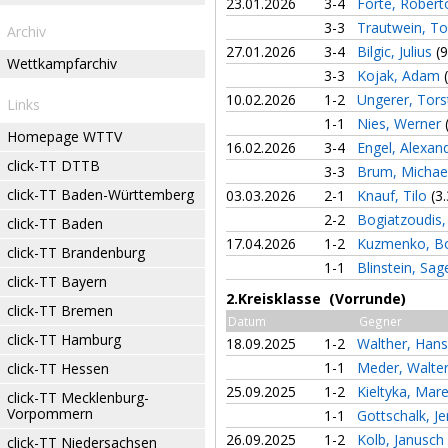
23.01.2026
3-4
Forte, Rober
3-3
Trautwein, T
Archiv
27.01.2026
3-4
Bilgic, Julius
(9
Wettkampfarchiv
3-3
Kojak, Adam
10.02.2026
1-2
Ungerer, Tor
Links
1-1
Nies, Werner
Homepage WTTV
16.02.2026
3-4
Engel, Alexan
click-TT DTTB
3-3
Brum, Michae
click-TT Baden-Württemberg
03.03.2026
2-1
Knauf, Tilo
(3.
2-2
Bogiatzoudis
click-TT Baden
17.04.2026
1-2
Kuzmenko, B
click-TT Brandenburg
1-1
Blinstein, Sa
click-TT Bayern
2.Kreisklasse (Vorrunde)
click-TT Bremen
Datum
Gegner
click-TT Hamburg
18.09.2025
1-2
Walther, Han
1-1
Meder, Walte
click-TT Hessen
25.09.2025
1-2
Kieltyka, Mar
click-TT Mecklenburg-
Vorpommern
1-1
Gottschalk, J
26.09.2025
1-2
Kolb, Janusch
click-TT Niedersachsen