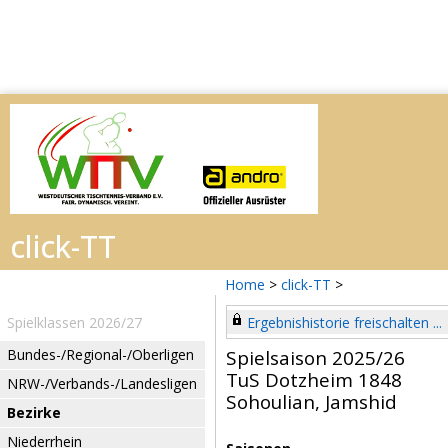
Home
>
click-TT
>
Spielklassen 2026/27
Ergebnishistorie freischalten ...
Bundes-/Regional-/Oberligen
Spielsaison 2025/26
TuS Dotzheim 1848
NRW-/Verbands-/Landesligen
Sohoulian, Jamshid
Bezirke
Niederrhein