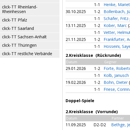
1-1
Henke, Marie
click-TT Rheinland-
Rheinhessen
30.10.2025
1-2
Bollenbach, J
1-1
Schäfer, Fritz
click-TT Pfalz
13.11.2025
1-2
Kober, Marc
(
click-TT Saarland
1-1
Vetter, Helmu
click-TT Sachsen-Anhalt
21.11.2025
1-2
Frankfurter,
click-TT Thüringen
1-1
Hosseini, Sa
click-TT restliche Verbände
2.Kreisklasse (Rückrunde)
Datum
Gegner
29.01.2026
1-2
Forte, Rober
1-1
Kolb, Janusch
19.02.2026
1-2
Bohn, Dieter
1-1
Friese, Corin
Doppel-Spiele
2.Kreisklasse (Vorrunde)
Datum
Partner
11.09.2025
D2-D2
Bethge, J