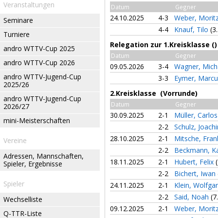
Veranstaltungen
Datum
Gegner
24.10.2025
4-3
Weber, Morit
Seminare
4-4
Knauf, Tilo
(3
Turniere
Relegation zur 1.Kreisklasse ()
andro WTTV-Cup 2025
Datum
Gegner
andro WTTV-Cup 2026
09.05.2026
3-4
Wagner, Mich
andro WTTV-Jugend-Cup
3-3
Eymer, Marc
2025/26
2.Kreisklasse (Vorrunde)
andro WTTV-Jugend-Cup
Datum
Gegner
2026/27
30.09.2025
2-1
Müller, Carlo
mini-Meisterschaften
2-2
Schulz, Joac
28.10.2025
2-1
Mitsche, Fra
Vereine
2-2
Beckmann, Ka
Adressen, Mannschaften,
18.11.2025
2-1
Hubert, Felix
Spieler, Ergebnisse
2-2
Bichert, Iwan
Spieler
24.11.2025
2-1
Klein, Wolfg
2-2
Said, Noah
(7
Wechselliste
09.12.2025
2-1
Weber, Morit
Q-TTR-Liste