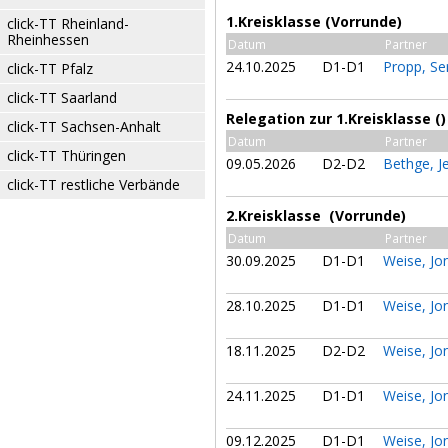
1.Kreisklasse (Vorrunde)
click-TT Rheinland-
Rheinhessen
Datum
Partner
24.10.2025
D1-D1
Propp, Se
click-TT Pfalz
click-TT Saarland
Relegation zur 1.Kreisklasse ()
click-TT Sachsen-Anhalt
Datum
Partner
click-TT Thüringen
09.05.2026
D2-D2
Bethge, J
click-TT restliche Verbände
2.Kreisklasse (Vorrunde)
Datum
Partner
30.09.2025
D1-D1
Weise, J
28.10.2025
D1-D1
Weise, J
18.11.2025
D2-D2
Weise, J
24.11.2025
D1-D1
Weise, J
09.12.2025
D1-D1
Weise, J