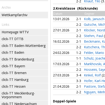
2-2
Knauf, Tilo
(3
Archiv
2.Kreisklasse (Rückrunde)
Datum
Gegner
Wettkampfarchiv
13.01.2026
2-1
Kolb, Janusc
Links
2-2
Gutsche, Mic
27.01.2026
2-1
Klöcker, Nor
Homepage WTTV
2-2
Stiehm, Paul
click-TT DTTB
16.02.2026
2-1
Beckmann, Ka
click-TT Baden-Württemberg
2-2
Kutschera, 
click-TT Baden
24.02.2026
1-2
Felder, Mario
1-1
Schulz, Joac
click-TT Brandenburg
17.03.2026
2-1
Markhovski, 
click-TT Bayern
2-2
Hosseini, Sa
click-TT Bremen
27.03.2026
3-4
Kinkel, Rolf
(2
click-TT Hamburg
3-3
Hofer, Karl-H
click-TT Hessen
21.04.2026
2-1
Pastore, Ste
2-2
Nguyen, Min
click-TT Mecklenburg-
Vorpommern
Doppel-Spiele
click-TT Niedersachsen