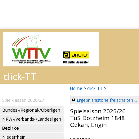
Home
>
click-TT
>
Spielklassen 2026/27
Ergebnishistorie freischalten ...
Bundes-/Regional-/Oberligen
Spielsaison 2025/26
TuS Dotzheim 1848
NRW-/Verbands-/Landesligen
Özkan, Engin
Bezirke
Niederrhein