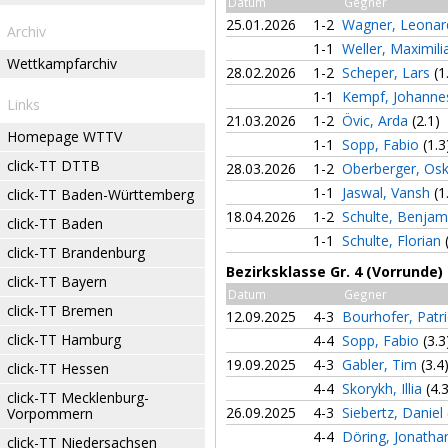
Datum
Gegner
25.01.2026
1-2
Wagner, Leona
Archiv
1-1
Weller, Maximil
Wettkampfarchiv
28.02.2026
1-2
Scheper, Lars
(1
1-1
Kempf, Johann
Links
21.03.2026
1-2
Övic, Arda
(2.1)
Homepage WTTV
1-1
Sopp, Fabio
(1.3
click-TT DTTB
28.03.2026
1-2
Oberberger, Os
1-1
Jaswal, Vansh
(1
click-TT Baden-Württemberg
18.04.2026
1-2
Schulte, Benja
click-TT Baden
1-1
Schulte, Florian
click-TT Brandenburg
Bezirksklasse Gr. 4 (Vorrunde)
click-TT Bayern
Datum
Gegner
click-TT Bremen
12.09.2025
4-3
Bourhofer, Patr
click-TT Hamburg
4-4
Sopp, Fabio
(3.3
19.09.2025
4-3
Gabler, Tim
(3.4
click-TT Hessen
4-4
Skorykh, Illia
(4.
click-TT Mecklenburg-
26.09.2025
4-3
Siebertz, Daniel
Vorpommern
4-4
Döring, Jonath
click-TT Niedersachsen