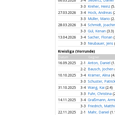
06.03.2026
3-4
Siebertz, Daniel
3-3
Kreher, Heinz
(5
27.03.2026
3-4
Hock, Andreas
(
3-3
Müller, Mario
(2
28.03.2026
3-4
Schmidt, Joach
3-3
Gül, Kenan
(3.3)
13.04.2026
3-4
Sacher, Florian
(
3-3
Neubauer, Jens
Kreisliga (Vorrunde)
Datum
Gegner
16.09.2025
2-1
Anton, Daniel
(1
2-2
Bausch, Jochen
10.10.2025
3-4
Krämer, Alina
(4
3-3
Schuster, Patric
31.10.2025
3-4
Wang, Kai
(2.4)
3-3
Fuhr, Christina
(
14.11.2025
3-4
Graßmann, Arm
3-3
Friedrich, Matth
22.11.2025
2-1
Mahr, Daniel
(1.