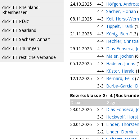
24.10.2025
4-3
Höfgen, Andrea
click-TT Rheinland-
4-4
Sacher, Florian
(
Rheinhessen
08.11.2025
4-3
Keil, Horst-Wer
click-TT Pfalz
4-4
Tippelt, Frank
(1
click-TT Saarland
21.11.2025
4-3
König, Ben
(1.3)
click-TT Sachsen-Anhalt
4-4
Hechler, Christi
click-TT Thüringen
29.11.2025
4-3
Dias Fonseca, 
4-4
Maier, Jochen
(6
click-TT restliche Verbände
05.12.2025
4-3
Hädeler, Jonas
(
4-4
Küster, Harald
(
12.12.2025
3-4
Bernard, Felix
(7
3-3
Barba-García, D
Bezirksklasse Gr. 4 (Rückrunde
Datum
Gegner
23.01.2026
3-4
Dias Fonseca, 
3-3
Heckwolf, Hors
30.01.2026
2-1
Linder, Thorste
2-2
Linder, Dominik