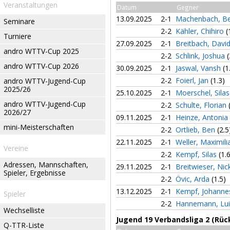
Veranstaltungen
Datum
Gegner
13.09.2025
2-1
Machenbach, B
Seminare
2-2
Kähler, Chihiro
(
Turniere
27.09.2025
2-1
Breitbach, Davi
andro WTTV-Cup 2025
2-2
Schlink, Joshua
(
andro WTTV-Cup 2026
30.09.2025
2-1
Jaswal, Vansh
(1
2-2
Foierl, Jan
(1.3)
andro WTTV-Jugend-Cup
2025/26
25.10.2025
2-1
Moerschel, Sila
andro WTTV-Jugend-Cup
2-2
Schulte, Florian
2026/27
09.11.2025
2-1
Heinze, Antonia
mini-Meisterschaften
2-2
Ortlieb, Ben
(2.5
22.11.2025
2-1
Weller, Maximil
Vereine
2-2
Kempf, Silas
(1.
Adressen, Mannschaften,
29.11.2025
2-1
Breitwieser, Ni
Spieler, Ergebnisse
2-2
Övic, Arda
(1.5)
13.12.2025
2-1
Kempf, Johann
Spieler
2-2
Hannemann, Lu
Wechselliste
Jugend 19 Verbandsliga 2 (Rüc
Q-TTR-Liste