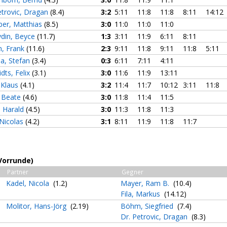
etrovic, Dragan
(8.4)
3:2
5:11
11:8
11:8
8:11
14:12
ber, Matthias
(8.5)
3:0
11:0
11:0
11:0
ydin, Beyce
(11.7)
1:3
3:11
11:9
6:11
8:11
n, Frank
(11.6)
2:3
9:11
11:8
9:11
11:8
5:11
a, Stefan
(3.4)
0:3
6:11
7:11
4:11
dts, Felix
(3.1)
3:0
11:6
11:9
13:11
, Klaus
(4.1)
3:2
11:4
11:7
10:12
3:11
11:8
, Beate
(4.6)
3:0
11:8
11:4
11:5
 Harald
(4.5)
3:0
11:3
11:8
11:3
Nicolas
(4.2)
3:1
8:11
11:9
11:8
11:7
(Vorrunde)
Partner
Gegner
Kadel, Nicola
(1.2)
Mayer, Ram B.
(10.4)
Fila, Markus
(14.12)
Molitor, Hans-Jörg
(2.19)
Böhm, Siegfried
(7.4)
Dr. Petrovic, Dragan
(8.3)