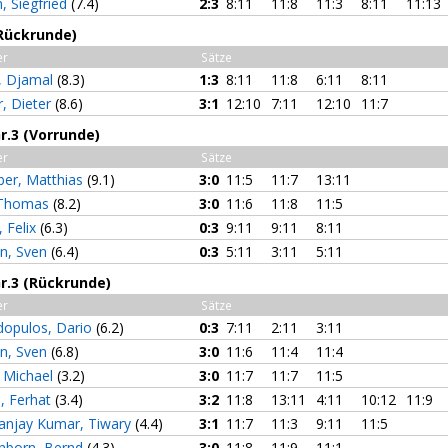
 Siegfried
(7.4)
2:3
8:11
11:8
11:3
8:11
11:13
(Rückrunde)
er
Sätze
, Djamal
(8.3)
1:3
8:11
11:8
6:11
8:11
r, Dieter
(8.6)
3:1
12:10
7:11
12:10
11:7
Gr.3 (Vorrunde)
er
Sätze
ber, Matthias
(9.1)
3:0
11:5
11:7
13:11
 Thomas
(8.2)
3:0
11:6
11:8
11:5
, Felix
(6.3)
0:3
9:11
9:11
8:11
n, Sven
(6.4)
0:3
5:11
3:11
5:11
Gr.3 (Rückrunde)
er
Sätze
opulos, Dario
(6.2)
0:3
7:11
2:11
3:11
n, Sven
(6.8)
3:0
11:6
11:4
11:4
 Michael
(3.2)
3:0
11:7
11:7
11:5
l, Ferhat
(3.4)
3:2
11:8
13:11
4:11
10:12
11:9
anjay Kumar, Tiwary
(4.4)
3:1
11:7
11:3
9:11
11:5
nborn, Bernd
(4.3)
3:0
11:8
11:9
11:1