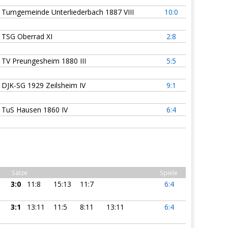
Turngemeinde Unterliederbach 1887 VIII
10:0
TSG Oberrad XI
2:8
TV Preungesheim 1880 III
5:5
DJK-SG 1929 Zeilsheim IV
9:1
TuS Hausen 1860 IV
6:4
Sätze
Spiele
3:0
11:8
15:13
11:7
6:4
3:1
13:11
11:5
8:11
13:11
6:4