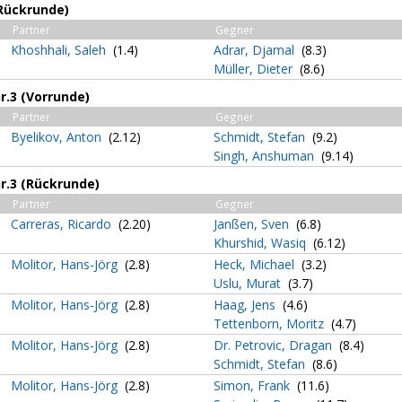
(Rückrunde)
Partner
Gegner
Khoshhali, Saleh
(1.4)
Adrar, Djamal
(8.3)
Müller, Dieter
(8.6)
Gr.3 (Vorrunde)
Partner
Gegner
Byelikov, Anton
(2.12)
Schmidt, Stefan
(9.2)
Singh, Anshuman
(9.14)
Gr.3 (Rückrunde)
Partner
Gegner
Carreras, Ricardo
(2.20)
Janßen, Sven
(6.8)
Khurshid, Wasiq
(6.12)
Molitor, Hans-Jörg
(2.8)
Heck, Michael
(3.2)
Uslu, Murat
(3.7)
Molitor, Hans-Jörg
(2.8)
Haag, Jens
(4.6)
Tettenborn, Moritz
(4.7)
Molitor, Hans-Jörg
(2.8)
Dr. Petrovic, Dragan
(8.4)
Schmidt, Stefan
(8.6)
Molitor, Hans-Jörg
(2.8)
Simon, Frank
(11.6)