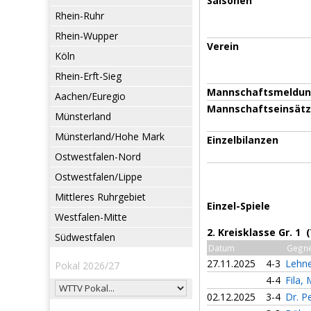
Saisonen
Rhein-Ruhr
Rhein-Wupper
Verein
Köln
Rhein-Erft-Sieg
Mannschaftsmeldu
Aachen/Euregio
Mannschaftseinsät
Münsterland
Münsterland/Hohe Mark
Einzelbilanzen
Ostwestfalen-Nord
Ostwestfalen/Lippe
Mittleres Ruhrgebiet
Einzel-Spiele
Westfalen-Mitte
2. Kreisklasse Gr. 1 
Südwestfalen
Datum
Gegn
27.11.2025
4-3
Lehne
Pokal 2026/27
4-4
Fila,
02.12.2025
3-4
Dr. P