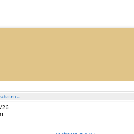
schalten ...
5/26
im