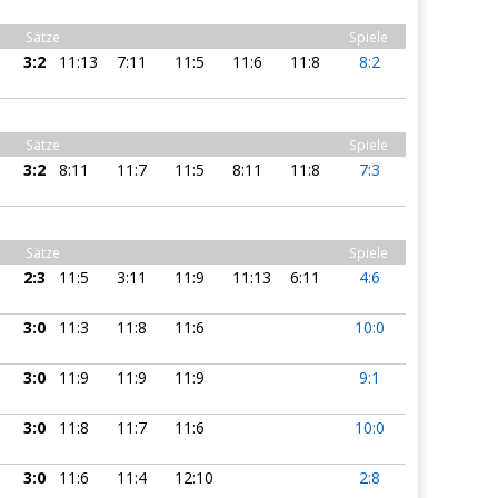
Sätze
Spiele
3:2
11:13
7:11
11:5
11:6
11:8
8:2
Sätze
Spiele
3:2
8:11
11:7
11:5
8:11
11:8
7:3
Sätze
Spiele
2:3
11:5
3:11
11:9
11:13
6:11
4:6
3:0
11:3
11:8
11:6
10:0
3:0
11:9
11:9
11:9
9:1
3:0
11:8
11:7
11:6
10:0
3:0
11:6
11:4
12:10
2:8