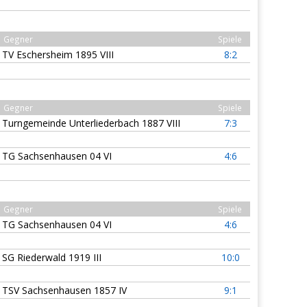
Gegner
Spiele
TV Eschersheim 1895 VIII
8:2
Gegner
Spiele
Turngemeinde Unterliederbach 1887 VIII
7:3
TG Sachsenhausen 04 VI
4:6
Gegner
Spiele
TG Sachsenhausen 04 VI
4:6
SG Riederwald 1919 III
10:0
TSV Sachsenhausen 1857 IV
9:1