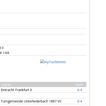
3
:3
t 14:6
Gegner
Spiele
Eintracht Frankfurt X
6:4
Turngemeinde Unterliederbach 1887 VII
6:4