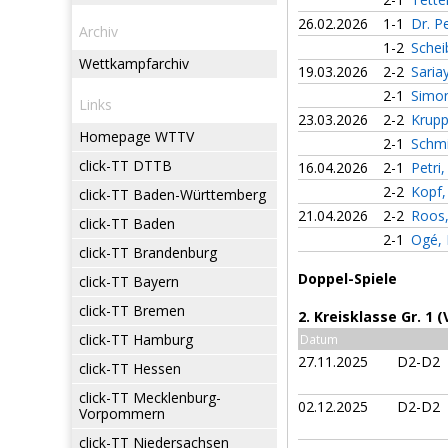
26.02.2026
1-1
Dr. P
Archiv
1-2
Schei
Wettkampfarchiv
19.03.2026
2-2
Saria
2-1
Simo
Links
23.03.2026
2-2
Krupp
Homepage WTTV
2-1
Schmi
click-TT DTTB
16.04.2026
2-1
Petri
2-2
Kopf
click-TT Baden-Württemberg
21.04.2026
2-2
Roos,
click-TT Baden
2-1
Ogé, 
click-TT Brandenburg
Doppel-Spiele
click-TT Bayern
click-TT Bremen
2. Kreisklasse Gr. 1 
click-TT Hamburg
Datum
27.11.2025
D2-D2
click-TT Hessen
click-TT Mecklenburg-
02.12.2025
D2-D2
Vorpommern
click-TT Niedersachsen