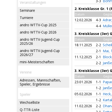
3-3
Böhm,
Veranstaltungen
2. Kreisklasse Gr. 1 
Seminare
Datum
Gegn
Turniere
12.02.2026
4-3
Adrar
andro WTTV-Cup 2025
4-4
Mülle
andro WTTV-Cup 2026
3. Kreisklasse (3er) 
andro WTTV-Jugend-Cup
Datum
Gegn
2025/26
18.11.2025
2-2
Schei
andro WTTV-Jugend-Cup
2-1
Mai,
2026/27
11.12.2025
2-1
Block
mini-Meisterschaften
2-2
Janße
3. Kreisklasse (3er) 
Vereine
Datum
Gegn
Adressen, Mannschaften,
23.01.2026
1-1
Papad
Spieler, Ergebnisse
1-2
Janße
05.02.2026
1-1
Heck,
Spieler
1-2
Karta
Wechselliste
11.02.2026
2-2
Dhan
Q-TTR-Liste
2-1
Tette