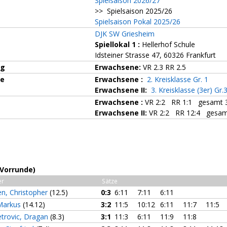
Spielsaison 2026/27
>> Spielsaison 2025/26
Spielsaison Pokal 2025/26
DJK SW Griesheim
Spiellokal 1
:
Hellerhof Schule
Idsteiner Strasse 47, 60326 Frankfurt
ng
Erwachsene:
VR 2.3 RR 2.5
ze
Erwachsene :
2. Kreisklasse Gr. 1
Erwachsene II:
3. Kreisklasse (3er) Gr.
Erwachsene :
VR 2:2 RR 1:1 gesamt 3
Erwachsene II:
VR 2:2 RR 12:4 gesam
(Vorrunde)
er
Sätze
n, Christopher
(12.5)
0:3
6:11
7:11
6:11
 Markus
(14.12)
3:2
11:5
10:12
6:11
11:7
11:5
etrovic, Dragan
(8.3)
3:1
11:3
6:11
11:9
11:8