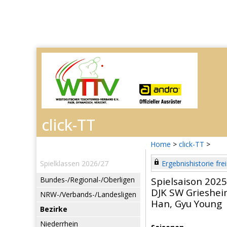
Home
>
click-TT
>
Spielklassen 2026/27
Ergebnishistorie frei
Bundes-/Regional-/Oberligen
Spielsaison 202
DJK SW Grieshe
NRW-/Verbands-/Landesligen
Han, Gyu Young
Bezirke
Niederrhein