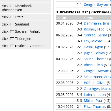
1-1
Zengin, Bayram
click-TT Rheinland-
Rheinhessen
3. Kreisklasse Ost (Rückrunde)
click-TT Pfalz
Datum
Gegner
30.01.2026
3-4
Dammann, Jens
click-TT Saarland
3-3
Rösner, Nico
(6.
click-TT Sachsen-Anhalt
06.02.2026
3-4
Conrad, Bernd
(3
click-TT Thüringen
3-3
Eck, Michael
(3.4
click-TT restliche Verbände
18.02.2026
2-1
Gashi, Agon
(12.
2-2
Jäger, Tobias
(12
04.03.2026
2-1
Sauer, Thomas
(
2-2
Rhein, Silvio
(6.8)
12.03.2026
2-1
Zengin, Bayram
2-2
Scharmann, Gre
22.03.2026
2-1
Hüfner, Oliver
(5.
2-2
Oeschger, Marc
25.03.2026
3-4
Loferer, Leon
(4.
3-3
Müller, Paul
(4.5)
15.04.2026
2-1
Fritz, Thomas
(8