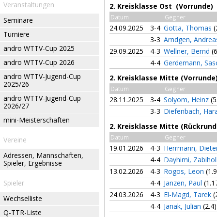
Veranstaltungen
2. Kreisklasse Ost (Vorrunde)
Datum
Gegner
Seminare
24.09.2025
3-4
Gotta, Thomas
(
Turniere
3-3
Arndgen, Andre
andro WTTV-Cup 2025
29.09.2025
4-3
Wellner, Bernd
(
andro WTTV-Cup 2026
4-4
Gerdemann, Sa
andro WTTV-Jugend-Cup
2. Kreisklasse Mitte (Vorrunde
2025/26
Datum
Gegner
andro WTTV-Jugend-Cup
28.11.2025
3-4
Solyom, Heinz
(5
2026/27
3-3
Diefenbach, Har
mini-Meisterschaften
2. Kreisklasse Mitte (Rückrund
Datum
Gegner
Vereine
19.01.2026
4-3
Herrmann, Diete
Adressen, Mannschaften,
4-4
Dayhimi, Zabiho
Spieler, Ergebnisse
13.02.2026
4-3
Rogos, Leon
(1.9
Spieler
4-4
Janzen, Paul
(1.1
24.03.2026
4-3
El-Magd, Tarek
(
Wechselliste
4-4
Janak, Julian
(2.4)
Q-TTR-Liste