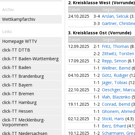
2. Kreisklasse West (Vorrunde)
Archiv
Datum
Gegner
24.10.2025
3-4
Arslan, Selcuk
(3.
Wettkampfarchiv
3-3
Gärtner, Christi
Links
3. Kreisklasse Ost (Vorrunde)
Datum
Gegner
Homepage WTTV
12.09.2025
2-1
Fritz, Thomas
(8
click-TT DTTB
2-2
Zittwitz, Torste
click-TT Baden-Württemberg
17.09.2025
1-2
Repp, Simon
(6.1
click-TT Baden
1-1
Wellner, Bernd
(
04.10.2025
1-2
Götz, Rüdiger
(1
click-TT Brandenburg
1-1
Jäger, Tobias
(12
click-TT Bayern
22.10.2025
1-2
Oeschger, Marc
click-TT Bremen
1-1
Vlah, Blazenko
(
click-TT Hamburg
19.11.2025
1-2
Conrad, Bernd
(3
click-TT Hessen
1-1
Ghonem, Ahme
02.12.2025
1-2
Stickl, Haris
(4.3)
click-TT Mecklenburg-
Vorpommern
1-1
Berz, Erhard
(4.1
10.12.2025
1-2
Scharmann, Gre
click-TT Niedersachsen