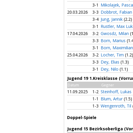
3-1
Mikolajek, Pasc
20.03.2026
3-3
Dobbrot, Fabia
3-4
Jung, Jannik
(2.2)
3-1
Rustler, Max Lu
17.04.2026
3-2
Gwosdz, Milan
(
3-3
Born, Marius
(1.
3-1
Born, Maximilia
25.04.2026
3-2
Locher, Tim
(1.2
3-3
Dey, Elias
(1.3)
3-1
Dey, Nilo
(1.1)
Jugend 19 1.Kreisklasse (Vorru
Datum
Gegner
11.09.2025
1-2
Steinhoff, Lukas
1-1
Blum, Artur
(1.5)
1-3
Wengenroth, Til
Doppel-Spiele
Jugend 15 Bezirksoberliga (Vo