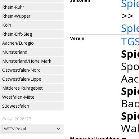
Spi
Saisonen
Rhein-Ruhr
>> 
Rhein-Wupper
Spi
Köln
Rhein-Erft-Sieg
TGS
Verein
Aachen/Euregio
Spi
Münsterland
Münsterland/Hohe Mark
Spo
Ostwestfalen-Nord
Aac
Ostwestfalen/Lippe
Spi
Mittleres Ruhrgebiet
Westfalen-Mitte
Bad
Südwestfalen
Spi
Pokal 2026/27
Wal
Mannschaftsmeldung