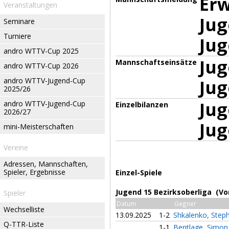
Er
Veranstaltungen
Jug
Seminare
Turniere
Jug
andro WTTV-Cup 2025
Jug
Mannschaftseinsätze
andro WTTV-Cup 2026
andro WTTV-Jugend-Cup
Jug
2025/26
Jug
andro WTTV-Jugend-Cup
Einzelbilanzen
2026/27
Jug
mini-Meisterschaften
Vereine
Adressen, Mannschaften,
Spieler, Ergebnisse
Einzel-Spiele
Jugend 15 Bezirksoberliga (Vo
Spieler
Datum
Gegner
Wechselliste
13.09.2025
1-2
Shkalenko, Ste
Q-TTR-Liste
1-1
Bentlage, Simo