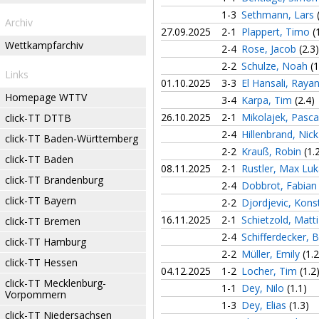
1-3
Sethmann, Lars
Archiv
27.09.2025
2-1
Plappert, Timo
(
Wettkampfarchiv
2-4
Rose, Jacob
(2.3)
2-2
Schulze, Noah
(1
Links
01.10.2025
3-3
El Hansali, Raya
Homepage WTTV
3-4
Karpa, Tim
(2.4)
26.10.2025
2-1
Mikolajek, Pasc
click-TT DTTB
2-4
Hillenbrand, Nic
click-TT Baden-Württemberg
2-2
Krauß, Robin
(1.
click-TT Baden
08.11.2025
2-1
Rustler, Max Lu
click-TT Brandenburg
2-4
Dobbrot, Fabia
click-TT Bayern
2-2
Djordjevic, Kons
16.11.2025
2-1
Schietzold, Matt
click-TT Bremen
2-4
Schifferdecker, 
click-TT Hamburg
2-2
Müller, Emily
(1.2
click-TT Hessen
04.12.2025
1-2
Locher, Tim
(1.2
click-TT Mecklenburg-
1-1
Dey, Nilo
(1.1)
Vorpommern
1-3
Dey, Elias
(1.3)
click-TT Niedersachsen