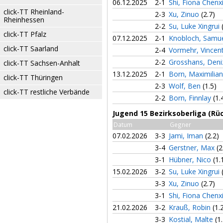
06.12.2025
2-1
Shi, Fiona Chenx
click-TT Rheinland-
2-3
Xu, Zinuo
(2.7)
Rheinhessen
2-2
Su, Luke Xingrui
click-TT Pfalz
07.12.2025
2-1
Knobloch, Samu
click-TT Saarland
2-4
Vormehr, Vincen
2-2
Grosshans, Den
click-TT Sachsen-Anhalt
13.12.2025
2-1
Born, Maximilia
click-TT Thüringen
2-3
Wolf, Ben
(1.5)
click-TT restliche Verbände
2-2
Born, Finnlay
(1.
Jugend 15 Bezirksoberliga (Rü
Datum
Gegner
07.02.2026
3-3
Jami, Iman
(2.2)
3-4
Gerstner, Max
(2
3-1
Hübner, Nico
(1.
15.02.2026
3-2
Su, Luke Xingrui
3-3
Xu, Zinuo
(2.7)
3-1
Shi, Fiona Chenx
21.02.2026
3-2
Krauß, Robin
(1.
3-3
Kostial, Malte
(1