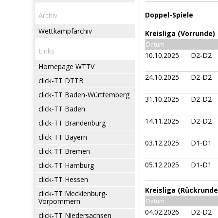
Doppel-Spiele
Archiv
Wettkampfarchiv
Kreisliga (Vorrunde)
Datum
Links
10.10.2025
D2-D2
Homepage WTTV
24.10.2025
D2-D2
click-TT DTTB
click-TT Baden-Württemberg
31.10.2025
D2-D2
click-TT Baden
14.11.2025
D2-D2
click-TT Brandenburg
click-TT Bayern
03.12.2025
D1-D1
click-TT Bremen
05.12.2025
D1-D1
click-TT Hamburg
click-TT Hessen
Kreisliga (Rückrunde
click-TT Mecklenburg-
Vorpommern
Datum
04.02.2026
D2-D2
click-TT Niedersachsen