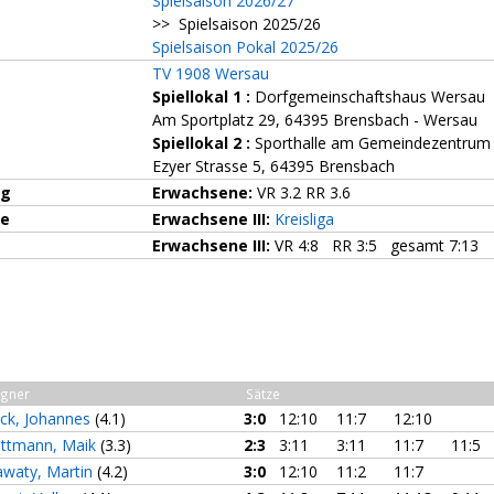
Spielsaison 2026/27
>> Spielsaison 2025/26
Spielsaison Pokal 2025/26
TV 1908 Wersau
Spiellokal 1
:
Dorfgemeinschaftshaus Wersau
Am Sportplatz 29, 64395 Brensbach - Wersau
Spiellokal 2
:
Sporthalle am Gemeindezentrum
Ezyer Strasse 5, 64395 Brensbach
ng
Erwachsene:
VR 3.2 RR 3.6
ze
Erwachsene III:
Kreisliga
Erwachsene III:
VR 4:8 RR 3:5 gesamt 7:13
gner
Sätze
ck, Johannes
(4.1)
3:0
12:10
11:7
12:10
ttmann, Maik
(3.3)
2:3
3:11
3:11
11:7
11:5
awaty, Martin
(4.2)
3:0
12:10
11:2
11:7