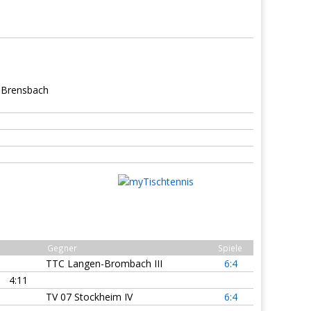
 Brensbach
Gegner
Spiele
TTC Langen-Brombach III
6:4
4:11
TV 07 Stockheim IV
6:4