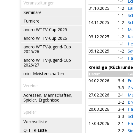
1-1
Ec
Veranstaltungen
31.10.2025
1-2
La
Seminare
1-1
Sc
Turniere
14.11.2025
1-2
Sc
andro WTTV-Cup 2025
1-1
Mu
03.12.2025
1-2
Ka
andro WTTV-Cup 2026
1-1
He
andro WTTV-Jugend-Cup
05.12.2025
1-2
Sa
2025/26
1-1
Ha
andro WTTV-Jugend-Cup
2026/27
Kreisliga (Rückrunde
mini-Meisterschaften
Datum
Ge
04.02.2026
3-4
Fr
Vereine
3-3
Gr
27.02.2026
2-1
Ma
Adressen, Mannschaften,
Spieler, Ergebnisse
2-2
Br
20.03.2026
3-4
Ha
Spieler
3-3
Sc
Wechselliste
17.04.2026
2-1
Ha
Q-TTR-Liste
2-2
Si