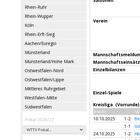
Saisonen
Rhein-Ruhr
Rhein-Wupper
Verein
Köln
Rhein-Erft-Sieg
Aachen/Euregio
Münsterland
Mannschaftsmeldu
Münsterland/Hohe Mark
Mannschaftseinsät
Einzelbilanzen
Ostwestfalen-Nord
Ostwestfalen/Lippe
Mittleres Ruhrgebiet
Einzel-Spiele
Westfalen-Mitte
Kreisliga (Vorrunde)
Südwestfalen
Datum
Ge
10.10.2025
1-2
Be
Pokal 2026/27
1-1
Gö
24.10.2025
1-2
Hl