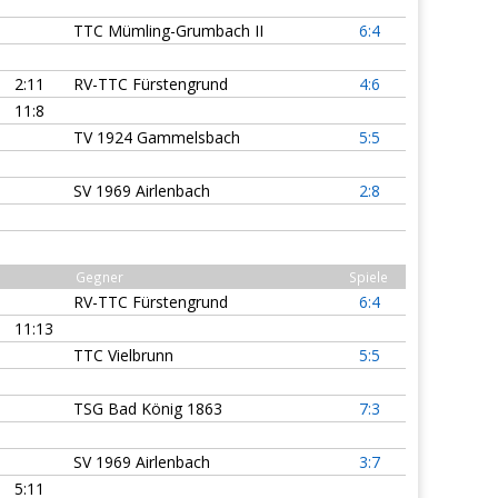
TTC Mümling-Grumbach II
6:4
2:11
RV-TTC Fürstengrund
4:6
11:8
TV 1924 Gammelsbach
5:5
SV 1969 Airlenbach
2:8
Gegner
Spiele
RV-TTC Fürstengrund
6:4
11:13
TTC Vielbrunn
5:5
TSG Bad König 1863
7:3
SV 1969 Airlenbach
3:7
5:11