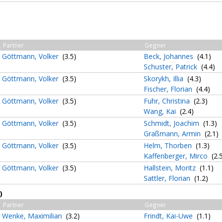
Partner
Gegner
Göttmann, Volker
(3.5)
Beck, Johannes
(4.1)
Schuster, Patrick
(4.4)
Göttmann, Volker
(3.5)
Skorykh, Illia
(4.3)
Fischer, Florian
(4.4)
Göttmann, Volker
(3.5)
Fuhr, Christina
(2.3)
Wang, Kai
(2.4)
Göttmann, Volker
(3.5)
Schmidt, Joachim
(1.3)
Graßmann, Armin
(2.1)
Göttmann, Volker
(3.5)
Helm, Thorben
(1.3)
Kaffenberger, Mirco
(2.
Göttmann, Volker
(3.5)
Hallstein, Moritz
(1.1)
Sattler, Florian
(1.2)
)
Partner
Gegner
Wenke, Maximilian
(3.2)
Frindt, Kai-Uwe
(1.1)