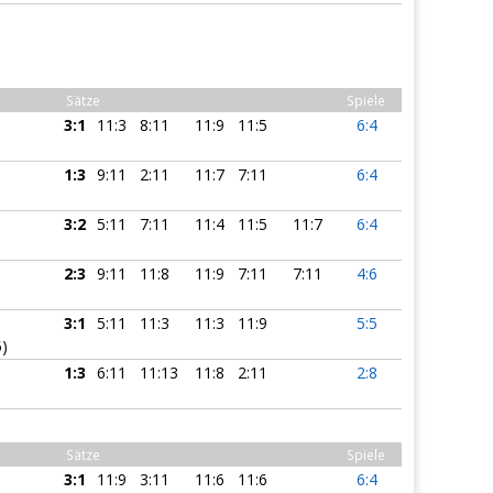
Sätze
Spiele
3:1
11:3
8:11
11:9
11:5
6:4
1:3
9:11
2:11
11:7
7:11
6:4
3:2
5:11
7:11
11:4
11:5
11:7
6:4
2:3
9:11
11:8
11:9
7:11
7:11
4:6
3:1
5:11
11:3
11:3
11:9
5:5
5)
1:3
6:11
11:13
11:8
2:11
2:8
Sätze
Spiele
3:1
11:9
3:11
11:6
11:6
6:4