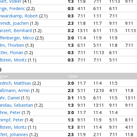
kert, Volker
(4.1)
1:3
11:8
7:11
11:13
9:11
nge, Frederic
(2.2)
0:3
4:11
6:11
6:11
hwarzkamp, Robert
(2.1)
0:3
7:11
1:11
7:11
hmidt, Joachim
(1.3)
2:3
11:8
11:7
9:11
9:11
nzert, Bernhard
(1.2)
3:2
13:11
6:11
11:5
11:13
ffenberger, Mirco
(2.5)
3:0
11:4
11:9
11:9
lm, Thorben
(1.3)
1:3
6:11
5:11
11:8
7:11
ttler, Florian
(1.2)
0:3
7:11
11:13
6:11
llstein, Moritz
(1.1)
0:3
7:11
7:11
5:11
)
gner
Sätze
iedrich, Matthias
(2.2)
3:0
11:7
11:4
11:5
aßmann, Armin
(1.3)
2:3
5:11
12:10
4:11
11:8
hr, Daniel
(1.1)
3:1
11:5
6:11
11:5
13:11
andau, Sebastian
(1.2)
1:3
9:11
13:11
9:11
9:11
hne, Peter
(1.7)
3:0
11:7
11:4
11:4
himpf, Peter
(1.4)
1:3
9:11
11:9
5:11
8:11
llstein, Moritz
(1.1)
1:3
8:11
11:4
9:11
4:11
efert, Johannes
(1.2)
2:3
11:9
2:11
7:11
11:8