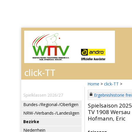
Home
>
click-TT
>
Spielklassen 2026/27
Ergebnishistorie frei
Bundes-/Regional-/Oberligen
Spielsaison 202
TV 1908 Wersau
NRW-/Verbands-/Landesligen
Hofmann, Eric
Bezirke
Niederrhein