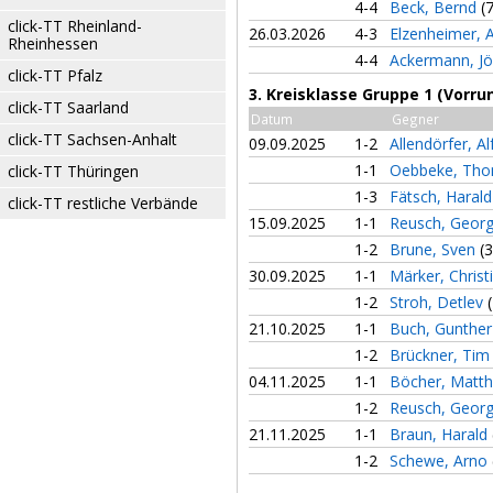
4-4
Beck, Bernd
(
click-TT Rheinland-
26.03.2026
4-3
Elzenheimer, 
Rheinhessen
4-4
Ackermann, J
click-TT Pfalz
3. Kreisklasse Gruppe 1 (Vorru
click-TT Saarland
Datum
Gegner
click-TT Sachsen-Anhalt
09.09.2025
1-2
Allendörfer, A
1-1
Oebbeke, Th
click-TT Thüringen
1-3
Fätsch, Haral
click-TT restliche Verbände
15.09.2025
1-1
Reusch, Geor
1-2
Brune, Sven
(3
30.09.2025
1-1
Märker, Christ
1-2
Stroh, Detlev
21.10.2025
1-1
Buch, Gunthe
1-2
Brückner, Ti
04.11.2025
1-1
Böcher, Matt
1-2
Reusch, Geor
21.11.2025
1-1
Braun, Harald
1-2
Schewe, Arno