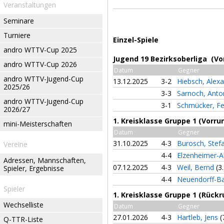
Veranstaltungen
Seminare
Turniere
Einzel-Spiele
andro WTTV-Cup 2025
Jugend 19 Bezirksoberliga (Vo
andro WTTV-Cup 2026
Datum
Gegner
andro WTTV-Jugend-Cup
13.12.2025
3-2
Hiebsch, Alex
2025/26
3-3
Sarnoch, Ant
andro WTTV-Jugend-Cup
3-1
Schmücker, Fe
2026/27
1. Kreisklasse Gruppe 1 (Vorru
mini-Meisterschaften
Datum
Gegner
31.10.2025
4-3
Burosch, Stef
Vereine
4-4
Elzenheimer-Al
Adressen, Mannschaften,
07.12.2025
4-3
Weil, Bernd
(3
Spieler, Ergebnisse
4-4
Neuendorff-Ba
Spieler
1. Kreisklasse Gruppe 1 (Rückr
Wechselliste
Datum
Gegner
27.01.2026
4-3
Hartleb, Jens
(
Q-TTR-Liste