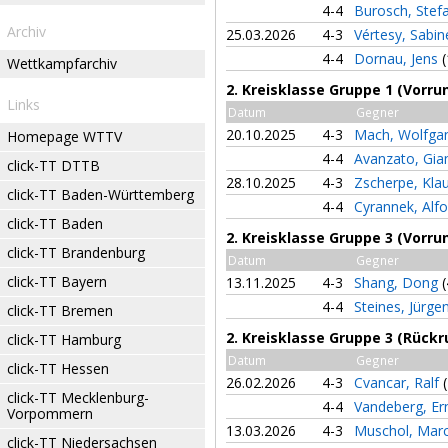
4-4
Burosch, Stef
Archiv
25.03.2026
4-3
Vértesy, Sabi
4-4
Dornau, Jens
(
Wettkampfarchiv
2. Kreisklasse Gruppe 1 (Vorru
Links
Datum
Gegner
20.10.2025
4-3
Mach, Wolfg
Homepage WTTV
4-4
Avanzato, Gi
click-TT DTTB
28.10.2025
4-3
Zscherpe, Kla
click-TT Baden-Württemberg
4-4
Cyrannek, Alf
click-TT Baden
2. Kreisklasse Gruppe 3 (Vorru
click-TT Brandenburg
Datum
Gegner
click-TT Bayern
13.11.2025
4-3
Shang, Dong
(
4-4
Steines, Jürge
click-TT Bremen
2. Kreisklasse Gruppe 3 (Rückr
click-TT Hamburg
Datum
Gegner
click-TT Hessen
26.02.2026
4-3
Cvancar, Ralf
click-TT Mecklenburg-
4-4
Vandeberg, Er
Vorpommern
13.03.2026
4-3
Muschol, Mar
click-TT Niedersachsen