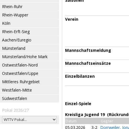
Saisonen
Rhein-Ruhr
Rhein-Wupper
Verein
Köln
Rhein-Erft-Sieg
Aachen/Euregio
Münsterland
Mannschaftsmeldung
Münsterland/Hohe Mark
Mannschaftseinsätze
Ostwestfalen-Nord
Ostwestfalen/Lippe
Einzelbilanzen
Mittleres Ruhrgebiet
Westfalen-Mitte
Südwestfalen
Einzel-Spiele
Pokal 2026/27
Kreisliga Jugend 19 (Rückrund
Datum
Gegner
05.03.2026
3-2
Dorrweiler, Jo