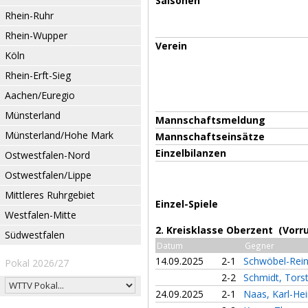
Saisonen
Rhein-Ruhr
Rhein-Wupper
Verein
Köln
Rhein-Erft-Sieg
Aachen/Euregio
Münsterland
Mannschaftsmeldung
Münsterland/Hohe Mark
Mannschaftseinsätze
Einzelbilanzen
Ostwestfalen-Nord
Ostwestfalen/Lippe
Mittleres Ruhrgebiet
Einzel-Spiele
Westfalen-Mitte
2. Kreisklasse Oberzent (Vorr
Südwestfalen
Datum
Gegner
14.09.2025
2-1
Schwöbel-Rein
Pokal 2026/27
2-2
Schmidt, Tors
24.09.2025
2-1
Naas, Karl-He