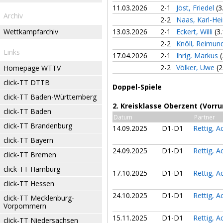
11.03.2026
2-1
Jöst, Friedel
(3
Archiv
2-2
Naas, Karl-He
Wettkampfarchiv
13.03.2026
2-1
Eckert, Willi
(3.
2-2
Knöll, Reimun
Links
17.04.2026
2-1
Ihrig, Markus
(
2-2
Völker, Uwe
(2
Homepage WTTV
click-TT DTTB
Doppel-Spiele
click-TT Baden-Württemberg
2. Kreisklasse Oberzent (Vorr
click-TT Baden
Datum
Partner
click-TT Brandenburg
14.09.2025
D1-D1
Rettig, 
click-TT Bayern
24.09.2025
D1-D1
Rettig, 
click-TT Bremen
click-TT Hamburg
17.10.2025
D1-D1
Rettig, 
click-TT Hessen
24.10.2025
D1-D1
Rettig, 
click-TT Mecklenburg-
Vorpommern
15.11.2025
D1-D1
Rettig, 
click-TT Niedersachsen