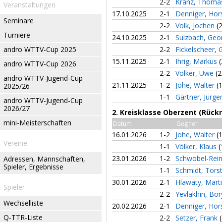
2-2
Kranz, Thom
Veranstaltungen
17.10.2025
2-1
Denniger, Hor
Seminare
2-2
Volk, Jochen
(
Turniere
24.10.2025
2-1
Sulzbach, Ge
andro WTTV-Cup 2025
2-2
Fickelscheer,
15.11.2025
2-1
Ihrig, Markus
(
andro WTTV-Cup 2026
2-2
Völker, Uwe
(2
andro WTTV-Jugend-Cup
21.11.2025
1-2
Johe, Walter
(
2025/26
1-1
Gärtner, Jürge
andro WTTV-Jugend-Cup
2026/27
2. Kreisklasse Oberzent (Rück
mini-Meisterschaften
Datum
Gegner
16.01.2026
1-2
Johe, Walter
(
Vereine
1-1
Völker, Klaus
(
23.01.2026
1-2
Schwöbel-Rein
Adressen, Mannschaften,
Spieler, Ergebnisse
1-1
Schmidt, Tors
30.01.2026
2-1
Hlawaty, Mart
Spieler
2-2
Yevlakhin, Bo
Wechselliste
20.02.2026
2-1
Denniger, Hor
Q-TTR-Liste
2-2
Setzer, Frank