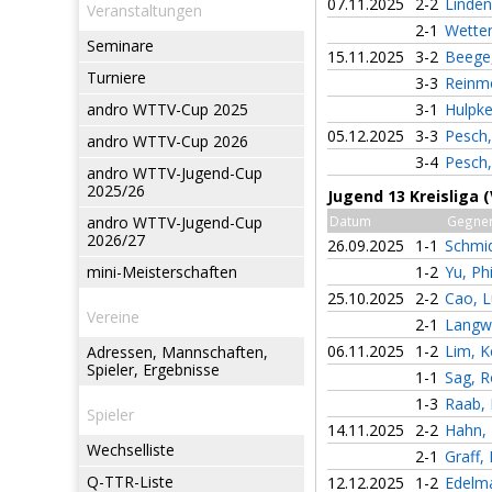
07.11.2025
2-2
Linde
Veranstaltungen
2-1
Wette
Seminare
15.11.2025
3-2
Beege
Turniere
3-3
Reinmö
andro WTTV-Cup 2025
3-1
Hulpke
05.12.2025
3-3
Pesch
andro WTTV-Cup 2026
3-4
Pesch
andro WTTV-Jugend-Cup
2025/26
Jugend 13 Kreisliga 
andro WTTV-Jugend-Cup
Datum
Gegne
2026/27
26.09.2025
1-1
Schmid
mini-Meisterschaften
1-2
Yu, Ph
25.10.2025
2-2
Cao, 
Vereine
2-1
Langw
06.11.2025
1-2
Lim, K
Adressen, Mannschaften,
Spieler, Ergebnisse
1-1
Sag, 
1-3
Raab,
Spieler
14.11.2025
2-2
Hahn,
Wechselliste
2-1
Graff,
Q-TTR-Liste
12.12.2025
1-2
Edelm