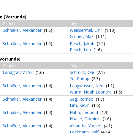
e (Vorrunde)
Partner
Gegner
Schnäker, Alexander
(1.6)
Weissermel, Emil
(1.10)
Gruner, Max
(1.11)
Schnäker, Alexander
(1.6)
Pesch, Jakob
(1.5)
Pesch, Leo
(1.6)
(Vorrunde)
Partner
Gegner
Landgraf, Victor
(1.6)
Schmidt, Ole
(2.1)
Yu, Philipp
(2.3)
Schnäker, Alexander
(1.4)
Langwasser, Neo
(1.1)
Wurm, Noah Leonard
(1.6)
Schnäker, Alexander
(1.4)
Sag, Romeo
(1.5)
Lim, Kevin
(1.6)
Schnäker, Alexander
(1.4)
Hahn, Leopold
(1.3)
Haase, Dominic
(1.6)
Schnäker, Alexander
(1.4)
Albandik, Yousef
(4.1)
Edelmann, Ralf
(4.14)