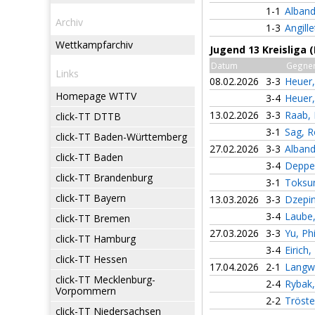
1-1
Alband
Archiv
1-3
Angill
Wettkampfarchiv
Jugend 13 Kreisliga 
Datum
Gegne
Links
08.02.2026
3-3
Heuer
Homepage WTTV
3-4
Heuer
13.02.2026
3-3
Raab,
click-TT DTTB
3-1
Sag, 
click-TT Baden-Württemberg
27.02.2026
3-3
Alband
click-TT Baden
3-4
Deppe
click-TT Brandenburg
3-1
Toksu
click-TT Bayern
13.03.2026
3-3
Dzepi
3-4
Laube
click-TT Bremen
27.03.2026
3-3
Yu, Ph
click-TT Hamburg
3-4
Eirich,
click-TT Hessen
17.04.2026
2-1
Langw
click-TT Mecklenburg-
2-4
Rybak
Vorpommern
2-2
Tröste
click-TT Niedersachsen