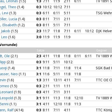
nau, Leonas
(1.5)
1:3
7:11
11:9
2:11
6:11
TV 1891 S
ngel, Theo
(1.4)
0:3
10:12
10:12
7:11
, Levi
(1.3)
0:3
6:11
6:11
5:11
TSG Wehr
ller, Lucia
(1.4)
0:3
8:11
7:11
2:11
, Elisabeth
(1.2)
0:3
8:11
5:11
7:11
, Jakob
(1.5)
2:3
11:7
11:8
7:11
6:11
10:12
DJK Helve
, Leo
(1.6)
3:0
11:9
11:9
11:9
(Vorrunde)
r
Sätze
Gegner
t, Ole
(2.1)
2:3
4:11
11:8
11:8
0:11
6:11
TV 1889 W
ilipp
(2.3)
0:3
9:11
5:11
10:12
Luoqi
(1.4)
3:1
11:8
7:11
11:8
11:4
SGK Bad 
asser, Neo
(1.1)
3:1
11:6
5:11
11:8
11:8
evin
(1.6)
1:3
3:11
13:11
4:11
7:11
TTC OE Cl
Romeo
(1.5)
0:3
2:11
1:11
1:11
 Leonard
(1.9)
0:3
4:11
7:11
3:11
 Leopold
(1.3)
3:1
9:11
11:3
11:8
12:10
TV 1889 W
 Benni
(1.1)
3:1
4:11
12:10
11:8
11:3
ann, Ralf
(4.14)
0:3
8:11
7:11
4:11
TTC König