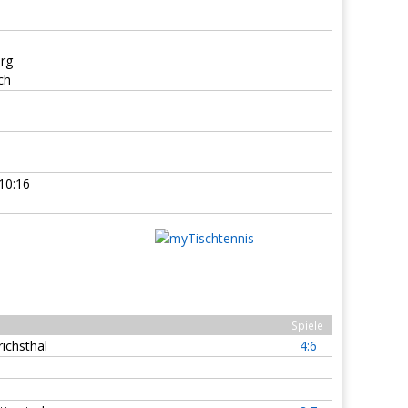
rg
ch
10:16
Spiele
ichsthal
4:6