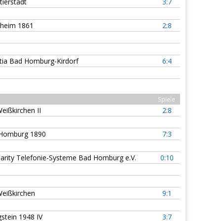
tierstadt
3:7
heim 1861
2:8
tia Bad Homburg-Kirdorf
6:4
Spiele
eißkirchen II
2:8
Homburg 1890
7:3
arity Telefonie-Systeme Bad Homburg e.V.
0:10
eißkirchen
9:1
stein 1948 IV
3:7