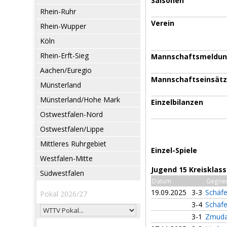
Saisonen
Rhein-Ruhr
Verein
Rhein-Wupper
Köln
Rhein-Erft-Sieg
Mannschaftsmeldu
Aachen/Euregio
Mannschaftseinsät
Münsterland
Münsterland/Hohe Mark
Einzelbilanzen
Ostwestfalen-Nord
Ostwestfalen/Lippe
Mittleres Ruhrgebiet
Einzel-Spiele
Westfalen-Mitte
Jugend 15 Kreisklas
Südwestfalen
Datum
Gegne
19.09.2025
3-3
Schäfe
Pokal 2026/27
3-4
Schäfe
3-1
Zmuda