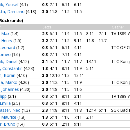
ik, Yousef
(4.1)
0:3
7:11
6:11
6:11
etta, Damiano
(4.18)
3:0
11:8
11:5
11:5
(Rückrunde)
r
Sätze
Gegner
, Max
(1.4)
2:3
6:11
11:9
11:5
8:11
7:11
TV 1889 W
, Henry
(1.5)
3:2
7:11
11:5
9:11
11:8
11:7
 Leonard
(1.7)
0:3
6:11
6:11
4:11
TTC OE Cl
Romeo
(1.6)
0:3
2:11
7:11
4:11
ik, Danial
(4.12)
3:1
5:11
11:7
11:7
13:11
TTC König
, Constantin
(4.28)
1:3
4:11
8:11
11:9
5:11
n, Boran
(4.10)
3:0
12:10
11:3
13:11
na, Marko
(4.26)
3:0
11:2
11:5
11:9
TTC König
, Johannes
(4.30)
3:0
11:8
11:5
11:6
ilipp
(2.1)
0:3
5:11
8:11
3:11
TV 1889 W
 Emilia
(2.5)
0:3
6:11
8:11
4:11
asser, Neo
(1.3)
2:3
11:8
8:11
11:8
12:14
6:11
SGK Bad 
, Maurice
(1.8)
1:3
5:11
11:6
7:11
2:11
r, Bruno
(1.4)
0:3
6:11
2:11
9:11