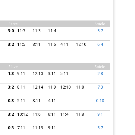
Sätze
Spiele
3:0
11:7
11:3
11:4
3:7
3:2
11:5
8:11
11:6
4:11
12:10
6:4
Sätze
Spiele
1:3
9:11
12:10
3:11
5:11
2:8
3:2
8:11
12:14
11:9
12:10
11:8
7:3
0:3
5:11
8:11
4:11
0:10
3:2
10:12
11:6
6:11
11:4
11:8
9:1
0:3
7:11
11:13
9:11
3:7