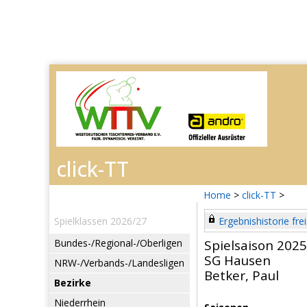
Home
>
click-TT
>
Spielklassen 2026/27
Ergebnishistorie frei
Bundes-/Regional-/Oberligen
Spielsaison 202
SG Hausen
NRW-/Verbands-/Landesligen
Betker, Paul
Bezirke
Niederrhein