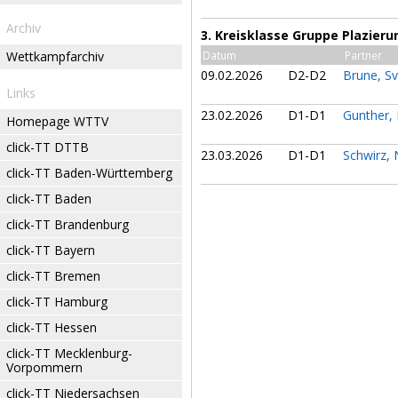
Archiv
3. Kreisklasse Gruppe Plazieru
Wettkampfarchiv
Datum
Partner
09.02.2026
D2-D2
Brune, S
Links
23.02.2026
D1-D1
Gunther,
Homepage WTTV
click-TT DTTB
23.03.2026
D1-D1
Schwirz,
click-TT Baden-Württemberg
click-TT Baden
click-TT Brandenburg
click-TT Bayern
click-TT Bremen
click-TT Hamburg
click-TT Hessen
click-TT Mecklenburg-
Vorpommern
click-TT Niedersachsen