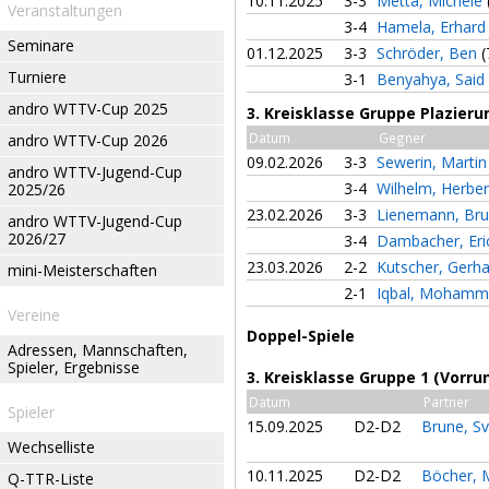
10.11.2025
3-3
Metta, Michele
Veranstaltungen
3-4
Hamela, Erhar
Seminare
01.12.2025
3-3
Schröder, Ben
(
Turniere
3-1
Benyahya, Said
andro WTTV-Cup 2025
3. Kreisklasse Gruppe Plazieru
Datum
Gegner
andro WTTV-Cup 2026
09.02.2026
3-3
Sewerin, Marti
andro WTTV-Jugend-Cup
3-4
Wilhelm, Herbe
2025/26
23.02.2026
3-3
Lienemann, Br
andro WTTV-Jugend-Cup
2026/27
3-4
Dambacher, Er
23.03.2026
2-2
Kutscher, Gerh
mini-Meisterschaften
2-1
Iqbal, Mohamm
Vereine
Doppel-Spiele
Adressen, Mannschaften,
Spieler, Ergebnisse
3. Kreisklasse Gruppe 1 (Vorru
Datum
Partner
Spieler
15.09.2025
D2-D2
Brune, S
Wechselliste
10.11.2025
D2-D2
Böcher, 
Q-TTR-Liste