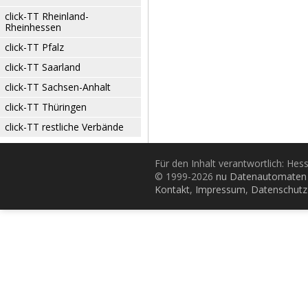
click-TT Rheinland-
Rheinhessen
click-TT Pfalz
click-TT Saarland
click-TT Sachsen-Anhalt
click-TT Thüringen
click-TT restliche Verbände
Für den Inhalt verantwortlich: Hes
© 1999-2026
nu Datenautomaten 
Kontakt
,
Impressum
,
Datenschutz