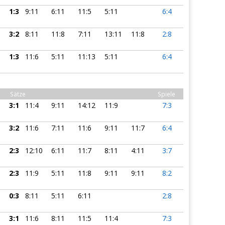
1:3
9:11
6:11
11:5
5:11
6:4
3:2
8:11
11:8
7:11
13:11
11:8
2:8
1:3
11:6
5:11
11:13
5:11
6:4
Sätze
Spiele
3:1
11:4
9:11
14:12
11:9
7:3
3:2
11:6
7:11
11:6
9:11
11:7
6:4
2:3
12:10
6:11
11:7
8:11
4:11
3:7
2:3
11:9
5:11
11:8
9:11
9:11
8:2
0:3
8:11
5:11
6:11
2:8
3:1
11:6
8:11
11:5
11:4
7:3