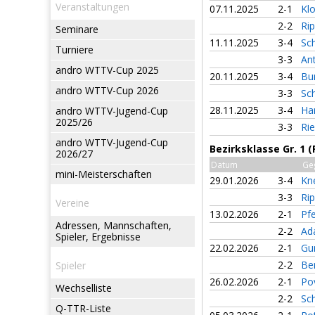
Veranstaltungen
07.11.2025
2-1
Kl
2-2
Ri
Seminare
11.11.2025
3-4
Sc
Turniere
3-3
An
andro WTTV-Cup 2025
20.11.2025
3-4
Bu
andro WTTV-Cup 2026
3-3
Sc
28.11.2025
3-4
Ha
andro WTTV-Jugend-Cup
2025/26
3-3
Rie
andro WTTV-Jugend-Cup
Bezirksklasse Gr. 1 
2026/27
Datum
Ge
mini-Meisterschaften
29.01.2026
3-4
Kne
3-3
Ri
Vereine
13.02.2026
2-1
Pfe
Adressen, Mannschaften,
2-2
Ad
Spieler, Ergebnisse
22.02.2026
2-1
Gu
2-2
Be
Spieler
26.02.2026
2-1
Po
Wechselliste
2-2
Sc
Q-TTR-Liste