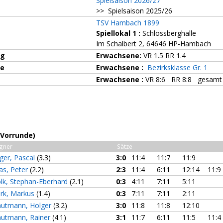
Spielsaison 2026/27
>> Spielsaison 2025/26
TSV Hambach 1899
Spiellokal 1
:
Schlossberghalle
Im Schalbert 2, 64646 HP-Hambach
ng
Erwachsene:
VR 1.5 RR 1.4
ze
Erwachsene :
Bezirksklasse Gr. 1
Erwachsene :
VR 8:6 RR 8:8 gesamt 
(Vorrunde)
gner
Sätze
ager, Pascal
(3.3)
3:0
11:4
11:7
11:9
as, Peter
(2.2)
2:3
11:4
6:11
12:14
11:9
lk, Stephan-Eberhard
(2.1)
0:3
4:11
7:11
5:11
ark, Markus
(1.4)
0:3
7:11
7:11
2:11
autmann, Holger
(3.2)
3:0
11:8
11:8
12:10
autmann, Rainer
(4.1)
3:1
11:7
6:11
11:5
11:4