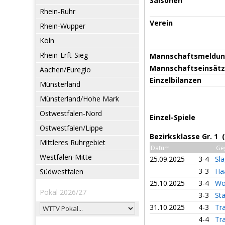
Saisonen
Rhein-Ruhr
Verein
Rhein-Wupper
Köln
Rhein-Erft-Sieg
Mannschaftsmeldu
Mannschaftseinsät
Aachen/Euregio
Einzelbilanzen
Münsterland
Münsterland/Hohe Mark
Ostwestfalen-Nord
Einzel-Spiele
Ostwestfalen/Lippe
Bezirksklasse Gr. 1 
Mittleres Ruhrgebiet
Datum
Ge
Westfalen-Mitte
25.09.2025
3-4
Sl
3-3
Ha
Südwestfalen
25.10.2025
3-4
Wo
Pokal 2026/27
3-3
St
31.10.2025
4-3
Tr
4-4
Tr