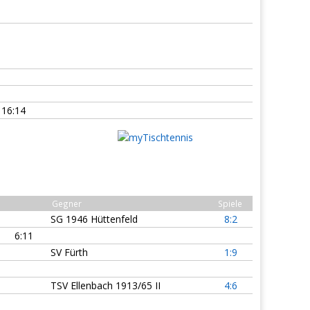
16:14
Gegner
Spiele
SG 1946 Hüttenfeld
8:2
6:11
SV Fürth
1:9
TSV Ellenbach 1913/65 II
4:6