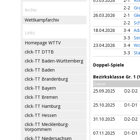
05.03.2026
2-1
Ro
2-2
Gr
Archiv
26.03.2026
2-1
Gli
Wettkampfarchiv
2-2
Sc
18.04.2026
3-4
Ad
Links
3-3
Sei
Homepage WTTV
23.04.2026
3-4
Wo
click-TT DTTB
3-3
St
click-TT Baden-Württemberg
Doppel-Spiele
click-TT Baden
Bezirksklasse Gr. 1 
click-TT Brandenburg
Datum
click-TT Bayern
25.09.2025
D2-D2
click-TT Bremen
25.10.2025
D1-D1
click-TT Hamburg
click-TT Hessen
31.10.2025
D2-D2
click-TT Mecklenburg-
Vorpommern
07.11.2025
D1-D1
click-TT Niedersachsen