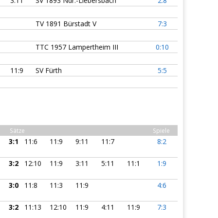
3:11
SV 1893 Ndr.-Liebersbach
2:8
TV 1891 Bürstadt V
7:3
TTC 1957 Lampertheim III
0:10
11:9
SV Fürth
5:5
Sätze
Spiele
3:1
11:6
11:9
9:11
11:7
8:2
3:2
12:10
11:9
3:11
5:11
11:1
1:9
3:0
11:8
11:3
11:9
4:6
3:2
11:13
12:10
11:9
4:11
11:9
7:3