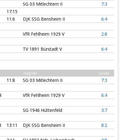
SG 03 Mitlechtern II
7:3
17:15
11:6
DJK SSG Bensheim II
6:4
VfR Fehlheim 1929 V
2:8
TV 1891 Bürstadt V
6:4
Gegner
Spiele
11:8
SG 03 Mitlechtern II
7:3
4
VfR Fehlheim 1929 V
6:4
SG 1946 Hüttenfeld
3:7
3
13:11
DJK SSG Bensheim II
8:2