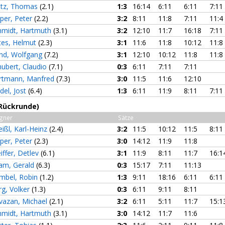
otz, Thomas
(2.1)
1:3
16:14
6:11
6:11
7:11
pper, Peter
(2.2)
3:2
8:11
11:8
7:11
11:4
hmidt, Hartmuth
(3.1)
3:2
12:10
11:7
16:18
7:11
tes, Helmut
(2.3)
3:1
11:6
11:8
10:12
11:8
nd, Wolfgang
(7.2)
3:1
12:10
10:12
11:8
11:8
hubert, Claudio
(7.1)
0:3
6:11
7:11
7:11
rtmann, Manfred
(7.3)
3:0
11:5
11:6
12:10
del, Jost
(6.4)
1:3
6:11
11:9
8:11
7:11
(Rückrunde)
gner
Sätze
ißl, Karl-Heinz
(2.4)
3:2
11:5
10:12
11:5
8:11
pper, Peter
(2.3)
3:0
14:12
11:9
11:8
iffer, Detlev
(6.1)
3:1
11:9
8:11
11:7
16:1
am, Gerald
(6.3)
0:3
15:17
7:11
11:13
mbel, Robin
(1.2)
1:3
9:11
18:16
6:11
6:11
rg, Volker
(1.3)
0:3
6:11
9:11
8:11
vazan, Michael
(2.1)
3:2
6:11
5:11
11:7
15:1
hmidt, Hartmuth
(3.1)
3:0
14:12
11:7
11:6