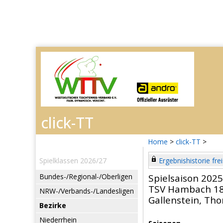
Home
>
click-TT
>
Spielklassen 2026/27
Ergebnishistorie frei
Bundes-/Regional-/Oberligen
Spielsaison 202
TSV Hambach 1
NRW-/Verbands-/Landesligen
Gallenstein, Th
Bezirke
Niederrhein