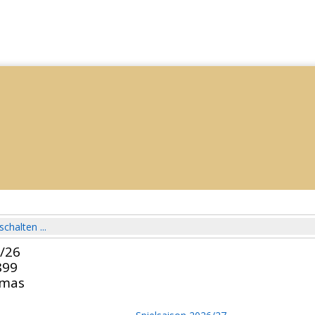
schalten ...
5/26
899
omas