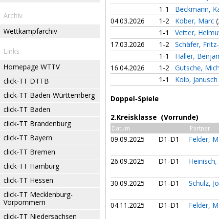
1-1
Beckmann, Ka
Archiv
04.03.2026
1-2
Kober, Marc
(
Wettkampfarchiv
1-1
Vetter, Helm
17.03.2026
1-2
Schäfer, Fritz
Links
1-1
Haller, Benj
Homepage WTTV
16.04.2026
1-2
Gutsche, Mic
1-1
Kolb, Janusc
click-TT DTTB
click-TT Baden-Württemberg
Doppel-Spiele
click-TT Baden
2.Kreisklasse (Vorrunde)
click-TT Brandenburg
Datum
Partner
click-TT Bayern
09.09.2025
D1-D1
Felder, 
click-TT Bremen
26.09.2025
D1-D1
Heinisch,
click-TT Hamburg
click-TT Hessen
30.09.2025
D1-D1
Schulz, 
click-TT Mecklenburg-
Vorpommern
04.11.2025
D1-D1
Felder, 
click-TT Niedersachsen