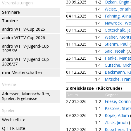
30.09.2025
1-2
Özkan, Engin
Veranstaltungen
1-1
Weise, Jonat
Seminare
04.11.2025
1-2
Fahning, Alin
Turniere
1-1
Nawrocki, Wo
andro WTTV-Cup 2025
08.11.2025
1-2
Gottschalk, J
1-1
Weber, Morit
andro WTTV-Cup 2026
11.11.2025
1-2
Stiehm, Paul
andro WTTV-Jugend-Cup
2025/26
1-1
Said, Noah
(7
25.11.2025
1-2
Henke, Marie
andro WTTV-Jugend-Cup
2026/27
1-1
Gutsche, Mic
01.12.2025
1-2
Beckmann, Ka
mini-Meisterschaften
1-1
Mitsche, Fra
Vereine
2.Kreisklasse (Rückrunde)
Adressen, Mannschaften,
Datum
Gegner
Spieler, Ergebnisse
27.01.2026
1-2
Friese, Corin
1-1
Pastore, Ste
Spieler
09.02.2026
1-2
Kojak, Adam
Wechselliste
1-1
Zbick, Jimoh
(
Q-TTR-Liste
17.02.2026
1-2
Kutschera, 