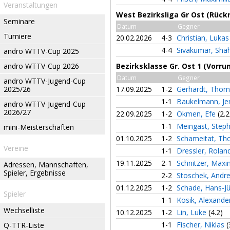
Veranstaltungen
West Bezirksliga Gr Ost (Rück
Seminare
Datum
Gegner
Turniere
20.02.2026
4-3
Christian, Luka
4-4
Sivakumar, Sha
andro WTTV-Cup 2025
andro WTTV-Cup 2026
Bezirksklasse Gr. Ost 1 (Vorru
Datum
Gegner
andro WTTV-Jugend-Cup
2025/26
17.09.2025
1-2
Gerhardt, Tho
1-1
Baukelmann, J
andro WTTV-Jugend-Cup
2026/27
22.09.2025
1-2
Ökmen, Efe
(2.2
1-1
Meingast, Step
mini-Meisterschaften
01.10.2025
1-2
Schameitat, T
Vereine
1-1
Dressler, Rola
19.11.2025
2-1
Schnitzer, Maxi
Adressen, Mannschaften,
Spieler, Ergebnisse
2-2
Stoschek, Andr
01.12.2025
1-2
Schade, Hans-J
Spieler
1-1
Kosik, Alexand
Wechselliste
10.12.2025
1-2
Lin, Luke
(4.2)
1-1
Fischer, Niklas
(
Q-TTR-Liste