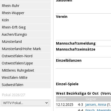
Saisonen
Rhein-Ruhr
Rhein-Wupper
Verein
Köln
Rhein-Erft-Sieg
Aachen/Euregio
Münsterland
Mannschaftsmeldung
Münsterland/Hohe Mark
Mannschaftseinsätze
Ostwestfalen-Nord
Einzelbilanzen
Ostwestfalen/Lippe
Mittleres Ruhrgebiet
Westfalen-Mitte
Einzel-Spiele
Südwestfalen
West Bezirksliga Gr Ost (Vorr
Pokal 2026/27
Datum
Gegner
12.12.2025
4-3
Jansen, Anna
(1
4-4
Frisch, Maximil