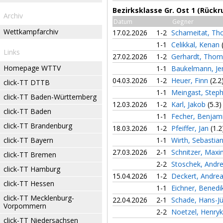
Bezirksklasse Gr. Ost 1 (Rückr
Archiv
Datum
Gegner
Wettkampfarchiv
17.02.2026
1-2
Schameitat, T
1-1
Celikkal, Kenan
Links
27.02.2026
1-2
Gerhardt, Tho
Homepage WTTV
1-1
Baukelmann, J
04.03.2026
1-2
Heuer, Finn
(2.2
click-TT DTTB
1-1
Meingast, Step
click-TT Baden-Württemberg
12.03.2026
1-2
Karl, Jakob
(5.3)
click-TT Baden
1-1
Fecher, Benjam
click-TT Brandenburg
18.03.2026
1-2
Pfeiffer, Jan
(1.2
click-TT Bayern
1-1
Wirth, Sebastia
27.03.2026
2-1
Schnitzer, Maxi
click-TT Bremen
2-2
Stoschek, Andr
click-TT Hamburg
15.04.2026
1-2
Deckert, Andre
click-TT Hessen
1-1
Eichner, Benedi
click-TT Mecklenburg-
22.04.2026
2-1
Schade, Hans-J
Vorpommern
2-2
Noetzel, Henry
click-TT Niedersachsen