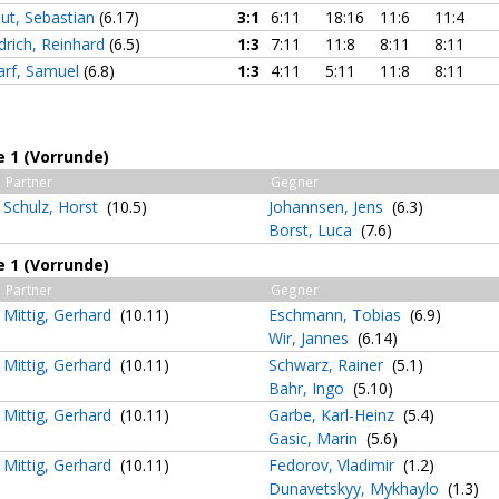
dut, Sebastian
(6.17)
3:1
6:11
18:16
11:6
11:4
edrich, Reinhard
(6.5)
1:3
7:11
11:8
8:11
8:11
arf, Samuel
(6.8)
1:3
4:11
5:11
11:8
8:11
e 1 (Vorrunde)
Partner
Gegner
Schulz, Horst
(10.5)
Johannsen, Jens
(6.3)
Borst, Luca
(7.6)
e 1 (Vorrunde)
Partner
Gegner
Mittig, Gerhard
(10.11)
Eschmann, Tobias
(6.9)
Wir, Jannes
(6.14)
Mittig, Gerhard
(10.11)
Schwarz, Rainer
(5.1)
Bahr, Ingo
(5.10)
Mittig, Gerhard
(10.11)
Garbe, Karl-Heinz
(5.4)
Gasic, Marin
(5.6)
Mittig, Gerhard
(10.11)
Fedorov, Vladimir
(1.2)
Dunavetskyy, Mykhaylo
(1.3)