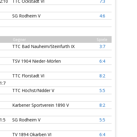
2:10
TTC Ockstadt VI
7:3
SG Rodheim V
4:6
Gegner
Spiele
TTC Bad Nauheim/Steinfurth IX
3:7
TSV 1904 Nieder-Mörlen
6:4
TTC Florstadt VI
8:2
1:7
TTC Höchst/Nidder V
5:5
Karbener Sportverein 1890 V
8:2
1:5
SG Rodheim V
5:5
TV 1894 Okarben VI
6:4