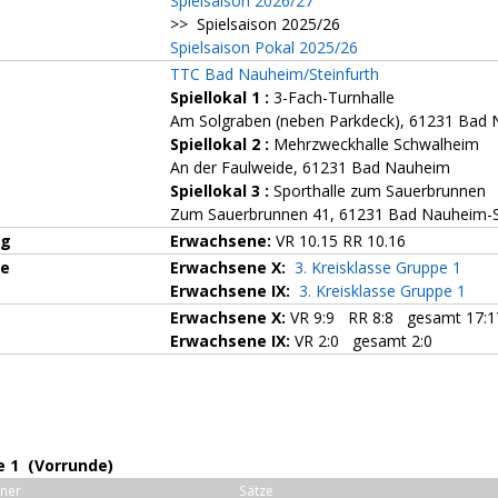
Spielsaison 2026/27
>> Spielsaison 2025/26
Spielsaison Pokal 2025/26
TTC Bad Nauheim/Steinfurth
Spiellokal 1
:
3-Fach-Turnhalle
Am Solgraben (neben Parkdeck), 61231 Bad
Spiellokal 2
:
Mehrzweckhalle Schwalheim
An der Faulweide, 61231 Bad Nauheim
Spiellokal 3
:
Sporthalle zum Sauerbrunnen
Zum Sauerbrunnen 41, 61231 Bad Nauheim-S
ng
Erwachsene:
VR 10.15 RR 10.16
ze
Erwachsene X:
3. Kreisklasse Gruppe 1
Erwachsene IX:
3. Kreisklasse Gruppe 1
Erwachsene X:
VR 9:9 RR 8:8 gesamt 17:1
Erwachsene IX:
VR 2:0 gesamt 2:0
e 1 (Vorrunde)
ner
Sätze