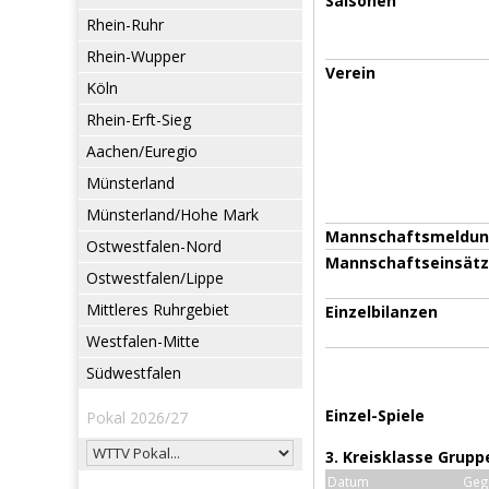
Saisonen
Rhein-Ruhr
Rhein-Wupper
Verein
Köln
Rhein-Erft-Sieg
Aachen/Euregio
Münsterland
Münsterland/Hohe Mark
Mannschaftsmeldu
Ostwestfalen-Nord
Mannschaftseinsät
Ostwestfalen/Lippe
Mittleres Ruhrgebiet
Einzelbilanzen
Westfalen-Mitte
Südwestfalen
Einzel-Spiele
Pokal 2026/27
3. Kreisklasse Grupp
Datum
Geg