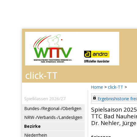
Home
>
click-TT
>
Spielklassen 2026/27
Ergebnishistorie frei
Bundes-/Regional-/Oberligen
Spielsaison 202
TTC Bad Nauhei
NRW-/Verbands-/Landesligen
Dr. Nehler, Jürg
Bezirke
Niederrhein