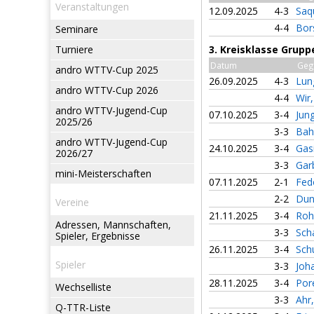
Veranstaltungen
12.09.2025
4-3
Saq
4-4
Bor
Seminare
Turniere
3. Kreisklasse Grupp
Datum
Geg
andro WTTV-Cup 2025
26.09.2025
4-3
Lun
andro WTTV-Cup 2026
4-4
Wir
andro WTTV-Jugend-Cup
07.10.2025
3-4
Jun
2025/26
3-3
Bah
andro WTTV-Jugend-Cup
24.10.2025
3-4
Gas
2026/27
3-3
Gar
mini-Meisterschaften
07.11.2025
2-1
Fed
2-2
Dun
Vereine
21.11.2025
3-4
Roh
Adressen, Mannschaften,
3-3
Sch
Spieler, Ergebnisse
26.11.2025
3-4
Sch
Spieler
3-3
Joh
28.11.2025
3-4
Por
Wechselliste
3-3
Ahr
Q-TTR-Liste