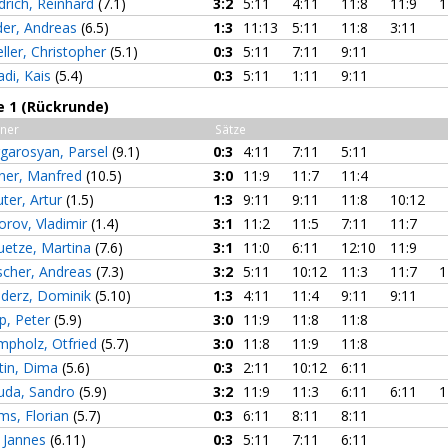
edrich, Reinhard
(7.1)
3:2
5:11
4:11
11:8
11:9
1
der, Andreas
(6.5)
1:3
11:13
5:11
11:8
3:11
ller, Christopher
(5.1)
0:3
5:11
7:11
9:11
adi, Kais
(5.4)
0:3
5:11
1:11
9:11
e 1 (Rückrunde)
ner
Sätze
garosyan, Parsel
(9.1)
0:3
4:11
7:11
5:11
iner, Manfred
(10.5)
3:0
11:9
11:7
11:4
uter, Artur
(1.5)
1:3
9:11
9:11
11:8
10:12
orov, Vladimir
(1.4)
3:1
11:2
11:5
7:11
11:7
uetze, Martina
(7.6)
3:1
11:0
6:11
12:10
11:9
ischer, Andreas
(7.3)
3:2
5:11
10:12
11:3
11:7
1
derz, Dominik
(5.10)
1:3
4:11
11:4
9:11
9:11
p, Peter
(5.9)
3:0
11:9
11:8
11:8
mpholz, Otfried
(5.7)
3:0
11:8
11:9
11:8
tin, Dima
(5.6)
0:3
2:11
10:12
6:11
uda, Sandro
(5.9)
3:2
11:9
11:3
6:11
6:11
1
ms, Florian
(5.7)
0:3
6:11
8:11
8:11
, Jannes
(6.11)
0:3
5:11
7:11
6:11