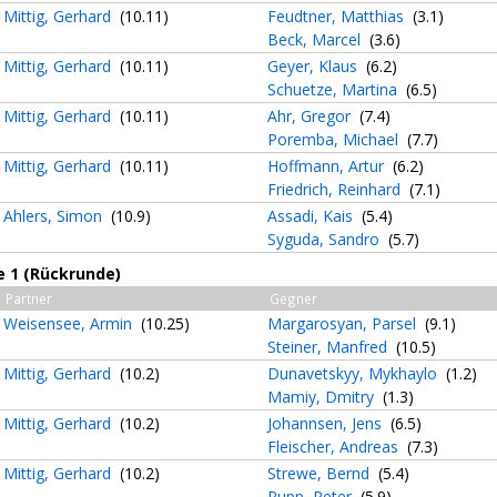
Mittig, Gerhard
(10.11)
Feudtner, Matthias
(3.1)
Beck, Marcel
(3.6)
Mittig, Gerhard
(10.11)
Geyer, Klaus
(6.2)
Schuetze, Martina
(6.5)
Mittig, Gerhard
(10.11)
Ahr, Gregor
(7.4)
Poremba, Michael
(7.7)
Mittig, Gerhard
(10.11)
Hoffmann, Artur
(6.2)
Friedrich, Reinhard
(7.1)
Ahlers, Simon
(10.9)
Assadi, Kais
(5.4)
Syguda, Sandro
(5.7)
e 1 (Rückrunde)
Partner
Gegner
Weisensee, Armin
(10.25)
Margarosyan, Parsel
(9.1)
Steiner, Manfred
(10.5)
Mittig, Gerhard
(10.2)
Dunavetskyy, Mykhaylo
(1.2)
Mamiy, Dmitry
(1.3)
Mittig, Gerhard
(10.2)
Johannsen, Jens
(6.5)
Fleischer, Andreas
(7.3)
Mittig, Gerhard
(10.2)
Strewe, Bernd
(5.4)
Rupp, Peter
(5.9)