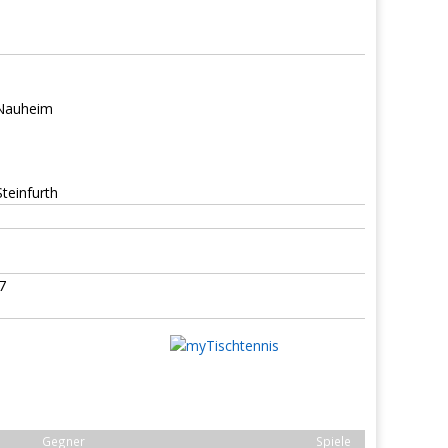
 Nauheim
teinfurth
7
Gegner
Spiele