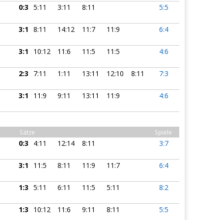
0:3
5:11
3:11
8:11
5:5
3:1
8:11
14:12
11:7
11:9
6:4
3:1
10:12
11:6
11:5
11:5
4:6
2:3
7:11
1:11
13:11
12:10
8:11
7:3
3:1
11:9
9:11
13:11
11:9
4:6
Sätze
Spiele
0:3
4:11
12:14
8:11
3:7
3:1
11:5
8:11
11:9
11:7
6:4
1:3
5:11
6:11
11:5
5:11
8:2
1:3
10:12
11:6
9:11
8:11
5:5