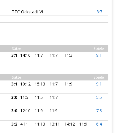
TTC Ockstadt VI
3:7
Sätze
Spiele
3:1
14:16
11:7
11:7
11:3
9:1
Sätze
Spiele
3:1
10:12
15:13
11:7
11:9
9:1
3:0
11:5
11:5
11:7
5:5
3:0
12:10
11:9
11:9
7:3
3:2
4:11
11:13
13:11
14:12
11:9
6:4