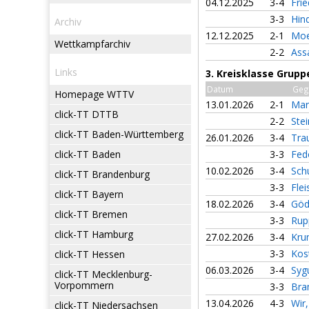
04.12.2025
3-4
Fri
3-3
Hin
Archiv
12.12.2025
2-1
Moe
Wettkampfarchiv
2-2
Ass
Links
3. Kreisklasse Grupp
Datum
Geg
Homepage WTTV
13.01.2026
2-1
Mar
click-TT DTTB
2-2
Ste
click-TT Baden-Württemberg
26.01.2026
3-4
Tra
click-TT Baden
3-3
Fed
10.02.2026
3-4
Sch
click-TT Brandenburg
3-3
Fle
click-TT Bayern
18.02.2026
3-4
Göd
click-TT Bremen
3-3
Rup
click-TT Hamburg
27.02.2026
3-4
Kru
3-3
Kos
click-TT Hessen
06.03.2026
3-4
Syg
click-TT Mecklenburg-
Vorpommern
3-3
Bra
13.04.2026
4-3
Wir
click-TT Niedersachsen