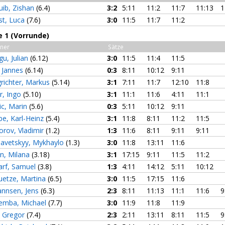
uib, Zishan
(6.4)
3:2
5:11
11:2
11:7
11:13
1
st, Luca
(7.6)
3:0
11:5
11:7
11:2
e 1 (Vorrunde)
ner
Sätze
gu, Julian
(6.12)
3:0
11:5
11:4
11:5
, Jannes
(6.14)
0:3
8:11
10:12
9:11
grichter, Markus
(5.14)
3:1
7:11
11:7
12:10
11:8
r, Ingo
(5.10)
3:1
11:1
11:6
4:11
11:1
ic, Marin
(5.6)
0:3
5:11
10:12
9:11
be, Karl-Heinz
(5.4)
3:1
11:8
8:11
11:2
11:5
orov, Vladimir
(1.2)
1:3
11:6
8:11
9:11
9:11
avetskyy, Mykhaylo
(1.3)
3:0
11:8
13:11
11:6
n, Milana
(3.18)
3:1
17:15
9:11
11:5
11:2
arf, Samuel
(3.8)
1:3
4:11
14:12
5:11
10:12
uetze, Martina
(6.5)
3:0
11:5
17:15
11:6
annsen, Jens
(6.3)
2:3
8:11
11:13
11:1
11:6
9
emba, Michael
(7.7)
3:0
11:9
11:8
11:9
, Gregor
(7.4)
2:3
2:11
13:11
8:11
11:5
9