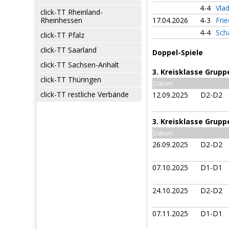
4-4
Vla
click-TT Rheinland-
Rheinhessen
17.04.2026
4-3
Fri
4-4
Sch
click-TT Pfalz
click-TT Saarland
Doppel-Spiele
click-TT Sachsen-Anhalt
3. Kreisklasse Grupp
click-TT Thüringen
Datum
click-TT restliche Verbände
12.09.2025
D2-D2
3. Kreisklasse Grupp
Datum
26.09.2025
D2-D2
07.10.2025
D1-D1
24.10.2025
D2-D2
07.11.2025
D1-D1