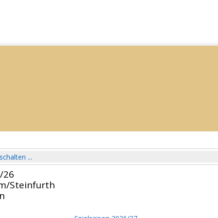
schalten ...
5/26
m/Steinfurth
en