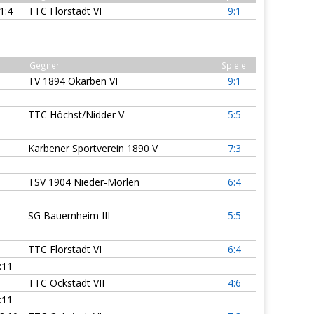
1:4
TTC Florstadt VI
9:1
Gegner
Spiele
TV 1894 Okarben VI
9:1
TTC Höchst/Nidder V
5:5
Karbener Sportverein 1890 V
7:3
TSV 1904 Nieder-Mörlen
6:4
SG Bauernheim III
5:5
TTC Florstadt VI
6:4
:11
TTC Ockstadt VII
4:6
:11