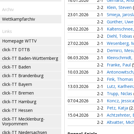
16.01.2026
2-1
Gerhardt, An
2-2
Klein, Steven
Archiv
23.01.2026
2-1
Smieja, Jaros
Wettkampfarchiv
2-2
Günther, Uw
09.02.2026
2-1
Kaltenschnee
Links
2-2
Diehl, Tobias
Homepage WTTV
27.02.2026
2-1
Wesenberg, 
click-TT DTTB
2-2
Demirci, Mes
06.03.2026
2-1
Kleinschmidt, 
click-TT Baden-Württemberg
2-2
Franke, Paul
(
click-TT Baden
10.03.2026
2-1
Antonowitsch,
click-TT Brandenburg
2-2
Fink, Thoma
click-TT Bayern
13.03.2026
2-1
Lutz, Karlhei
click-TT Bremen
2-2
Trupp, Niclas
07.04.2026
2-1
Koncz, Jessic
click-TT Hamburg
2-2
Petz, Katja
(2
click-TT Hessen
15.04.2026
2-1
Achtzehnter,
click-TT Mecklenburg-
2-2
Altvatter, Mic
Vorpommern
click-TT Niedersachsen
Doppel-Spiele