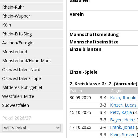
Saisonen
Rhein-Ruhr
Verein
Rhein-Wupper
Köln
Rhein-Erft-Sieg
Mannschaftsmeldung
Mannschaftseinsätze
Aachen/Euregio
Einzelbilanzen
Münsterland
Münsterland/Hohe Mark
Ostwestfalen-Nord
Einzel-Spiele
Ostwestfalen/Lippe
2. Kreisklasse Gr. 2 (Vorrunde)
Mittleres Ruhrgebiet
Datum
Gegner
Westfalen-Mitte
30.09.2025
3-4
Koch, Ronald
3-3
Kinzer, Lucas
Südwestfalen
15.10.2025
3-4
Petz, Katja
(3
Pokal 2026/27
3-3
Bayer, Heinz
17.10.2025
3-4
Frank, Jonas
(
3-3
Klein, Steven