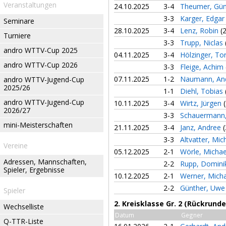
Veranstaltungen
24.10.2025
3-4
Theumer, Gü
3-3
Karger, Edga
Seminare
28.10.2025
3-4
Lenz, Robin
(
Turniere
3-3
Trupp, Niclas
andro WTTV-Cup 2025
04.11.2025
3-4
Hölzinger, T
andro WTTV-Cup 2026
3-3
Fleige, Achim
07.11.2025
1-2
Naumann, An
andro WTTV-Jugend-Cup
2025/26
1-1
Diehl, Tobias
andro WTTV-Jugend-Cup
10.11.2025
3-4
Wirtz, Jürgen
2026/27
3-3
Schauermann,
mini-Meisterschaften
21.11.2025
3-4
Janz, Andree
(
3-3
Altvatter, Mic
Vereine
05.12.2025
2-1
Wörle, Micha
Adressen, Mannschaften,
2-2
Rupp, Domin
Spieler, Ergebnisse
10.12.2025
2-1
Werner, Mich
2-2
Günther, Uw
Spieler
2. Kreisklasse Gr. 2 (Rückrunde
Wechselliste
Datum
Gegner
Q-TTR-Liste