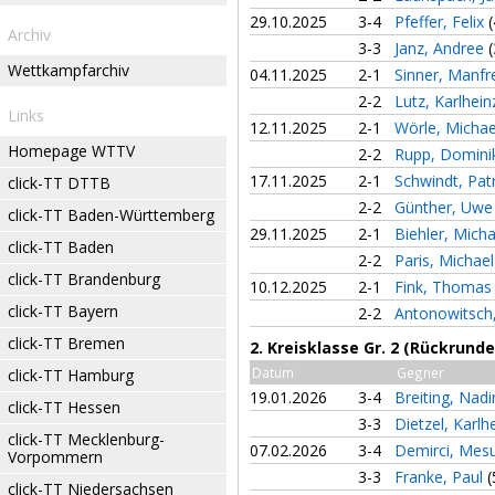
29.10.2025
3-4
Pfeffer, Felix
(
Archiv
3-3
Janz, Andree
(
Wettkampfarchiv
04.11.2025
2-1
Sinner, Manf
2-2
Lutz, Karlhei
Links
12.11.2025
2-1
Wörle, Micha
Homepage WTTV
2-2
Rupp, Domin
17.11.2025
2-1
Schwindt, Pat
click-TT DTTB
2-2
Günther, Uw
click-TT Baden-Württemberg
29.11.2025
2-1
Biehler, Mich
click-TT Baden
2-2
Paris, Michae
click-TT Brandenburg
10.12.2025
2-1
Fink, Thoma
click-TT Bayern
2-2
Antonowitsch,
click-TT Bremen
2. Kreisklasse Gr. 2 (Rückrunde
Datum
Gegner
click-TT Hamburg
19.01.2026
3-4
Breiting, Nad
click-TT Hessen
3-3
Dietzel, Karlh
click-TT Mecklenburg-
07.02.2026
3-4
Demirci, Mes
Vorpommern
3-3
Franke, Paul
(
click-TT Niedersachsen