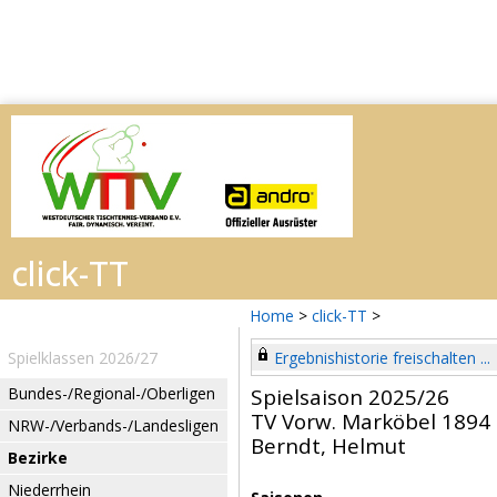
Home
>
click-TT
>
Spielklassen 2026/27
Ergebnishistorie freischalten ...
Bundes-/Regional-/Oberligen
Spielsaison 2025/26
TV Vorw. Marköbel 1894
NRW-/Verbands-/Landesligen
Berndt, Helmut
Bezirke
Niederrhein