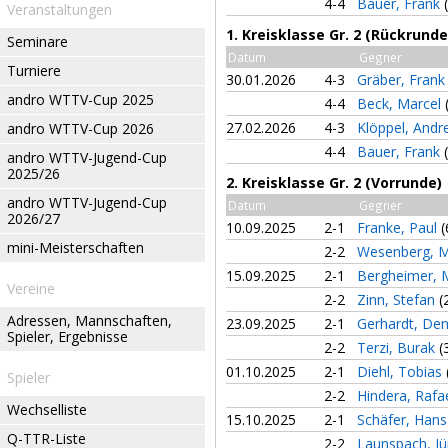
4-4
Bauer, Frank
Veranstaltungen
1. Kreisklasse Gr. 2 (Rückrunde
Seminare
Datum
Gegner
Turniere
30.01.2026
4-3
Gräber, Fran
andro WTTV-Cup 2025
4-4
Beck, Marcel
27.02.2026
4-3
Klöppel, And
andro WTTV-Cup 2026
4-4
Bauer, Frank
andro WTTV-Jugend-Cup
2025/26
2. Kreisklasse Gr. 2 (Vorrunde)
andro WTTV-Jugend-Cup
Datum
Gegner
2026/27
10.09.2025
2-1
Franke, Paul
(
mini-Meisterschaften
2-2
Wesenberg, 
15.09.2025
2-1
Bergheimer, 
Vereine
2-2
Zinn, Stefan
(
Adressen, Mannschaften,
23.09.2025
2-1
Gerhardt, De
Spieler, Ergebnisse
2-2
Terzi, Burak
(
01.10.2025
2-1
Diehl, Tobias
Spieler
2-2
Hindera, Rafa
Wechselliste
15.10.2025
2-1
Schäfer, Han
Q-TTR-Liste
2-2
Launspach, J