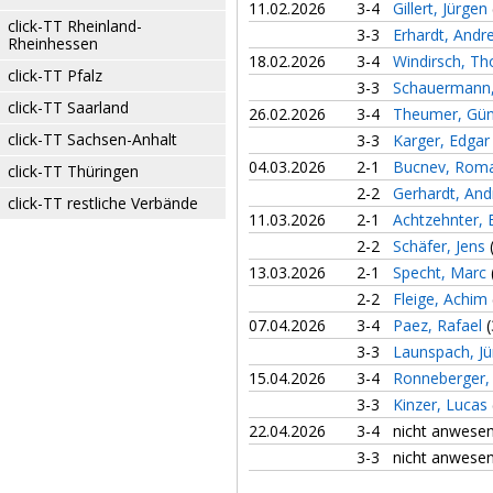
11.02.2026
3-4
Gillert, Jürgen
click-TT Rheinland-
3-3
Erhardt, Andr
Rheinhessen
18.02.2026
3-4
Windirsch, T
click-TT Pfalz
3-3
Schauermann,
click-TT Saarland
26.02.2026
3-4
Theumer, Gü
click-TT Sachsen-Anhalt
3-3
Karger, Edga
04.03.2026
2-1
Bucnev, Rom
click-TT Thüringen
2-2
Gerhardt, An
click-TT restliche Verbände
11.03.2026
2-1
Achtzehnter,
2-2
Schäfer, Jens
13.03.2026
2-1
Specht, Marc
2-2
Fleige, Achim
07.04.2026
3-4
Paez, Rafael
(
3-3
Launspach, J
15.04.2026
3-4
Ronneberger,
3-3
Kinzer, Lucas
22.04.2026
3-4
nicht anwese
3-3
nicht anwese