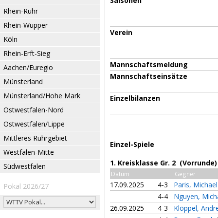
Saisonen
Rhein-Ruhr
Rhein-Wupper
Verein
Köln
Rhein-Erft-Sieg
Mannschaftsmeldung
Aachen/Euregio
Mannschaftseinsätze
Münsterland
Münsterland/Hohe Mark
Einzelbilanzen
Ostwestfalen-Nord
Ostwestfalen/Lippe
Mittleres Ruhrgebiet
Einzel-Spiele
Westfalen-Mitte
1. Kreisklasse Gr. 2 (Vorrunde)
Südwestfalen
Datum
Gegner
17.09.2025
4-3
Paris, Michae
Pokal 2026/27
4-4
Nguyen, Mich
26.09.2025
4-3
Klöppel, And