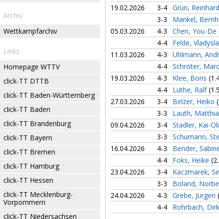
19.02.2026
3-4
Grün, Reinhar
Archiv
3-3
Mankel, Bern
Wettkampfarchiv
05.03.2026
4-3
Chen, You-De
4-4
Felde, Vladysl
Links
11.03.2026
4-3
Uhlmann, And
4-4
Schröter, Mar
Homepage WTTV
19.03.2026
4-3
Klee, Boris
(1.
click-TT DTTB
4-4
Luthe, Ralf
(1.
click-TT Baden-Württemberg
27.03.2026
3-4
Belzer, Heiko
click-TT Baden
3-3
Lauth, Matthi
click-TT Brandenburg
09.04.2026
3-4
Stadler, Kai-Ol
3-3
Schumann, St
click-TT Bayern
16.04.2026
4-3
Bender, Sabin
click-TT Bremen
4-4
Foks, Heike
(2
click-TT Hamburg
23.04.2026
3-4
Kaczmarek, Si
click-TT Hessen
3-3
Boland, Norbe
click-TT Mecklenburg-
24.04.2026
4-3
Grebe, Jürgen
Vorpommern
4-4
Rohrbach, Dir
click-TT Niedersachsen