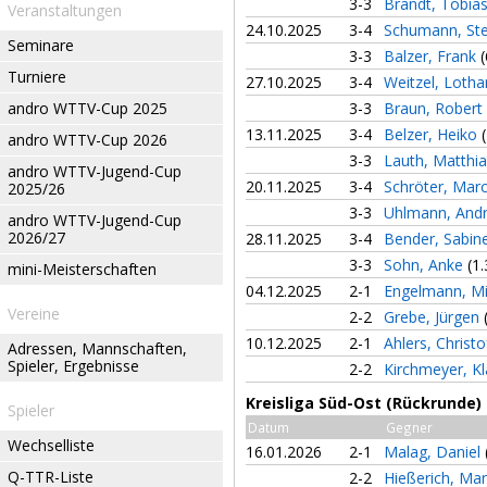
3-3
Brandt, Tobia
Veranstaltungen
24.10.2025
3-4
Schumann, St
Seminare
3-3
Balzer, Frank
(
Turniere
27.10.2025
3-4
Weitzel, Loth
andro WTTV-Cup 2025
3-3
Braun, Robert
13.11.2025
3-4
Belzer, Heiko
andro WTTV-Cup 2026
3-3
Lauth, Matthi
andro WTTV-Jugend-Cup
20.11.2025
3-4
Schröter, Mar
2025/26
3-3
Uhlmann, And
andro WTTV-Jugend-Cup
2026/27
28.11.2025
3-4
Bender, Sabin
3-3
Sohn, Anke
(1.
mini-Meisterschaften
04.12.2025
2-1
Engelmann, M
Vereine
2-2
Grebe, Jürgen
10.12.2025
2-1
Ahlers, Christ
Adressen, Mannschaften,
Spieler, Ergebnisse
2-2
Kirchmeyer, K
Kreisliga Süd-Ost (Rückrunde)
Spieler
Datum
Gegner
Wechselliste
16.01.2026
2-1
Malag, Daniel
Q-TTR-Liste
2-2
Hießerich, Ma