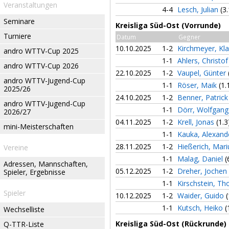
Veranstaltungen
4-4
Lesch, Julian
(3.
Seminare
Kreisliga Süd-Ost (Vorrunde)
Turniere
Datum
Gegner
10.10.2025
1-2
Kirchmeyer, Kl
andro WTTV-Cup 2025
1-1
Ahlers, Christo
andro WTTV-Cup 2026
22.10.2025
1-2
Vaupel, Günter
andro WTTV-Jugend-Cup
1-1
Röser, Maik
(1.
2025/26
24.10.2025
1-2
Benner, Patric
andro WTTV-Jugend-Cup
1-1
Dörr, Wolfgan
2026/27
04.11.2025
1-2
Krell, Jonas
(1.3
mini-Meisterschaften
1-1
Kauka, Alexan
28.11.2025
1-2
Hießerich, Mar
Vereine
1-1
Malag, Daniel
(
Adressen, Mannschaften,
05.12.2025
1-2
Dreher, Jochen
Spieler, Ergebnisse
1-1
Kirschstein, T
Spieler
10.12.2025
1-2
Waider, Guido
(
1-1
Kutsch, Heiko
(
Wechselliste
Kreisliga Süd-Ost (Rückrunde)
Q-TTR-Liste