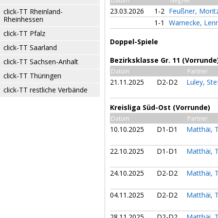
Datum
Gegner
23.03.2026
1-2
Feußner, Morit
click-TT Rheinland-
Rheinhessen
1-1
Warnecke, Len
click-TT Pfalz
Doppel-Spiele
click-TT Saarland
Bezirksklasse Gr. 11 (Vorrunde
click-TT Sachsen-Anhalt
Datum
Partner
click-TT Thüringen
21.11.2025
D2-D2
Luley, St
click-TT restliche Verbände
Kreisliga Süd-Ost (Vorrunde)
Datum
Partner
10.10.2025
D1-D1
Matthäi, 
22.10.2025
D1-D1
Matthäi, 
24.10.2025
D2-D2
Matthäi, 
04.11.2025
D2-D2
Matthäi, 
28.11.2025
D2-D2
Matthäi, 