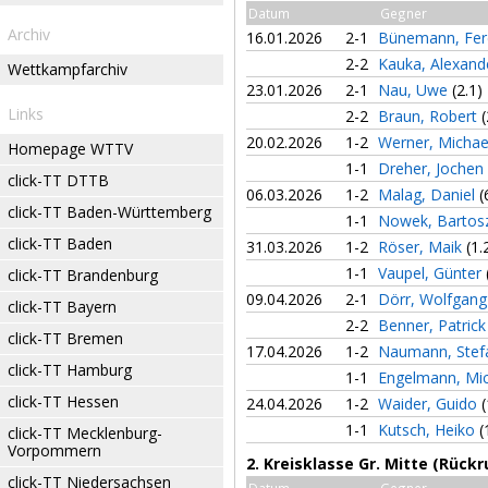
Datum
Gegner
Archiv
16.01.2026
2-1
Bünemann, Fer
2-2
Kauka, Alexan
Wettkampfarchiv
23.01.2026
2-1
Nau, Uwe
(2.1)
Links
2-2
Braun, Robert
(
20.02.2026
1-2
Werner, Micha
Homepage WTTV
1-1
Dreher, Jochen
click-TT DTTB
06.03.2026
1-2
Malag, Daniel
(
click-TT Baden-Württemberg
1-1
Nowek, Barto
click-TT Baden
31.03.2026
1-2
Röser, Maik
(1.
1-1
Vaupel, Günter
click-TT Brandenburg
09.04.2026
2-1
Dörr, Wolfgan
click-TT Bayern
2-2
Benner, Patric
click-TT Bremen
17.04.2026
1-2
Naumann, Ste
click-TT Hamburg
1-1
Engelmann, Mi
click-TT Hessen
24.04.2026
1-2
Waider, Guido
(
1-1
Kutsch, Heiko
(
click-TT Mecklenburg-
Vorpommern
2. Kreisklasse Gr. Mitte (Rück
click-TT Niedersachsen