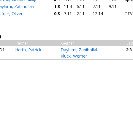
ayhimi, Zabihollah
1:3
11:4
6:11
7:11
9:11
fner, Oliver
0:3
7:11
2:11
12:14
TTV
)
Partner
Gegner
Sät
D1
Herth, Patrick
Dayhimi, Zabihollah
2:3
Kluck, Werner