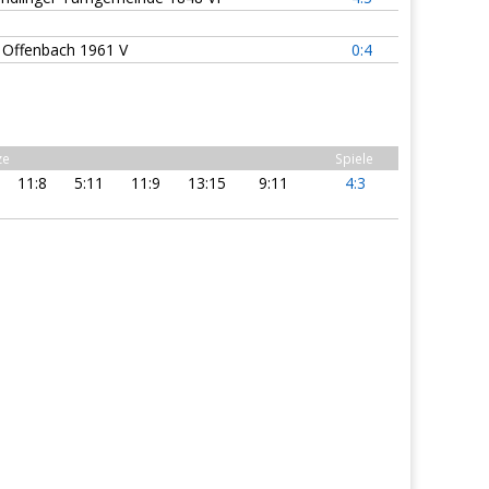
 Offenbach 1961 V
0:4
ze
Spiele
11:8
5:11
11:9
13:15
9:11
4:3