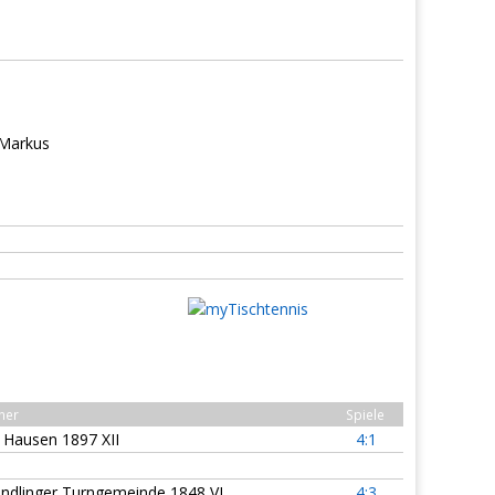
 Markus
ner
Spiele
 Hausen 1897 XII
4:1
ndlinger Turngemeinde 1848 VI
4:3