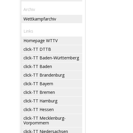
Archiv
Wettkampfarchiv
Links
Homepage WTTV
click-TT DTTB
click-TT Baden-Württemberg
click-TT Baden
click-TT Brandenburg
click-TT Bayern
click-TT Bremen
click-TT Hamburg
click-TT Hessen
click-TT Mecklenburg-
Vorpommern
click-TT Niedersachsen