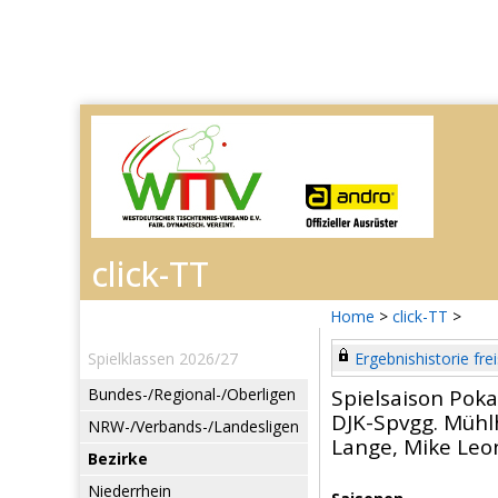
Home
>
click-TT
>
Spielklassen 2026/27
Ergebnishistorie frei
Bundes-/Regional-/Oberligen
Spielsaison Poka
DJK-Spvgg. Müh
NRW-/Verbands-/Landesligen
Lange, Mike Leo
Bezirke
Niederrhein