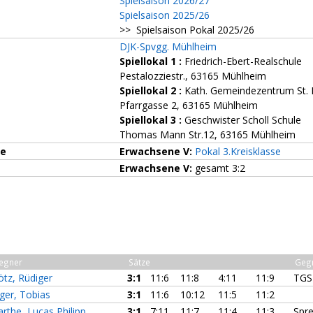
Spielsaison 2026/27
Spielsaison 2025/26
>> Spielsaison Pokal 2025/26
DJK-Spvgg. Mühlheim
Spiellokal 1
:
Friedrich-Ebert-Realschule
Pestalozziestr., 63165 Mühlheim
Spiellokal 2
:
Kath. Gemeindezentrum St.
Pfarrgasse 2, 63165 Mühlheim
Spiellokal 3
:
Geschwister Scholl Schule
Thomas Mann Str.12, 63165 Mühlheim
ze
Erwachsene V:
Pokal 3.Kreisklasse
Erwachsene V:
gesamt 3:2
egner
Sätze
Geg
ötz, Rüdiger
3:1
11:6
11:8
4:11
11:9
TGS
äger, Tobias
3:1
11:6
10:12
11:5
11:2
rthe, Lucas Philipp
3:1
7:11
11:7
11:4
11:3
Spre