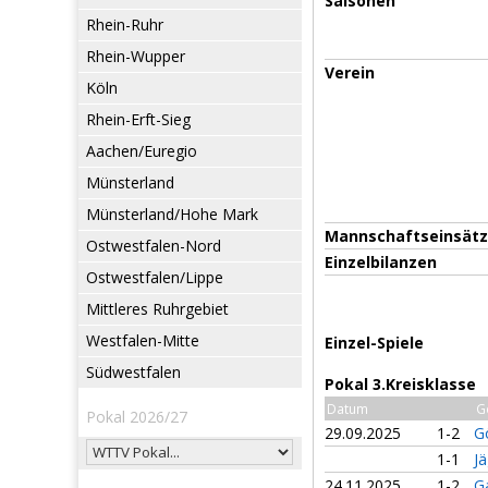
Saisonen
Rhein-Ruhr
Rhein-Wupper
Verein
Köln
Rhein-Erft-Sieg
Aachen/Euregio
Münsterland
Münsterland/Hohe Mark
Mannschaftseinsät
Ostwestfalen-Nord
Einzelbilanzen
Ostwestfalen/Lippe
Mittleres Ruhrgebiet
Westfalen-Mitte
Einzel-Spiele
Südwestfalen
Pokal 3.Kreisklasse
Datum
G
Pokal 2026/27
29.09.2025
1-2
G
1-1
J
24.11.2025
1-2
Ga