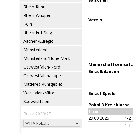
Saisonen
Rhein-Ruhr
Rhein-Wupper
Verein
Köln
Rhein-Erft-Sieg
Aachen/Euregio
Münsterland
Münsterland/Hohe Mark
Mannschaftseinsät
Ostwestfalen-Nord
Einzelbilanzen
Ostwestfalen/Lippe
Mittleres Ruhrgebiet
Westfalen-Mitte
Einzel-Spiele
Südwestfalen
Pokal 3.Kreisklasse
Datum
Pokal 2026/27
29.09.2025
1-2
1-1