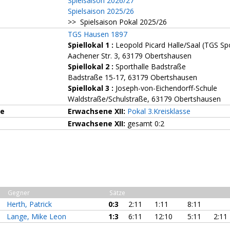
Spielsaison 2026/27
Spielsaison 2025/26
>> Spielsaison Pokal 2025/26
TGS Hausen 1897
Spiellokal 1
:
Leopold Picard Halle/Saal (TGS Sp
Aachener Str. 3, 63179 Obertshausen
Spiellokal 2
:
Sporthalle Badstraße
Badstraße 15-17, 63179 Obertshausen
Spiellokal 3
:
Joseph-von-Eichendorff-Schule
Waldstraße/Schulstraße, 63179 Obertshausen
ze
Erwachsene XII:
Pokal 3.Kreisklasse
Erwachsene XII:
gesamt 0:2
Gegner
Sätze
Herth, Patrick
0:3
2:11
1:11
8:11
Lange, Mike Leon
1:3
6:11
12:10
5:11
2:11