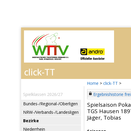
Home
>
click-TT
>
Spielklassen 2026/27
Ergebnishistorie frei
Bundes-/Regional-/Oberligen
Spielsaison Poka
TGS Hausen 189
NRW-/Verbands-/Landesligen
Jäger, Tobias
Bezirke
Niederrhein