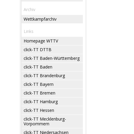
Archiv
Wettkampfarchiv
Links
Homepage WTTV
click-TT DTTB
click-TT Baden-Württemberg
click-TT Baden
click-TT Brandenburg
click-TT Bayern
click-TT Bremen
click-TT Hamburg
click-TT Hessen
click-TT Mecklenburg-
Vorpommern
click-TT Niedersachsen