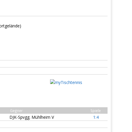
ortgelände)
Gegner
Spiele
DJK-Spvgg. Mühlheim V
1:4