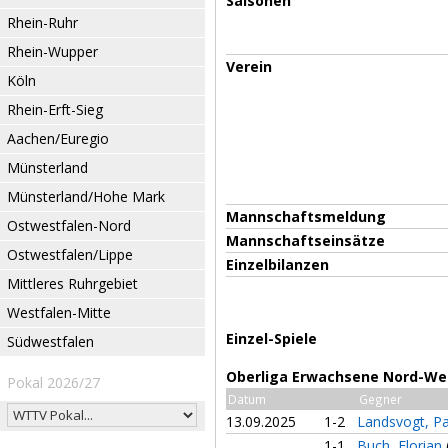
Saisonen
Rhein-Ruhr
Rhein-Wupper
Verein
Köln
Rhein-Erft-Sieg
Aachen/Euregio
Münsterland
Münsterland/Hohe Mark
Mannschaftsmeldung
Ostwestfalen-Nord
Mannschaftseinsätze
Ostwestfalen/Lippe
Einzelbilanzen
Mittleres Ruhrgebiet
Westfalen-Mitte
Einzel-Spiele
Südwestfalen
Oberliga Erwachsene Nord-We
Pokal 2026/27
Datum
Gegner
13.09.2025
1-2
Landsvogt, Pa
1-1
Buch, Florian