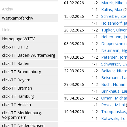
01.02.2026
1-2
Marek, Nikola
Archiv
1-1
Kulins, Max
(2
15.02.2026
1-2
Schreiber, St
Wettkampfarchiv
1-1
Holzendorf, J
Links
20.02.2026
1-2
Tüpker, Olive
1-1
Hehemann, Ja
Homepage WTTV
08.03.2026
1-2
Depperschmid
click-TT DTTB
1-1
Neumann, El
click-TT Baden-Württemberg
14.03.2026
1-2
Petersen, Jör
click-TT Baden
1-1
Schwarzer, D
22.03.2026
1-2
Beliaev, Nikl
click-TT Brandenburg
1-1
Beismann, La
click-TT Bayern
29.03.2026
1-2
Buch, Florian
click-TT Bremen
1-1
Brinkhaus, La
click-TT Hamburg
18.04.2026
1-2
Orhan, Micha
click-TT Hessen
1-1
Rosca, Mihai
19.04.2026
1-2
Trumpauskas,
click-TT Mecklenburg-
Vorpommern
1-1
Kotowski, T
click-TT Niedersachsen