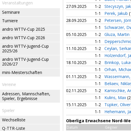
Veranstaltungen
27.09.2025
1-2
Stecyszyn, Ja
Seminare
1-1
Perek, Jakub
(
28.09.2025
1-2
Petersen, Jör
Turniere
1-1
Schwarzer, D
andro WTTV-Cup 2025
05.10.2025
1-2
Gluza, Martin
andro WTTV-Cup 2026
1-1
Depperschmid
andro WTTV-Jugend-Cup
11.10.2025
1-2
Ceylan, Serk
2025/26
1-1
Holzendorf, J
andro WTTV-Jugend-Cup
18.10.2025
1-2
Brinkop, Luk
2026/27
1-1
Orhan, Micha
mini-Meisterschaften
01.11.2025
1-2
Wassermann,
1-1
Beliaev, Nikl
Vereine
02.11.2025
1-2
Kamischke, A
Adressen, Mannschaften,
1-1
Kulins, Max
(2
Spieler, Ergebnisse
15.11.2025
1-2
Tüpker, Olive
Spieler
1-1
Hehemann, Ja
Wechselliste
Oberliga Erwachsene Nord-We
Datum
Gegner
Q-TTR-Liste