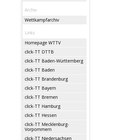
Archiv
Wettkampfarchiv
Links
Homepage WTTV
click-TT DTTB
click-TT Baden-Württemberg
click-TT Baden
click-TT Brandenburg
click-TT Bayern
click-TT Bremen
click-TT Hamburg
click-TT Hessen
click-TT Mecklenburg-
Vorpommern
click-TT Niedersachsen