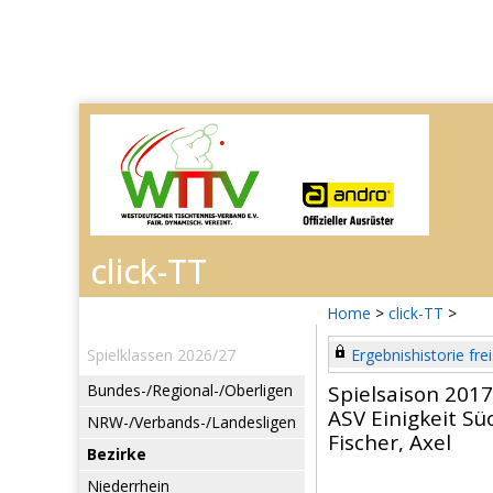
Home
>
click-TT
>
Spielklassen 2026/27
Ergebnishistorie frei
Bundes-/Regional-/Oberligen
Spielsaison 201
ASV Einigkeit Sü
NRW-/Verbands-/Landesligen
Fischer, Axel
Bezirke
Niederrhein