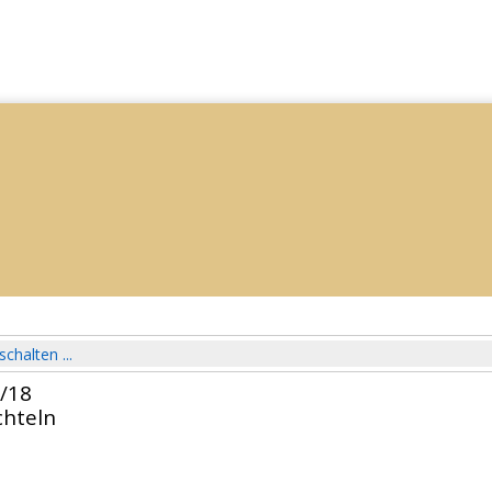
schalten ...
7/18
chteln