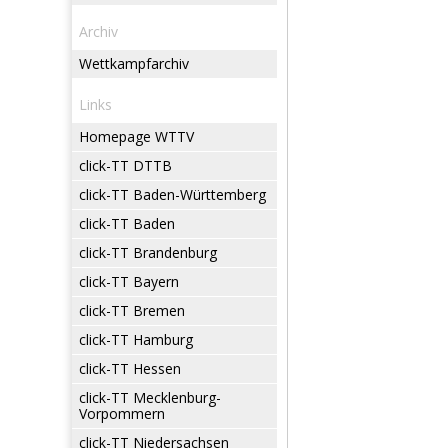
Archiv
Wettkampfarchiv
Links
Homepage WTTV
click-TT DTTB
click-TT Baden-Württemberg
click-TT Baden
click-TT Brandenburg
click-TT Bayern
click-TT Bremen
click-TT Hamburg
click-TT Hessen
click-TT Mecklenburg-
Vorpommern
click-TT Niedersachsen