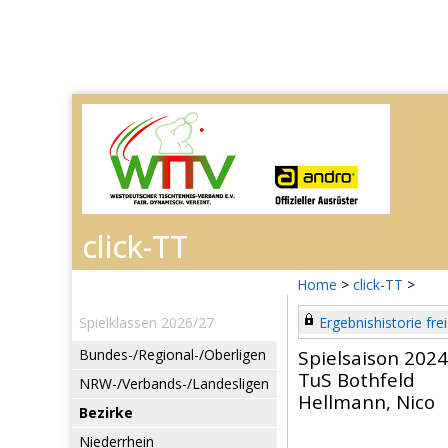
Home
>
click-TT
>
Spielklassen 2026/27
Ergebnishistorie frei
Bundes-/Regional-/Oberligen
Spielsaison 202
TuS Bothfeld
NRW-/Verbands-/Landesligen
Hellmann, Nico
Bezirke
Niederrhein