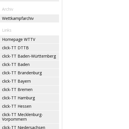
Archiv
Wettkampfarchiv
Links
Homepage WTTV
click-TT DTTB
click-TT Baden-Württemberg
click-TT Baden
click-TT Brandenburg
click-TT Bayern
click-TT Bremen
click-TT Hamburg
click-TT Hessen
click-TT Mecklenburg-
Vorpommern
click-TT Niedersachsen