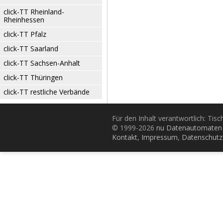
click-TT Rheinland-
Rheinhessen
click-TT Pfalz
click-TT Saarland
click-TT Sachsen-Anhalt
click-TT Thüringen
click-TT restliche Verbände
Für den Inhalt verantwortlich: Tis
© 1999-2026
nu Datenautomaten 
Kontakt
,
Impressum
,
Datenschutz