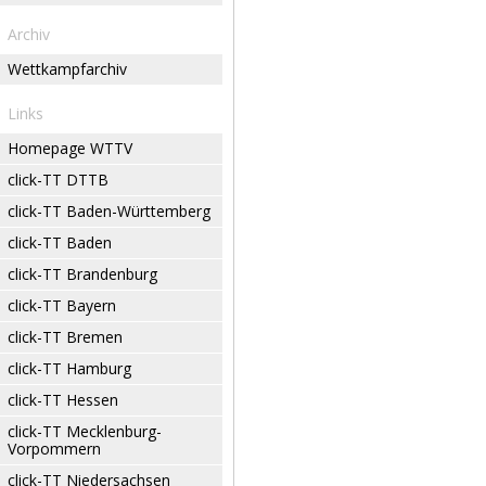
Archiv
Wettkampfarchiv
Links
Homepage WTTV
click-TT DTTB
click-TT Baden-Württemberg
click-TT Baden
click-TT Brandenburg
click-TT Bayern
click-TT Bremen
click-TT Hamburg
click-TT Hessen
click-TT Mecklenburg-
Vorpommern
click-TT Niedersachsen