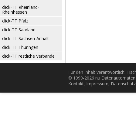
click-TT Rheinland-
Rheinhessen
click-TT Pfalz
click-TT Saarland
click-TT Sachsen-Anhalt
click-TT Thüringen
click-TT restliche Verbände
Für den Inhalt verantwortlich: Tis
© 1999-2026
nu Datenautomaten 
Kontakt
,
Impressum
,
Datenschutz