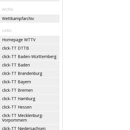
Archiv
Wettkampfarchiv
Links
Homepage WTTV
click-TT DTTB
click-TT Baden-Württemberg
click-TT Baden
click-TT Brandenburg
click-TT Bayern
click-TT Bremen
click-TT Hamburg
click-TT Hessen
click-TT Mecklenburg-
Vorpommern
click-TT Niedersachsen