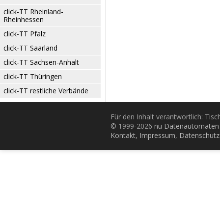
click-TT Rheinland-
Rheinhessen
click-TT Pfalz
click-TT Saarland
click-TT Sachsen-Anhalt
click-TT Thüringen
click-TT restliche Verbände
Für den Inhalt verantwortlich: Tis
© 1999-2026
nu Datenautomaten 
Kontakt
,
Impressum
,
Datenschutz