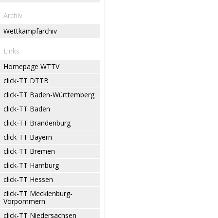
Archiv
Wettkampfarchiv
Links
Homepage WTTV
click-TT DTTB
click-TT Baden-Württemberg
click-TT Baden
click-TT Brandenburg
click-TT Bayern
click-TT Bremen
click-TT Hamburg
click-TT Hessen
click-TT Mecklenburg-
Vorpommern
click-TT Niedersachsen