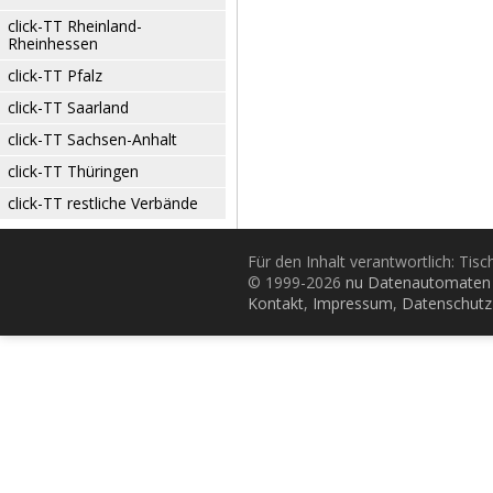
click-TT Rheinland-
Rheinhessen
click-TT Pfalz
click-TT Saarland
click-TT Sachsen-Anhalt
click-TT Thüringen
click-TT restliche Verbände
Für den Inhalt verantwortlich: Tis
© 1999-2026
nu Datenautomaten 
Kontakt
,
Impressum
,
Datenschutz