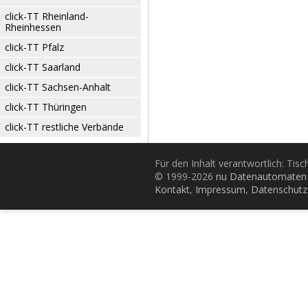
click-TT Rheinland-
Rheinhessen
click-TT Pfalz
click-TT Saarland
click-TT Sachsen-Anhalt
click-TT Thüringen
click-TT restliche Verbände
Für den Inhalt verantwortlich: Tis
© 1999-2026
nu Datenautomaten 
Kontakt
,
Impressum
,
Datenschutz