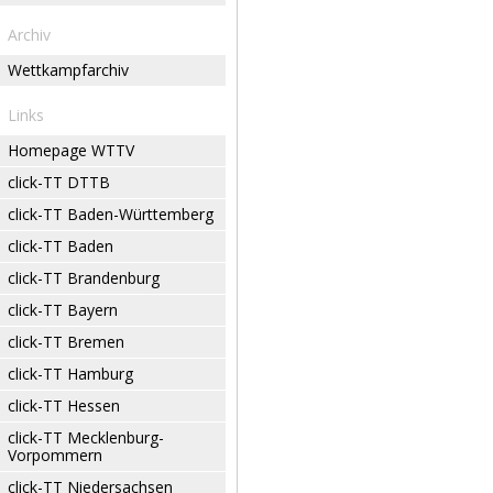
Archiv
Wettkampfarchiv
Links
Homepage WTTV
click-TT DTTB
click-TT Baden-Württemberg
click-TT Baden
click-TT Brandenburg
click-TT Bayern
click-TT Bremen
click-TT Hamburg
click-TT Hessen
click-TT Mecklenburg-
Vorpommern
click-TT Niedersachsen