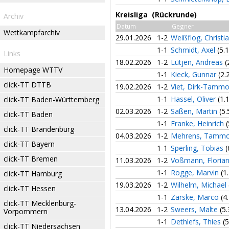
Kreisliga (Rückrunde)
Archiv
Datum
Gegner
Wettkampfarchiv
29.01.2026
1-2
Weißflog, Christi
1-1
Schmidt, Axel
(5.1
Links
18.02.2026
1-2
Lütjen, Andreas
(
Homepage WTTV
1-1
Kieck, Gunnar
(2.
click-TT DTTB
19.02.2026
1-2
Viet, Dirk-Tamm
1-1
Hassel, Oliver
(1.
click-TT Baden-Württemberg
02.03.2026
1-2
Saßen, Martin
(5.
click-TT Baden
1-1
Franke, Heinrich
(
click-TT Brandenburg
04.03.2026
1-2
Mehrens, Tamm
click-TT Bayern
1-1
Sperling, Tobias
(
click-TT Bremen
11.03.2026
1-2
Voßmann, Floria
1-1
Rogge, Marvin
(1
click-TT Hamburg
19.03.2026
1-2
Wilhelm, Michael
click-TT Hessen
1-1
Zarske, Marco
(4
click-TT Mecklenburg-
13.04.2026
1-2
Sweers, Malte
(5.
Vorpommern
1-1
Dethlefs, Thies
(5
click-TT Niedersachsen