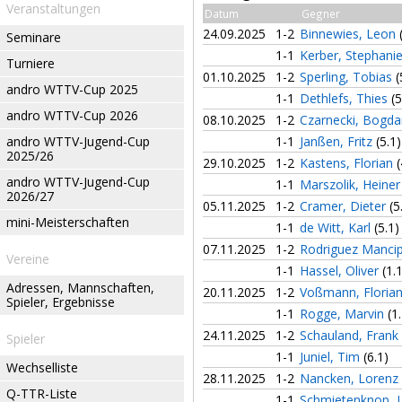
Veranstaltungen
Datum
Gegner
24.09.2025
1-2
Binnewies, Leon
Seminare
1-1
Kerber, Stephani
Turniere
01.10.2025
1-2
Sperling, Tobias
(
andro WTTV-Cup 2025
1-1
Dethlefs, Thies
(5
andro WTTV-Cup 2026
08.10.2025
1-2
Czarnecki, Bogd
andro WTTV-Jugend-Cup
1-1
Janßen, Fritz
(5.1)
2025/26
29.10.2025
1-2
Kastens, Florian
(
andro WTTV-Jugend-Cup
1-1
Marszolik, Heine
2026/27
05.11.2025
1-2
Cramer, Dieter
(5
mini-Meisterschaften
1-1
de Witt, Karl
(5.1)
07.11.2025
1-2
Rodriguez Manci
Vereine
1-1
Hassel, Oliver
(1.
Adressen, Mannschaften,
20.11.2025
1-2
Voßmann, Floria
Spieler, Ergebnisse
1-1
Rogge, Marvin
(1
24.11.2025
1-2
Schauland, Frank
Spieler
1-1
Juniel, Tim
(6.1)
Wechselliste
28.11.2025
1-2
Nancken, Lorenz
Q-TTR-Liste
1-1
Schmietenknop, 