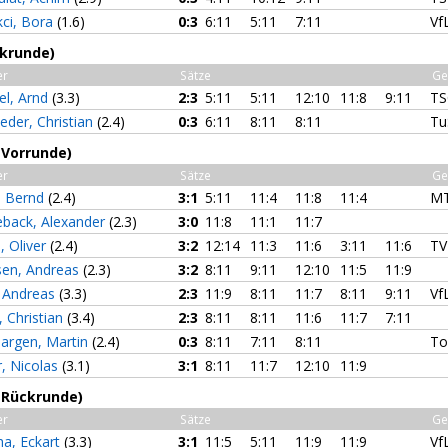
ci, Bora
(1.6)
0:3
6:11
5:11
7:11
Vf
ckrunde)
er
Sätze
Ge
el, Arnd
(3.3)
2:3
5:11
5:11
12:10
11:8
9:11
TS
eder, Christian
(2.4)
0:3
6:11
8:11
8:11
Tu
(Vorrunde)
er
Sätze
Ge
, Bernd
(2.4)
3:1
5:11
11:4
11:8
11:4
MT
back, Alexander
(2.3)
3:0
11:8
11:1
11:7
e, Oliver
(2.4)
3:2
12:14
11:3
11:6
3:11
11:6
TV
sen, Andreas
(2.3)
3:2
8:11
9:11
12:10
11:5
11:9
 Andreas
(3.3)
2:3
11:9
8:11
11:7
8:11
9:11
VfL
, Christian
(3.4)
2:3
8:11
8:11
11:6
11:7
7:11
argen, Martin
(2.4)
0:3
8:11
7:11
8:11
To
, Nicolas
(3.1)
3:1
8:11
11:7
12:10
11:9
 (Rückrunde)
er
Sätze
Ge
a, Eckart
(3.3)
3:1
11:5
5:11
11:9
11:9
VfL