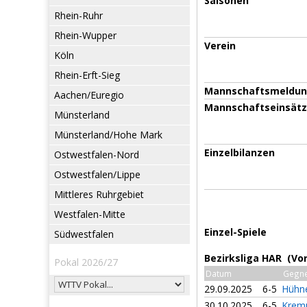
Saisonen
Rhein-Ruhr
Rhein-Wupper
Verein
Köln
Rhein-Erft-Sieg
Mannschaftsmeldu
Aachen/Euregio
Mannschaftseinsät
Münsterland
Münsterland/Hohe Mark
Einzelbilanzen
Ostwestfalen-Nord
Ostwestfalen/Lippe
Mittleres Ruhrgebiet
Westfalen-Mitte
Einzel-Spiele
Südwestfalen
Bezirksliga HAR (Vo
Pokal 2026/27
Datum
Gegn
29.09.2025
6-5
Hühn
30.10.2025
6-5
Kremu