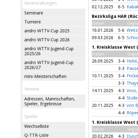
Veranstaltungen
02.12.2025
6-5
Kabak
Seminare
Bezirksliga HAR (Rü
Turniere
Datum
Gegn
16.01.2026
5-6
Weitz
andro WTTV-Cup 2025
09.03.2026
6-5
Schro
andro WTTV-Cup 2026
1. Kreisklasse West 
andro WTTV-Jugend-Cup
2025/26
Datum
Gegn
26.09.2025
3-4
Holst
andro WTTV-Jugend-Cup
2026/27
3-3
Pause
10.11.2025
3-4
Frick
mini-Meisterschaften
3-3
Thay
Vereine
14.11.2025
4-3
Voss,
4-4
Stolle
Adressen, Mannschaften,
Spieler, Ergebnisse
20.11.2025
4-3
von B
4-4
Röper
Spieler
1. Kreisklasse West
Wechselliste
Datum
Gegn
Q-TTR-Liste
20.02.2026
4-3
Dusch