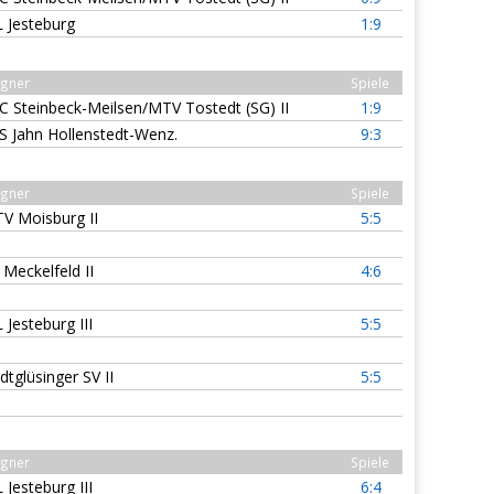
L Jesteburg
1:9
gner
Spiele
C Steinbeck-Meilsen/MTV Tostedt (SG) II
1:9
S Jahn Hollenstedt-Wenz.
9:3
gner
Spiele
V Moisburg II
5:5
 Meckelfeld II
4:6
 Jesteburg III
5:5
dtglüsinger SV II
5:5
gner
Spiele
 Jesteburg III
6:4