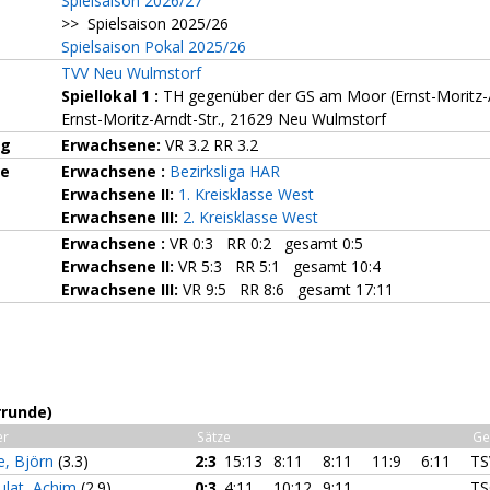
Spielsaison 2026/27
>> Spielsaison 2025/26
Spielsaison Pokal 2025/26
TVV Neu Wulmstorf
Spiellokal 1
:
TH gegenüber der GS am Moor (Ernst-Moritz-A
Ernst-Moritz-Arndt-Str., 21629 Neu Wulmstorf
ng
Erwachsene:
VR 3.2 RR 3.2
ze
Erwachsene :
Bezirksliga HAR
Erwachsene II:
1. Kreisklasse West
Erwachsene III:
2. Kreisklasse West
Erwachsene :
VR 0:3 RR 0:2 gesamt 0:5
Erwachsene II:
VR 5:3 RR 5:1 gesamt 10:4
Erwachsene III:
VR 9:5 RR 8:6 gesamt 17:11
rrunde)
er
Sätze
Ge
e, Björn
(3.3)
2:3
15:13
8:11
8:11
11:9
6:11
TSV
lat, Achim
(2.9)
0:3
4:11
10:12
9:11
TS