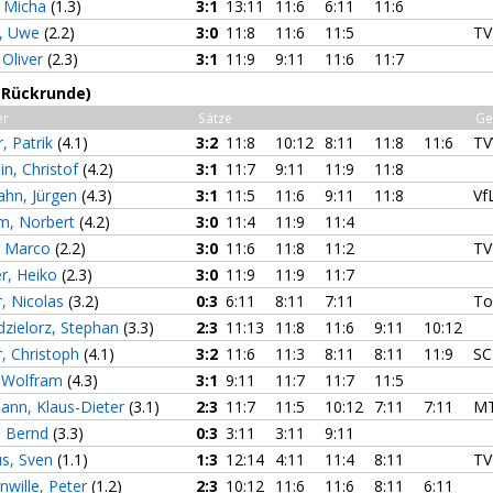
, Micha
(1.3)
3:1
13:11
11:6
6:11
11:6
s, Uwe
(2.2)
3:0
11:8
11:6
11:5
TV
 Oliver
(2.3)
3:1
11:9
9:11
11:6
11:7
 (Rückrunde)
er
Sätze
Ge
r, Patrik
(4.1)
3:2
11:8
10:12
8:11
11:8
11:6
TV
in, Christof
(4.2)
3:1
11:7
9:11
11:9
11:8
hn, Jürgen
(4.3)
3:1
11:5
11:6
9:11
11:8
Vf
m, Norbert
(4.2)
3:0
11:4
11:9
11:4
, Marco
(2.2)
3:0
11:6
11:8
11:2
TV
r, Heiko
(2.3)
3:0
11:9
11:9
11:7
, Nicolas
(3.2)
0:3
6:11
8:11
7:11
To
dzielorz, Stephan
(3.3)
2:3
11:13
11:8
11:6
9:11
10:12
, Christoph
(4.1)
3:2
11:6
11:3
8:11
8:11
11:9
SC
, Wolfram
(4.3)
3:1
9:11
11:7
11:7
11:5
nn, Klaus-Dieter
(3.1)
2:3
11:7
11:5
10:12
7:11
7:11
MT
, Bernd
(3.3)
0:3
3:11
3:11
9:11
us, Sven
(1.1)
1:3
12:14
4:11
11:4
8:11
TV
nwille, Peter
(1.2)
2:3
10:12
11:6
11:6
8:11
6:11