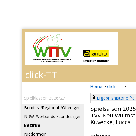
Home
>
click-TT
>
Spielklassen 2026/27
Ergebnishistorie frei
Bundes-/Regional-/Oberligen
Spielsaison 202
TVV Neu Wulmst
NRW-/Verbands-/Landesligen
Kuvecke, Lucca
Bezirke
Niederrhein