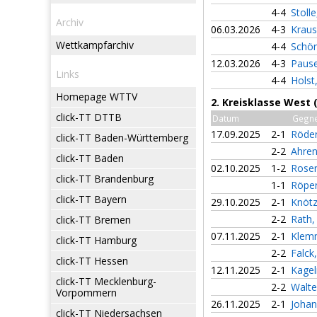
4-4
Stolle
Archiv
06.03.2026
4-3
Krau
Wettkampfarchiv
4-4
Schön
12.03.2026
4-3
Pause
Links
4-4
Holst
Homepage WTTV
2. Kreisklasse West 
click-TT DTTB
Datum
Gegn
17.09.2025
2-1
Röder
click-TT Baden-Württemberg
2-2
Ahren
click-TT Baden
02.10.2025
1-2
Rosen
click-TT Brandenburg
1-1
Röper
click-TT Bayern
29.10.2025
2-1
Knötz
2-2
Rath
click-TT Bremen
07.11.2025
2-1
Klem
click-TT Hamburg
2-2
Falck
click-TT Hessen
12.11.2025
2-1
Kagel
click-TT Mecklenburg-
2-2
Walte
Vorpommern
26.11.2025
2-1
Johan
click-TT Niedersachsen