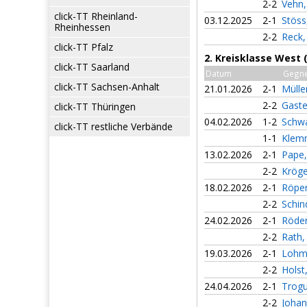
2-2
Vehn
click-TT Rheinland-
03.12.2025
2-1
Stös
Rheinhessen
2-2
Reck,
click-TT Pfalz
2. Kreisklasse West
click-TT Saarland
Datum
Gegn
click-TT Sachsen-Anhalt
21.01.2026
2-1
Mülle
2-2
Gaste
click-TT Thüringen
04.02.2026
1-2
Schwa
click-TT restliche Verbände
1-1
Klem
13.02.2026
2-1
Pape
2-2
Kröge
18.02.2026
2-1
Röper
2-2
Schin
24.02.2026
2-1
Röder
2-2
Rath
19.03.2026
2-1
Lohma
2-2
Holst
24.04.2026
2-1
Trog
2-2
Johan