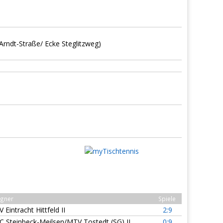
rndt-Straße/ Ecke Steglitzweg)
gner
Spiele
 Eintracht Hittfeld II
2:9
C Steinbeck-Meilsen/MTV Tostedt (SG) II
0:9