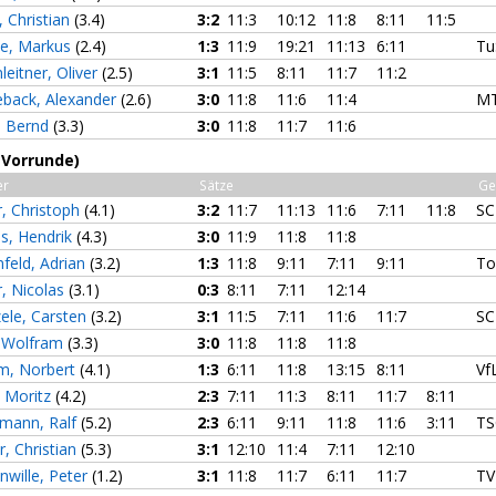
, Christian
(3.4)
3:2
11:3
10:12
11:8
8:11
11:5
se, Markus
(2.4)
1:3
11:9
19:21
11:13
6:11
Tu
leitner, Oliver
(2.5)
3:1
11:5
8:11
11:7
11:2
back, Alexander
(2.6)
3:0
11:8
11:6
11:4
MT
, Bernd
(3.3)
3:0
11:8
11:7
11:6
(Vorrunde)
er
Sätze
Ge
, Christoph
(4.1)
3:2
11:7
11:13
11:6
7:11
11:8
SC
s, Hendrik
(4.3)
3:0
11:9
11:8
11:8
feld, Adrian
(3.2)
1:3
11:8
9:11
7:11
9:11
To
, Nicolas
(3.1)
0:3
8:11
7:11
12:14
ele, Carsten
(3.2)
3:1
11:5
7:11
11:6
11:7
SC
, Wolfram
(3.3)
3:0
11:8
11:8
11:8
m, Norbert
(4.1)
1:3
6:11
11:8
13:15
8:11
Vf
, Moritz
(4.2)
2:3
7:11
11:3
8:11
11:7
8:11
mann, Ralf
(5.2)
2:3
6:11
9:11
11:8
11:6
3:11
TS
r, Christian
(5.3)
3:1
12:10
11:4
7:11
12:10
nwille, Peter
(1.2)
3:1
11:8
11:7
6:11
11:7
TV