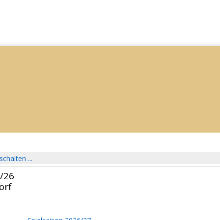
schalten ...
5/26
orf