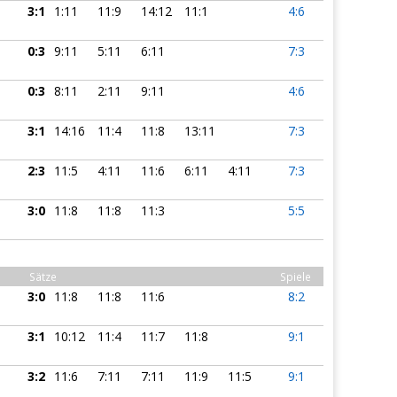
3:1
1:11
11:9
14:12
11:1
4:6
0:3
9:11
5:11
6:11
7:3
0:3
8:11
2:11
9:11
4:6
3:1
14:16
11:4
11:8
13:11
7:3
2:3
11:5
4:11
11:6
6:11
4:11
7:3
3:0
11:8
11:8
11:3
5:5
Sätze
Spiele
3:0
11:8
11:8
11:6
8:2
3:1
10:12
11:4
11:7
11:8
9:1
3:2
11:6
7:11
7:11
11:9
11:5
9:1