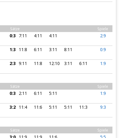
Sätze
Spiele
0:3
7:11
4:11
4:11
2:9
1:3
11:8
6:11
3:11
8:11
0:9
2:3
9:11
11:8
12:10
3:11
6:11
1:9
Sätze
Spiele
0:3
2:11
6:11
5:11
1:9
3:2
11:4
11:6
5:11
5:11
11:3
9:3
Sätze
Spiele
3:0
11:9
11:9
11:6
5:5