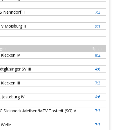
S Nenndorf II
7:3
V Moisburg II
9:1
gner
Spiele
 Klecken IV
8:2
dtglüsinger SV III
4:6
 Klecken III
7:3
L Jesteburg IV
4:6
C Steinbeck-Meilsen/MTV Tostedt (SG) V
7:3
 Welle
7:3