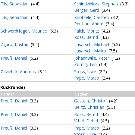
Tils, Sebastian
(4.4)
Schindzielorz, Stephan
(3.3)
Berger, Gerd
(3.4)
Tils, Sebastian
(4.4)
Knötzele, Carsten
(3.2)
Perthun, André
(3.4)
Schwerdtfeger, Maurice
(6.3)
Falck, Moritz
(4.2)
Ross, Bernd
(4.3)
Zguro, Kristaq
(3.4)
Lasarsch, Michael
(5.5)
Lasarsch, Maiko
(7.5)
Preuß, Daniel
(6.2)
Johannwille, Peter
(1.2)
Zornig, Tim
(1.4)
Zdzieblik, Andreas
(3.1)
Stöss, Uwe
(2.2)
Pape, Marco
(2.4)
 (Rückrunde)
Partner
Gegner
Preuß, Daniel
(3.3)
Gastein, Christof
(4.2)
Belitz, Christian
(5.3)
Preuß, Daniel
(3.3)
Ross, Bernd
(4.4)
Vrhel, Detlef
(4.5)
Preuß, Daniel
(3.3)
Pape, Marco
(2.2)
Stöss, Uwe
(2.4)