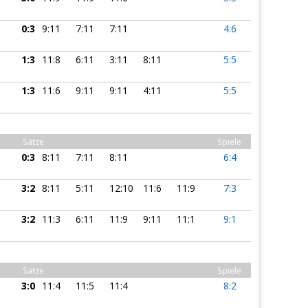
0:3
9:11
7:11
7:11
4:6
1:3
11:8
6:11
3:11
8:11
5:5
1:3
11:6
9:11
9:11
4:11
5:5
Sätze
Spiele
0:3
8:11
7:11
8:11
6:4
3:2
8:11
5:11
12:10
11:6
11:9
7:3
3:2
11:3
6:11
11:9
9:11
11:1
9:1
Sätze
Spiele
3:0
11:4
11:5
11:4
8:2