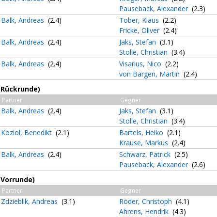
Pauseback, Alexander
(2.3)
Balk, Andreas
(2.4)
Tober, Klaus
(2.2)
Fricke, Oliver
(2.4)
Balk, Andreas
(2.4)
Jaks, Stefan
(3.1)
Stolle, Christian
(3.4)
Balk, Andreas
(2.4)
Visarius, Nico
(2.2)
von Bargen, Martin
(2.4)
 (Rückrunde)
Partner
Gegner
Balk, Andreas
(2.4)
Jaks, Stefan
(3.1)
Stolle, Christian
(3.4)
Koziol, Benedikt
(2.1)
Bartels, Heiko
(2.1)
Krause, Markus
(2.4)
Balk, Andreas
(2.4)
Schwarz, Patrick
(2.5)
Pauseback, Alexander
(2.6)
(Vorrunde)
Partner
Gegner
Zdzieblik, Andreas
(3.1)
Röder, Christoph
(4.1)
Ahrens, Hendrik
(4.3)