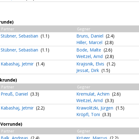
runde)
Partner
Gegner
Stübner, Sebastian
(1.1)
Bruns, Daniel
(2.4)
Hiller, Marcel
(2.8)
Stübner, Sebastian
(1.1)
Bode, Malte
(2.6)
Weitzel, Arnd
(2.8)
Kabashaj, Jetmir
(1.4)
Krajisnik, Elvis
(1.2)
Jessat, Dirk
(1.5)
ckrunde)
Partner
Gegner
Preuß, Daniel
(3.3)
Kremulat, Achim
(2.6)
Weitzel, Arnd
(3.3)
Kabashaj, Jetmir
(2.2)
Krawolitzki, Jürgen
(1.5)
Kröpfl, Toni
(3.3)
(Vorrunde)
Partner
Gegner
Balk, Andreas
(2.4)
Kröger, Marcus
(2.2)