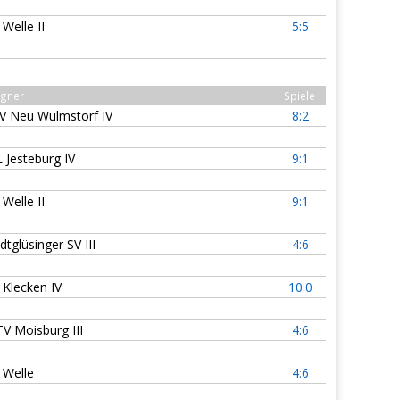
 Welle II
5:5
gner
Spiele
V Neu Wulmstorf IV
8:2
L Jesteburg IV
9:1
 Welle II
9:1
dtglüsinger SV III
4:6
 Klecken IV
10:0
V Moisburg III
4:6
 Welle
4:6