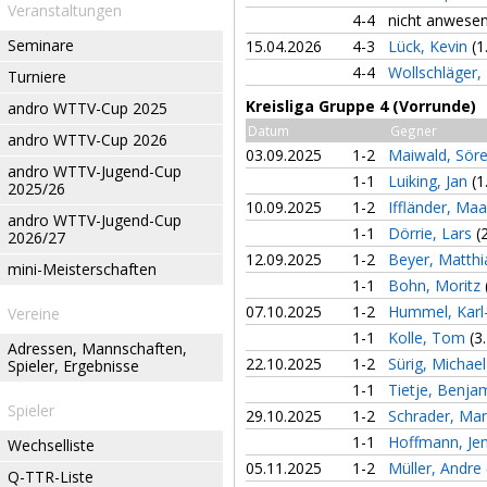
Veranstaltungen
4-4
nicht anwese
Seminare
15.04.2026
4-3
Lück, Kevin
(1
4-4
Wollschläger
Turniere
Kreisliga Gruppe 4 (Vorrunde)
andro WTTV-Cup 2025
Datum
Gegner
andro WTTV-Cup 2026
03.09.2025
1-2
Maiwald, Sör
andro WTTV-Jugend-Cup
1-1
Luiking, Jan
(1
2025/26
10.09.2025
1-2
Iffländer, Ma
andro WTTV-Jugend-Cup
1-1
Dörrie, Lars
(
2026/27
12.09.2025
1-2
Beyer, Matth
mini-Meisterschaften
1-1
Bohn, Moritz
07.10.2025
1-2
Hummel, Karl
Vereine
1-1
Kolle, Tom
(3
Adressen, Mannschaften,
22.10.2025
1-2
Sürig, Michae
Spieler, Ergebnisse
1-1
Tietje, Benja
Spieler
29.10.2025
1-2
Schrader, Ma
1-1
Hoffmann, Je
Wechselliste
05.11.2025
1-2
Müller, Andre
Q-TTR-Liste