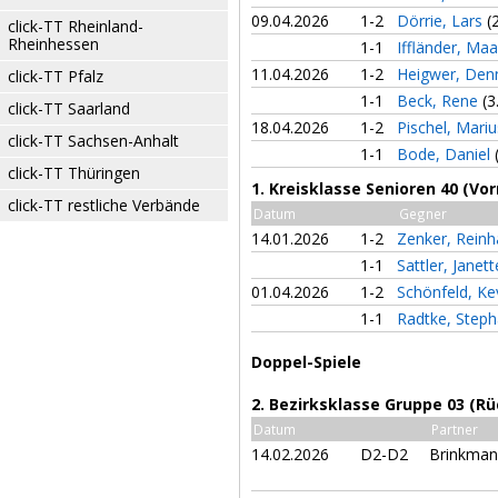
09.04.2026
1-2
Dörrie, Lars
(
click-TT Rheinland-
Rheinhessen
1-1
Iffländer, Ma
11.04.2026
1-2
Heigwer, Den
click-TT Pfalz
1-1
Beck, Rene
(3
click-TT Saarland
18.04.2026
1-2
Pischel, Mari
click-TT Sachsen-Anhalt
1-1
Bode, Daniel
click-TT Thüringen
1. Kreisklasse Senioren 40 (Vo
click-TT restliche Verbände
Datum
Gegner
14.01.2026
1-2
Zenker, Rein
1-1
Sattler, Janet
01.04.2026
1-2
Schönfeld, Ke
1-1
Radtke, Step
Doppel-Spiele
2. Bezirksklasse Gruppe 03 (R
Datum
Partner
14.02.2026
D2-D2
Brinkmann