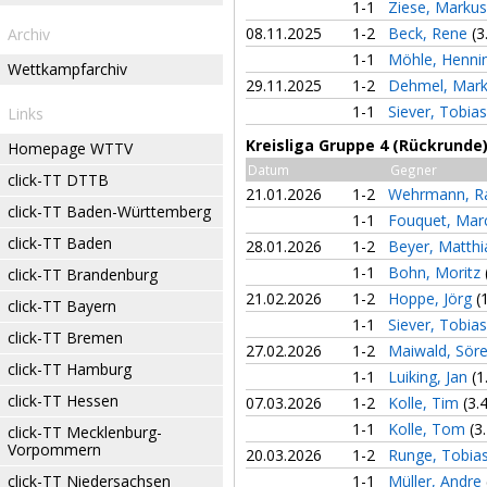
1-1
Ziese, Marku
08.11.2025
1-2
Beck, Rene
(3
Archiv
1-1
Möhle, Henni
Wettkampfarchiv
29.11.2025
1-2
Dehmel, Mar
1-1
Siever, Tobia
Links
Kreisliga Gruppe 4 (Rückrunde
Homepage WTTV
Datum
Gegner
click-TT DTTB
21.01.2026
1-2
Wehrmann, R
click-TT Baden-Württemberg
1-1
Fouquet, Mar
click-TT Baden
28.01.2026
1-2
Beyer, Matth
1-1
Bohn, Moritz
click-TT Brandenburg
21.02.2026
1-2
Hoppe, Jörg
(
click-TT Bayern
1-1
Siever, Tobia
click-TT Bremen
27.02.2026
1-2
Maiwald, Sör
click-TT Hamburg
1-1
Luiking, Jan
(1
click-TT Hessen
07.03.2026
1-2
Kolle, Tim
(3.
1-1
Kolle, Tom
(3
click-TT Mecklenburg-
Vorpommern
20.03.2026
1-2
Runge, Tobia
click-TT Niedersachsen
1-1
Müller, Andre