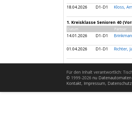
18.04.2026
D1-D1
Kloss, A
1. Kreisklasse Senioren 40 (Vo
Datum
Partner
14.01.2026
D1-D1
Brinkman
01.04.2026
D1-D1
Richter, J
Für den Inhalt verantwortlich: Tis
© 1999-2026
nu Datenautomaten 
Kontakt
,
Impressum
,
Datenschutz