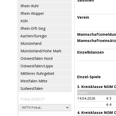
Saisonen
Rhein-Ruhr
Rhein-Wupper
Verein
Köln
Rhein-Erft-Sieg
Mannschaftsmeldu
Aachen/Euregio
Mannschaftseinsät
Münsterland
Münsterland/Hohe Mark
Einzelbilanzen
Ostwestfalen-Nord
Ostwestfalen/Lippe
Mittleres Ruhrgebiet
Einzel-Spiele
Westfalen-Mitte
3. Kreisklasse NOM 
Südwestfalen
Datum
14.04.2026
4-3
Pokal 2026/27
4-4
4. Kreisklasse NOM 