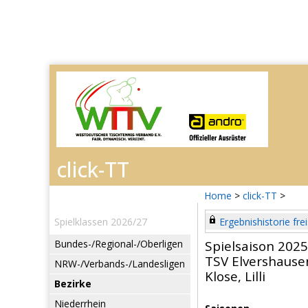
Home
>
click-TT
>
Spielklassen 2026/27
Ergebnishistorie frei
Bundes-/Regional-/Oberligen
Spielsaison 202
TSV Elvershause
NRW-/Verbands-/Landesligen
Klose, Lilli
Bezirke
Niederrhein