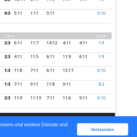
0:3
5:11
1:11
5:11
0:10
Sätze
Spiele
2:3
6:11
11:7
14:12
4:11
4:11
1:9
2:3
4:11
11:5
6:11
11:9
6:11
1:9
1:3
11:8
7:11
6:11
15:17
0:10
1:3
7:11
9:11
11:8
9:11
8:2
2:3
11:9
11:13
7:11
11:6
9:11
0:10
bessern und weitere Dienste und
gen
Verstanden