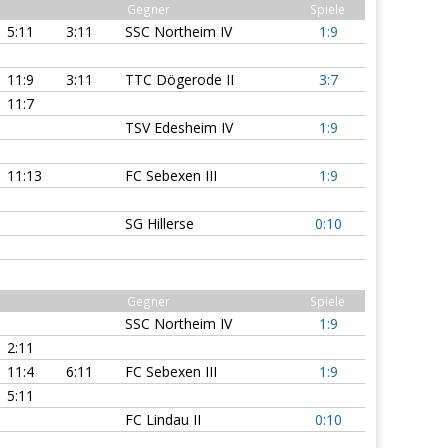
Gegner
Spiele
5:11
3:11
SSC Northeim IV
1:9
11:9
3:11
TTC Dögerode II
3:7
11:7
TSV Edesheim IV
1:9
11:13
FC Sebexen III
1:9
SG Hillerse
0:10
Gegner
Spiele
SSC Northeim IV
1:9
2:11
11:4
6:11
FC Sebexen III
1:9
5:11
FC Lindau II
0:10