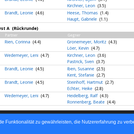
Kirchner, Leon
(3.5)
Brandt, Leonie
(4.6)
Heese, Thomas
(1.4)
Haupt, Gabriele
(1.1)
Ost A (Rückrunde)
Partner
Gegner
Rien, Corinna
(4.4)
Gronemeyer, Moritz
(4.3)
Löer, Kevin
(4.7)
Wedemeyer, Leni
(4.7)
Kirchner, Leon
(3.6)
Pastrick, Sven
(3.7)
Brandt, Leonie
(4.5)
Iben, Susanne
(2.5)
Kent, Stefanie
(2.7)
Brandt, Leonie
(4.5)
Steinhoff, Hartmut
(2.7)
Echter, Heike
(2.8)
Wedemeyer, Leni
(4.7)
Heidelberg, Ralf
(4.3)
Ronnenberg, Beate
(4.4)
rtlich: Tischtennis-Verband Niedersachsen e.V.
e Funktionalität zu gewährleisten, die Nutzererfahrung zu ver
automaten GmbH - Automatisierte internetgestützte Netzwerklösun
atenschutz