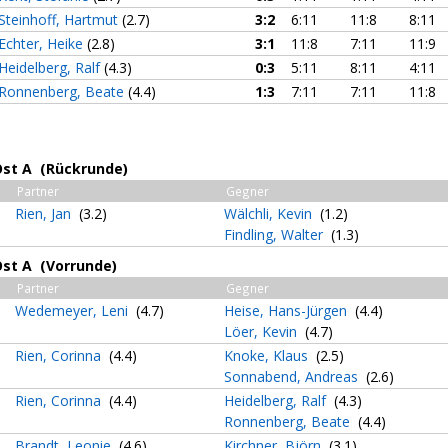
Steinhoff, Hartmut
(2.7)
3:2
6:11
11:8
8:11
Echter, Heike
(2.8)
3:1
11:8
7:11
11:9
Heidelberg, Ralf
(4.3)
0:3
5:11
8:11
4:11
Ronnenberg, Beate
(4.4)
1:3
7:11
7:11
11:8
Ost A (Rückrunde)
Partner
Gegner
Rien, Jan
(3.2)
Wälchli, Kevin
(1.2)
Findling, Walter
(1.3)
Ost A (Vorrunde)
Partner
Gegner
Wedemeyer, Leni
(4.7)
Heise, Hans-Jürgen
(4.4)
Löer, Kevin
(4.7)
Rien, Corinna
(4.4)
Knoke, Klaus
(2.5)
Sonnabend, Andreas
(2.6)
Rien, Corinna
(4.4)
Heidelberg, Ralf
(4.3)
Ronnenberg, Beate
(4.4)
Brandt, Leonie
(4.6)
Kirchner, Björn
(3.1)