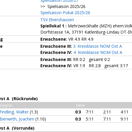
Spielsaison 2026/27
>> Spielsaison 2025/26
Spielsaison Pokal 2025/26
TSV Elvershausen
Spiellokal 1
:
Mehrzweckhalle (MZH) ehem.Vol
Dorfstrasse 1A, 37191 Katlenburg-Lindau OT-E
ng
Erwachsene:
VR 4.9 RR 4.9
ze
Erwachsene III:
3. Kreisklasse NOM Ost A
Erwachsene IV:
4. Kreisklasse NOM Ost A
Erwachsene III:
RR 0:2 gesamt 0:2
Erwachsene IV:
VR 1:9 RR 2:8 gesamt 3:17
Ost A (Rückrunde)
Gegner
Sätze
Findling, Walter
(1.3)
0:3
7:11
2:11
4:11
Bierwirth, Joachim
(1.10)
0:3
5:11
7:11
9:11
Ost A (Vorrunde)