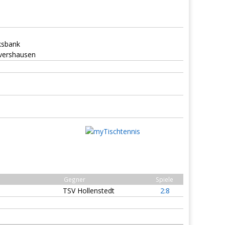
ksbank
lvershausen
Gegner
Spiele
TSV Hollenstedt
2:8