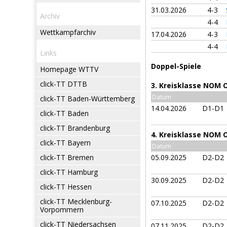
31.03.2026
4-3
Archiv
4-4
Wettkampfarchiv
17.04.2026
4-3
4-4
Links
Doppel-Spiele
Homepage WTTV
click-TT DTTB
3. Kreisklasse NOM 
Datum
click-TT Baden-Württemberg
14.04.2026
D1-D1
click-TT Baden
click-TT Brandenburg
4. Kreisklasse NOM 
click-TT Bayern
Datum
click-TT Bremen
05.09.2025
D2-D2
click-TT Hamburg
30.09.2025
D2-D2
click-TT Hessen
click-TT Mecklenburg-
07.10.2025
D2-D2
Vorpommern
click-TT Niedersachsen
07.11.2025
D2-D2