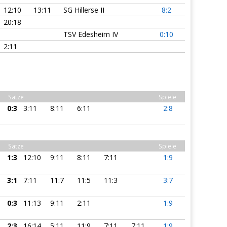
12:10
13:11
SG Hillerse II
8:2
20:18
TSV Edesheim IV
0:10
2:11
Sätze
Spiele
0:3
3:11
8:11
6:11
2:8
Sätze
Spiele
1:3
12:10
9:11
8:11
7:11
1:9
3:1
7:11
11:7
11:5
11:3
3:7
0:3
11:13
9:11
2:11
1:9
2:3
16:14
5:11
11:9
7:11
7:11
1:9