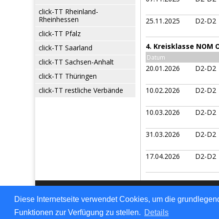
click-TT Rheinland-
Rheinhessen
25.11.2025
D2-D2
click-TT Pfalz
4. Kreisklasse NOM 
click-TT Saarland
Datum
click-TT Sachsen-Anhalt
20.01.2026
D2-D2
click-TT Thüringen
click-TT restliche Verbände
10.02.2026
D2-D2
10.03.2026
D2-D2
31.03.2026
D2-D2
17.04.2026
D2-D2
Für den Inhalt verantwo
Diese Internetseite verwendet Cookies, um die grundlegend
© 1999-2026
nu Daten
Funktionen zur Verfügung zu stellen.
Details
Kontakt
,
Impressum
,
D