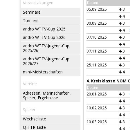
Veranstaltungen
Datum
05.09.2025
4-3
Seminare
4-4
Turniere
30.09.2025
4-3
andro WTTV-Cup 2025
4-4
07.10.2025
4-3
andro WTTV-Cup 2026
4-4
andro WTTV-Jugend-Cup
2025/26
07.11.2025
4-3
4-4
andro WTTV-Jugend-Cup
2026/27
25.11.2025
4-3
mini-Meisterschaften
4-4
4. Kreisklasse NOM 
Vereine
Datum
Adressen, Mannschaften,
20.01.2026
4-3
Spieler, Ergebnisse
4-4
10.02.2026
4-3
Spieler
4-4
Wechselliste
10.03.2026
4-3
Q-TTR-Liste
4-4