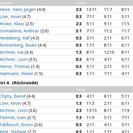
Gegner
Sätze
Heise, Hans-Jürgen
(4.4)
2:3
13:11
11:7
8:11
Löer, Kevin
(4.7)
0:3
7:11
9:11
5:11
Knoke, Klaus
(2.5)
2:3
5:11
9:11
11:5
Sonnabend, Andreas
(2.6)
3:1
7:11
11:2
11:7
Heidelberg, Ralf
(4.3)
0:3
3:11
2:11
6:11
Ronnenberg, Beate
(4.4)
0:3
1:11
8:11
6:11
Kirchner, Kai
(3.4)
1:3
8:11
12:10
8:11
Kirchner, Leon
(3.5)
0:3
6:11
4:11
6:11
Heese, Thomas
(1.4)
0:3
5:11
2:11
3:11
Hartmann, Reiner
(1.5)
0:3
1:11
7:11
4:11
Ost A (Rückrunde)
Gegner
Sätze
Chytry, Bernd
(4.4)
0:3
4:11
6:11
5:11
Löer, Kevin
(4.7)
1:3
11:5
2:11
6:11
Kirchner, Leon
(3.6)
2:3
13:15
8:11
11:9
Pastrick, Sven
(3.7)
1:3
11:9
5:11
7:11
Fahlbusch, Bruno
(2.6)
0:3
2:11
4:11
3:11
Kent, Stefanie
(2.7)
0:3
1:11
1:11
4:11