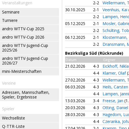
Veranstaltungen
2-2
Wellermann, 
30.10.2025
2-1
Veenhuis, Kai
Seminare
2-2
Lampen, Hend
Turniere
05.12.2025
2-1
Mosler, Gabri
andro WTTV-Cup 2025
2-2
Schülting, To
andro WTTV-Cup 2026
06.12.2025
2-1
Klostermann, 
2-2
Dransmann, 
andro WTTV-Jugend-Cup
2025/26
Bezirksliga Süd (Rückrunde)
andro WTTV-Jugend-Cup
Datum
Gegner
2026/27
21.02.2026
4-3
Eickhoff, Nikl
mini-Meisterschaften
4-4
Klamer, Olaf
(
27.02.2026
4-3
Wellermann, 
Vereine
06.03.2026
4-3
Heils, Carste
Adressen, Mannschaften,
4-4
Lampen, Jann
Spieler, Ergebnisse
13.03.2026
3-4
Freese, Jan
(1
20.03.2026
4-3
Otting, Danie
Spieler
28.03.2026
4-3
Hagedorn, Lu
Wechselliste
4-4
Czeranka, Jo
Q-TTR-Liste
17.04.2026
2-1
Kramm, Tino