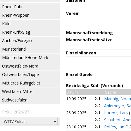
Saisonen
Rhein-Ruhr
Verein
Rhein-Wupper
Köln
Rhein-Erft-Sieg
Mannschaftsmeldung
Mannschaftseinsätze
Aachen/Euregio
Münsterland
Einzelbilanzen
Münsterland/Hohe Mark
Ostwestfalen-Nord
Ostwestfalen/Lippe
Einzel-Spiele
Mittleres Ruhrgebiet
Bezirksliga Süd (Vorrunde)
Westfalen-Mitte
Datum
Gegner
19.09.2025
2-1
Mannig, Noah
Südwestfalen
2-2
Ahlemeyer, S
Pokal 2026/27
26.09.2025
2-1
Lorenz, Lars
(
2-2
Schubert, An
23.10.2025
2-1
Rolfes, Jan
(1.