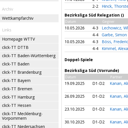
2-2
Hinck, Thorst
Archiv
Bezirksliga Süd Relegation ()
Wettkampfarchiv
Datum
Gegner
10.05.2026
4-3
Lechowicz, W
Links
4-4
Garbe, Simon
Homepage WTTV
10.05.2026
4-3
Böss, Frederi
click-TT DTTB
4-4
Kimmel, Alex
click-TT Baden-Württemberg
Doppel-Spiele
click-TT Baden
Bezirksliga Süd (Vorrunde)
click-TT Brandenburg
Datum
Partner
click-TT Bayern
19.09.2025
D1-D2
Kanan, Al
click-TT Bremen
26.09.2025
D1-D2
Kanan, Al
click-TT Hamburg
click-TT Hessen
23.10.2025
D1-D2
Kanan, Al
click-TT Mecklenburg-
Vorpommern
30.10.2025
D1-D2
Kanan, Al
click-TT Niedersachsen