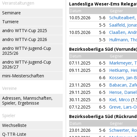
Veranstaltungen
Landesliga Weser-Ems Relega
Datum
Gegner
Seminare
10.05.2026
5-6
Schultealbert,
Turniere
5-5
Saalfeld, Jon
andro WTTV-Cup 2025
10.05.2026
5-6
Claaßen, And
andro WTTV-Cup 2026
5-5
Hullmann, T
andro WTTV-Jugend-Cup
Bezirksoberliga Süd (Vorrunde
2025/26
Datum
Gegner
andro WTTV-Jugend-Cup
07.11.2025
6-5
Markmeyer, 
2026/27
09.11.2025
6-5
Heitkamp, Hei
mini-Meisterschaften
6-6
Kossen, Jan-
23.11.2025
6-5
Babacan, Zaf
Vereine
29.11.2025
6-5
Hense, Danie
Adressen, Mannschaften,
30.11.2025
6-5
Kiel, Mirco
(1.
Spieler, Ergebnisse
07.12.2025
6-5
Greve, Lars-
Spieler
Bezirksoberliga Süd (Rückrund
Datum
Gegner
Wechselliste
23.01.2026
5-6
Schwerter, R
Q-TTR-Liste