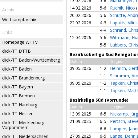
13.02.2026
5-6
Markmeyer, 
14.02.2026
5-6
Rudnik, Nico
(
Archiv
20.02.2026
5-6
Schütte, And
Wettkampfarchiv
22.02.2026
4-3
Lapaitis, Viliu
4-4
Schrand, Chri
Links
12.04.2026
5-6
Wittmann, Eli
Homepage WTTV
5-5
Lübbers, Chri
click-TT DTTB
Bezirksoberliga Süd Relegation
click-TT Baden-Württemberg
Datum
Gegner
09.05.2026
1-2
Heinrich, Ger
click-TT Baden
1-1
Schramm, An
click-TT Brandenburg
09.05.2026
1-2
Tapken, Chris
click-TT Bayern
1-1
Tapken, Matt
click-TT Bremen
Bezirksliga Süd (Vorrunde)
click-TT Hamburg
Datum
Gegner
click-TT Hessen
13.09.2025
6-5
Niekamp, Jür
21.09.2025
6-5
Pertsch, Stev
click-TT Mecklenburg-
Vorpommern
6-6
Lampen, Jann
27.09.2025
6-5
Lange, Denni
click-TT Niedersachsen