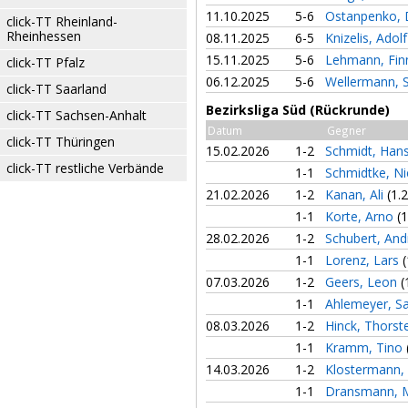
11.10.2025
5-6
Ostanpenko,
click-TT Rheinland-
Rheinhessen
08.11.2025
6-5
Knizelis, Adol
15.11.2025
5-6
Lehmann, Fi
click-TT Pfalz
06.12.2025
5-6
Wellermann, 
click-TT Saarland
Bezirksliga Süd (Rückrunde)
click-TT Sachsen-Anhalt
Datum
Gegner
click-TT Thüringen
15.02.2026
1-2
Schmidt, Han
click-TT restliche Verbände
1-1
Schmidtke, N
21.02.2026
1-2
Kanan, Ali
(1.2
1-1
Korte, Arno
(1
28.02.2026
1-2
Schubert, An
1-1
Lorenz, Lars
(
07.03.2026
1-2
Geers, Leon
(
1-1
Ahlemeyer, S
08.03.2026
1-2
Hinck, Thors
1-1
Kramm, Tino
14.03.2026
1-2
Klostermann, 
1-1
Dransmann, 