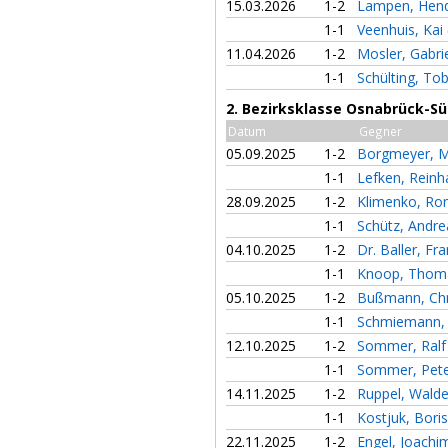
15.03.2026
1-2
Lampen, Hen
1-1
Veenhuis, Kai
11.04.2026
1-2
Mosler, Gabri
1-1
Schülting, To
2. Bezirksklasse Osnabrück-Sü
Datum
Gegner
05.09.2025
1-2
Borgmeyer, 
1-1
Lefken, Rein
28.09.2025
1-2
Klimenko, R
1-1
Schütz, Andr
04.10.2025
1-2
Dr. Baller, Fr
1-1
Knoop, Tho
05.10.2025
1-2
Bußmann, Chr
1-1
Schmiemann,
12.10.2025
1-2
Sommer, Ral
1-1
Sommer, Pet
14.11.2025
1-2
Ruppel, Wal
1-1
Kostjuk, Bori
22.11.2025
1-2
Engel, Joach