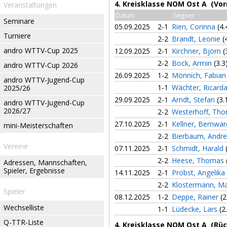
4. Kreisklasse NOM Ost A (Vor
Veranstaltungen
Datum
Gegner
Seminare
05.09.2025
2-1
Rien, Corinna
(4.
Turniere
2-2
Brandt, Leonie
(
andro WTTV-Cup 2025
12.09.2025
2-1
Kirchner, Björn
(
2-2
Bock, Armin
(3.3
andro WTTV-Cup 2026
26.09.2025
1-2
Mönnich, Fabia
andro WTTV-Jugend-Cup
1-1
Wächter, Ricard
2025/26
29.09.2025
2-1
Arndt, Stefan
(3.
andro WTTV-Jugend-Cup
2026/27
2-2
Westerhoff, Th
27.10.2025
2-1
Kellner, Bernwa
mini-Meisterschaften
2-2
Bierbaum, Andr
Vereine
07.11.2025
2-1
Schmidt, Harald
2-2
Heese, Thomas
Adressen, Mannschaften,
Spieler, Ergebnisse
14.11.2025
2-1
Probst, Angelika
2-2
Klostermann, M
Spieler
08.12.2025
1-2
Deppe, Rainer
(2
Wechselliste
1-1
Lüdecke, Lars
(2
Q-TTR-Liste
4. Kreisklasse NOM Ost A (Rü