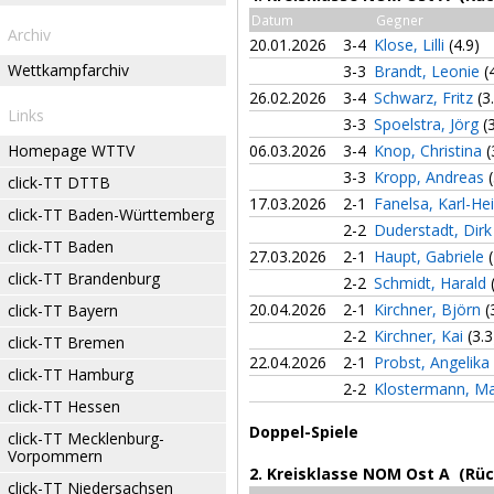
Datum
Gegner
Archiv
20.01.2026
3-4
Klose, Lilli
(4.9)
Wettkampfarchiv
3-3
Brandt, Leonie
(
26.02.2026
3-4
Schwarz, Fritz
(3
Links
3-3
Spoelstra, Jörg
(
Homepage WTTV
06.03.2026
3-4
Knop, Christina
(
3-3
Kropp, Andreas
click-TT DTTB
17.03.2026
2-1
Fanelsa, Karl-He
click-TT Baden-Württemberg
2-2
Duderstadt, Dir
click-TT Baden
27.03.2026
2-1
Haupt, Gabriele
click-TT Brandenburg
2-2
Schmidt, Harald
20.04.2026
2-1
Kirchner, Björn
(
click-TT Bayern
2-2
Kirchner, Kai
(3.3
click-TT Bremen
22.04.2026
2-1
Probst, Angelika
click-TT Hamburg
2-2
Klostermann, M
click-TT Hessen
Doppel-Spiele
click-TT Mecklenburg-
Vorpommern
2. Kreisklasse NOM Ost A (Rü
click-TT Niedersachsen