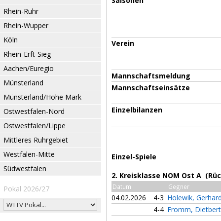
Saisonen
Rhein-Ruhr
Rhein-Wupper
Köln
Verein
Rhein-Erft-Sieg
Aachen/Euregio
Mannschaftsmeldung
Münsterland
Mannschaftseinsätze
Münsterland/Hohe Mark
Einzelbilanzen
Ostwestfalen-Nord
Ostwestfalen/Lippe
Mittleres Ruhrgebiet
Westfalen-Mitte
Einzel-Spiele
Südwestfalen
2. Kreisklasse NOM Ost A (Rü
Datum
Gegner
Pokal 2026/27
04.02.2026
4-3
Holewik, Gerhar
4-4
Fromm, Dietber