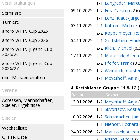
Veranstaltungen
1-1
Langreder, Marc
09.10.2025
1-2
Ens, Carsten
(2.6)
Seminare
1-1
Lenz, Klaus-Jürg
Turniere
03.11.2025
2-1
Kattree, Michael
andro WTTV-Cup 2025
2-2
Koppelmeyer, Ro
andro WTTV-Cup 2026
04.11.2025
2-1
Gottsleben, Fran
2-2
Klich, Michael
(6.
andro WTTV-Jugend-Cup
2025/26
17.11.2025
2-1
Matussek, Ailee
2-2
Pfeifer, Frank
(8.
andro WTTV-Jugend-Cup
2026/27
02.12.2025
1-2
Weirauch, Carst
mini-Meisterschaften
1-1
Meyerhoff, Anja
4. Kreisklasse Gruppe 11 & 12 
Vereine
Datum
Gegner
Adressen, Mannschaften,
13.01.2026
1-2
Meyerhoff, Anja
Spieler, Ergebnisse
1-1
Skvortsov, Kosti
10.02.2026
1-2
Schumacher, Jan
Spieler
1-1
Niehoff, Eckhard
Wechselliste
24.02.2026
2-1
Matussek, Ailee
Q-TTR-Liste
2-2
Pflanz, Sandra
(8