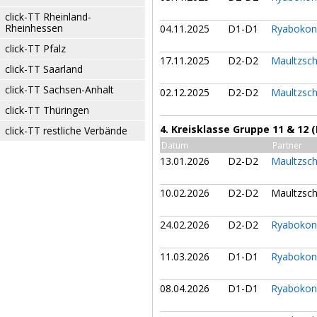
click-TT Rheinland-
Rheinhessen
04.11.2025
D1-D1
Ryabokon
click-TT Pfalz
17.11.2025
D2-D2
Maultzsch
click-TT Saarland
click-TT Sachsen-Anhalt
02.12.2025
D2-D2
Maultzsch
click-TT Thüringen
4. Kreisklasse Gruppe 11 & 12 
click-TT restliche Verbände
Datum
Partner
13.01.2026
D2-D2
Maultzsch
10.02.2026
D2-D2
Maultzsch
24.02.2026
D2-D2
Ryabokon
11.03.2026
D1-D1
Ryabokon
08.04.2026
D1-D1
Ryabokon