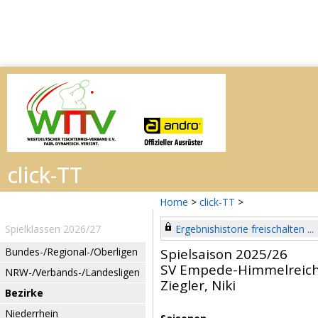
Home
>
click-TT
>
Spielklassen 2026/27
Ergebnishistorie freischalten ...
Bundes-/Regional-/Oberligen
Spielsaison 2025/26
SV Empede-Himmelreic
NRW-/Verbands-/Landesligen
Ziegler, Niki
Bezirke
Niederrhein