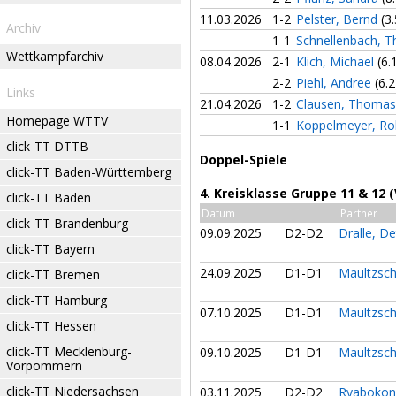
11.03.2026
1-2
Pelster, Bernd
(3.
Archiv
1-1
Schnellenbach, 
Wettkampfarchiv
08.04.2026
2-1
Klich, Michael
(6.
2-2
Piehl, Andree
(6.2
Links
21.04.2026
1-2
Clausen, Thoma
Homepage WTTV
1-1
Koppelmeyer, Ro
click-TT DTTB
Doppel-Spiele
click-TT Baden-Württemberg
4. Kreisklasse Gruppe 11 & 12 
click-TT Baden
Datum
Partner
click-TT Brandenburg
09.09.2025
D2-D2
Dralle, De
click-TT Bayern
24.09.2025
D1-D1
Maultzsch
click-TT Bremen
click-TT Hamburg
07.10.2025
D1-D1
Maultzsch
click-TT Hessen
click-TT Mecklenburg-
09.10.2025
D1-D1
Maultzsch
Vorpommern
click-TT Niedersachsen
03.11.2025
D2-D2
Ryabokon