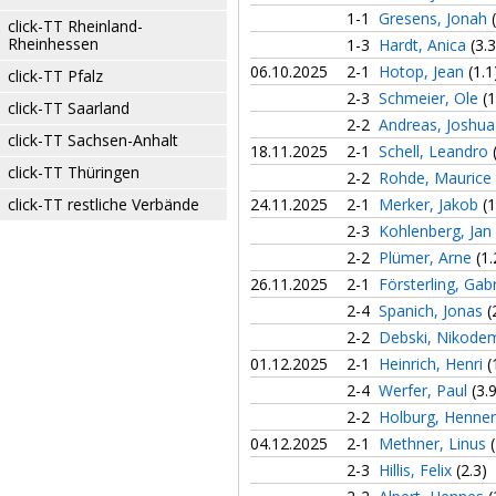
1-1
Gresens, Jonah
click-TT Rheinland-
Rheinhessen
1-3
Hardt, Anica
(3.3
06.10.2025
2-1
Hotop, Jean
(1.1
click-TT Pfalz
2-3
Schmeier, Ole
(1
click-TT Saarland
2-2
Andreas, Joshu
click-TT Sachsen-Anhalt
18.11.2025
2-1
Schell, Leandro
click-TT Thüringen
2-2
Rohde, Maurice
click-TT restliche Verbände
24.11.2025
2-1
Merker, Jakob
(1
2-3
Kohlenberg, Jan
2-2
Plümer, Arne
(1.
26.11.2025
2-1
Försterling, Gab
2-4
Spanich, Jonas
(
2-2
Debski, Nikod
01.12.2025
2-1
Heinrich, Henri
(
2-4
Werfer, Paul
(3.
2-2
Holburg, Henne
04.12.2025
2-1
Methner, Linus
2-3
Hillis, Felix
(2.3)