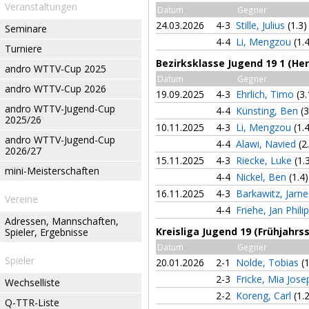
Veranstaltungen
Datum
Gegner
24.03.2026
4-3
Stille, Julius
(1.3)
Seminare
4-4
Li, Mengzou
(1.
Turniere
Bezirksklasse Jugend 19 1 (Her
andro WTTV-Cup 2025
Datum
Gegner
andro WTTV-Cup 2026
19.09.2025
4-3
Ehrlich, Timo
(3.
andro WTTV-Jugend-Cup
4-4
Künsting, Ben
(3
2025/26
10.11.2025
4-3
Li, Mengzou
(1.
andro WTTV-Jugend-Cup
4-4
Alawi, Navied
(2
2026/27
15.11.2025
4-3
Riecke, Luke
(1.
mini-Meisterschaften
4-4
Nickel, Ben
(1.4)
16.11.2025
4-3
Barkawitz, Jarn
Vereine
4-4
Friehe, Jan Phili
Adressen, Mannschaften,
Kreisliga Jugend 19 (Frühjahrs
Spieler, Ergebnisse
Datum
Gegner
Spieler
20.01.2026
2-1
Nolde, Tobias
(
2-3
Fricke, Mia Jos
Wechselliste
2-2
Koreng, Carl
(1.
Q-TTR-Liste