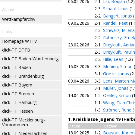
06.02.2026
2-1
Liu, Boqian
(1.2)
2-3
Schaal, Linus
(1.
Archiv
2-2
Bangert, Jonas
(
Wettkampfarchiv
09.02.2026
2-1
Randel, Peet
(1.
2-3
Schwarz, Milen
Links
2-2
Ratheisky, Emel
Homepage WTTV
23.02.2026
2-1
Dreykluft, Adria
click-TT DTTB
2-3
Dreykluft, Pauli
click-TT Baden-Württemberg
2-2
Hille, Lean
(1.2)
16.03.2026
3-3
Monien, Simon
click-TT Baden
3-1
Goeze, Jonas
(2
click-TT Brandenburg
09.04.2026
3-3
Lenz, Marten M
click-TT Bayern
3-1
Müller, Jonas
(1.
click-TT Bremen
14.04.2026
1-2
Oehler, Simon
(
click-TT Hamburg
1-1
Wang, Tian Chri
1-3
Strömer, Rune
(
click-TT Hessen
1. Kreisklasse Jugend 19 (Herb
click-TT Mecklenburg-
Vorpommern
Datum
Gegner
18.09.2025
1-2
Boustaji, Kare
click-TT Niedersachsen