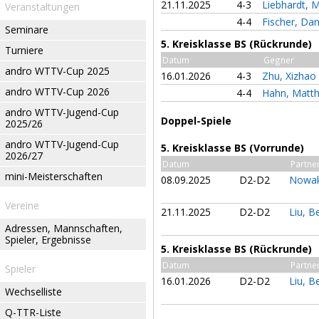
21.11.2025
4-3
Liebhardt, 
Veranstaltungen
4-4
Fischer, Dan
Seminare
5. Kreisklasse BS (Rückrunde)
Turniere
Datum
Gegner
andro WTTV-Cup 2025
16.01.2026
4-3
Zhu, Xizhao
andro WTTV-Cup 2026
4-4
Hahn, Matt
andro WTTV-Jugend-Cup
Doppel-Spiele
2025/26
andro WTTV-Jugend-Cup
5. Kreisklasse BS (Vorrunde)
2026/27
Datum
Partne
mini-Meisterschaften
08.09.2025
D2-D2
Nowak
Vereine
21.11.2025
D2-D2
Liu, 
Adressen, Mannschaften,
Spieler, Ergebnisse
5. Kreisklasse BS (Rückrunde)
Datum
Partne
Spieler
16.01.2026
D2-D2
Liu, 
Wechselliste
Q-TTR-Liste