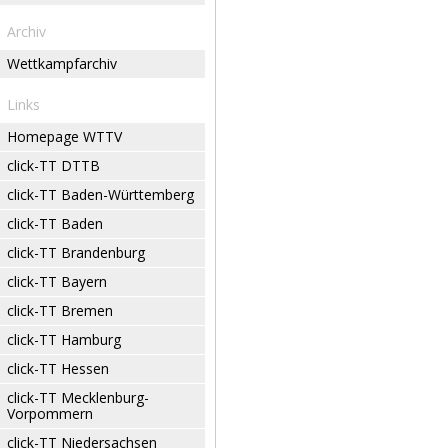
Archiv
Wettkampfarchiv
Links
Homepage WTTV
click-TT DTTB
click-TT Baden-Württemberg
click-TT Baden
click-TT Brandenburg
click-TT Bayern
click-TT Bremen
click-TT Hamburg
click-TT Hessen
click-TT Mecklenburg-
Vorpommern
click-TT Niedersachsen