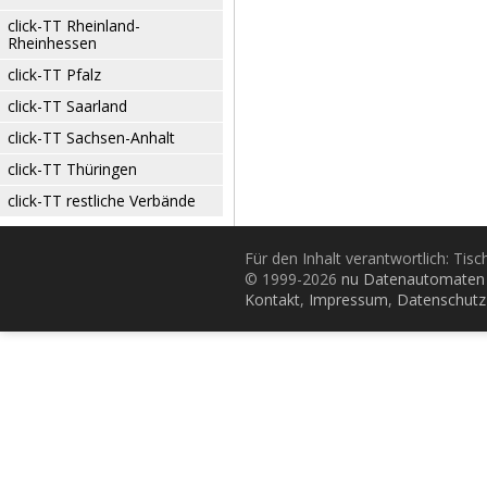
click-TT Rheinland-
Rheinhessen
click-TT Pfalz
click-TT Saarland
click-TT Sachsen-Anhalt
click-TT Thüringen
click-TT restliche Verbände
Für den Inhalt verantwortlich: Tis
© 1999-2026
nu Datenautomaten 
Kontakt
,
Impressum
,
Datenschutz